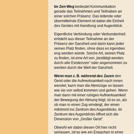
Im Zen-Weg
bedeutet Kommunikation
gerade das Teilnehmen und Teilhaben an
einer solchen Präsenz. Das leitende oder
übermittelnde Element ist dabei die Einheit
des Geistes mit Handlung und Augenblick.
Eigentliche Verbindung oder Verbundenheit
entsteht aus dieser Teilnahme an der
Präsenz der Ganzheit und darin kann jeder
seinen Platz finden, ohne dass es irgendwo
eng werden würde. Solche Art, seinen Platz
zu finden, ist eine Art von „bestätigt werden
durch alle Existenzen“ oder angenommen zu
werden durch die Welt der Ganzheit.
Wenn man z. B. während des Zazen
den
Geist oder die Aufmerksamkeit nach innen
wendet, kann man die Atemzüge so lassen
wie sie von selbst kommen und gehen. Wenn
man dann mit einer ruhigen Aufmerksamkeit
der Bewegung der Atmung folgt, ist es so, als
ob man in einen Zug einsteigt, der einen
mitnimmt ins Zentrum des Augenblicks. Im
Zentrum des Augenblicks öffnet sich die
Dimension von „Großer Geist“.
Obwohl wir dabei diesen Ort hier nicht
verlassen, ist es wie ein Erwachen in einer