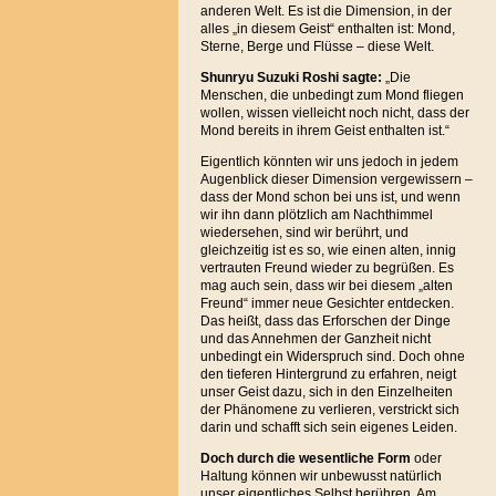
anderen Welt. Es ist die Dimension, in der
alles „in diesem Geist“ enthalten ist: Mond,
Sterne, Berge und Flüsse – diese Welt.
Shunryu Suzuki Roshi sagte:
„Die
Menschen, die unbedingt zum Mond fliegen
wollen, wissen vielleicht noch nicht, dass der
Mond bereits in ihrem Geist enthalten ist.“
Eigentlich könnten wir uns jedoch in jedem
Augenblick dieser Dimension vergewissern –
dass der Mond schon bei uns ist, und wenn
wir ihn dann plötzlich am Nachthimmel
wiedersehen, sind wir berührt, und
gleichzeitig ist es so, wie einen alten, innig
vertrauten Freund wieder zu begrüßen. Es
mag auch sein, dass wir bei diesem „alten
Freund“ immer neue Gesichter entdecken.
Das heißt, dass das Erforschen der Dinge
und das Annehmen der Ganzheit nicht
unbedingt ein Widerspruch sind. Doch ohne
den tieferen Hintergrund zu erfahren, neigt
unser Geist dazu, sich in den Einzelheiten
der Phänomene zu verlieren, verstrickt sich
darin und schafft sich sein eigenes Leiden.
Doch durch die wesentliche Form
oder
Haltung können wir unbewusst natürlich
unser eigentliches Selbst berühren. Am