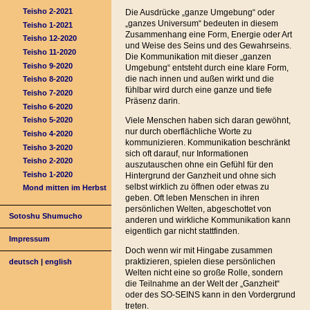
Teisho 2-2021
Die Ausdrücke „ganze Umgebung“ oder
„ganzes Universum“ bedeuten in diesem
Teisho 1-2021
Zusammenhang eine Form, Energie oder Art
Teisho 12-2020
und Weise des Seins und des Gewahrseins.
Teisho 11-2020
Die Kommunikation mit dieser „ganzen
Teisho 9-2020
Umgebung“ entsteht durch eine klare Form,
die nach innen und außen wirkt und die
Teisho 8-2020
fühlbar wird durch eine ganze und tiefe
Teisho 7-2020
Präsenz darin.
Teisho 6-2020
Viele Menschen haben sich daran gewöhnt,
Teisho 5-2020
nur durch oberflächliche Worte zu
Teisho 4-2020
kommunizieren. Kommunikation beschränkt
Teisho 3-2020
sich oft darauf, nur Informationen
Teisho 2-2020
auszutauschen ohne ein Gefühl für den
Teisho 1-2020
Hintergrund der Ganzheit und ohne sich
selbst wirklich zu öffnen oder etwas zu
Mond mitten im Herbst
geben. Oft leben Menschen in ihren
persönlichen Welten, abgeschottet von
Sotoshu Shumucho
anderen und wirkliche Kommunikation kann
eigentlich gar nicht stattfinden.
Impressum
Doch wenn wir mit Hingabe zusammen
praktizieren, spielen diese persönlichen
deutsch
|
english
Welten nicht eine so große Rolle, sondern
die Teilnahme an der Welt der „Ganzheit“
oder des SO-SEINS kann in den Vordergrund
treten.