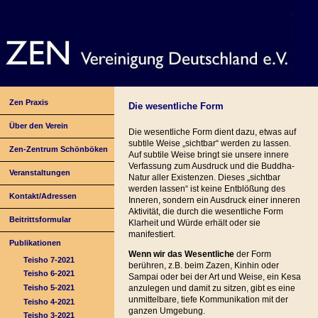
Zen Praxis
Die wesentliche Form
Über den Verein
Die wesentliche Form dient dazu, etwas auf
subtile Weise „sichtbar“ werden zu lassen.
Zen-Zentrum Schönböken
Auf subtile Weise bringt sie unsere innere
Verfassung zum Ausdruck und die Buddha-
Veranstaltungen
Natur aller Existenzen. Dieses „sichtbar
werden lassen“ ist keine Entblößung des
Kontakt/Adressen
Inneren, sondern ein Ausdruck einer inneren
Aktivität, die durch die wesentliche Form
Beitrittsformular
Klarheit und Würde erhält oder sie
manifestiert.
Publikationen
Wenn wir das Wesentliche
der Form
Teisho 7-2021
berühren, z.B. beim Zazen, Kinhin oder
Teisho 6-2021
Sampai oder bei der Art und Weise, ein Kesa
Teisho 5-2021
anzulegen und damit zu sitzen, gibt es eine
unmittelbare, tiefe Kommunikation mit der
Teisho 4-2021
ganzen Umgebung.
Teisho 3-2021