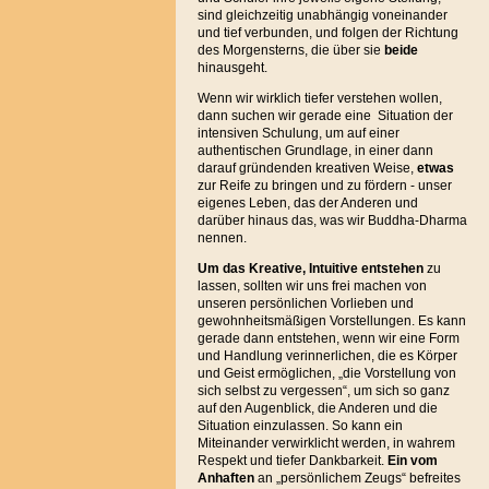
sind gleichzeitig unabhängig voneinander
und tief verbunden, und folgen der Richtung
des Morgensterns, die über sie
beide
hinausgeht.
Wenn wir wirklich tiefer verstehen wollen,
dann suchen wir gerade eine Situation der
intensiven Schulung, um auf einer
authentischen Grundlage, in einer dann
darauf gründenden kreativen Weise,
etwas
zur Reife zu bringen und zu fördern - unser
eigenes Leben, das der Anderen und
darüber hinaus das, was wir Buddha-Dharma
nennen.
Um das Kreative, Intuitive entstehen
zu
lassen, sollten wir uns frei machen von
unseren persönlichen Vorlieben und
gewohnheitsmäßigen Vorstellungen. Es kann
gerade dann entstehen, wenn wir eine Form
und Handlung verinnerlichen, die es Körper
und Geist ermöglichen, „die Vorstellung von
sich selbst zu vergessen“, um sich so ganz
auf den Augenblick, die Anderen und die
Situation einzulassen. So kann ein
Miteinander verwirklicht werden, in wahrem
Respekt und tiefer Dankbarkeit.
Ein vom
Anhaften
an „persönlichem Zeugs“ befreites