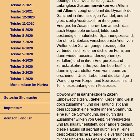
bedingen sich wechselseitig.
Das
Teisho 2-2021
anfanglose Zusammenwirken von Allem
mit Allem
erzeugt und formt die Dynamik der
Teisho 1-2021
Ganzheit in ihrem stetigen Wandel, und ist
Teisho 12-2020
gleichzeitig Ausdruck ihrer ihr eigenen
Teisho 11-2020
Energie. Im Zusammenwirken an sich, das
Teisho 9-2020
auch Gegenpole umfasst, bildet sich
beständig ein natürlicher Spannungszustand,
Teisho 8-2020
der ohne Unterlass verschiedenste Arten von
Teisho 7-2020
Wellen oder Schwingungen erzeugt. Sie
Teisho 6-2020
verbinden sich zu einer dichteren Form, um
Teisho 5-2020
dann wieder auseinanderzugehen (zu
Teisho 4-2020
zerfallen) und in ihren Energie-Zustand
zurückzukehren. Sie „werden Leerheit“, um
Teisho 3-2020
dann in gewandelter Form von neuem zu
Teisho 2-2020
erscheinen. Unser Leben und die ständige
Teisho 1-2020
Wandlung von Körper und Bewusstsein sind
Mond mitten im Herbst
Teil dieses anfanglosen Prozesses.
Obwohl wir in ganzherzigem Zazen
Sotoshu Shumucho
„unbewegt“ sitzen,
„gehen“
Körper und Geist
doch zusammen, und die Haltung ist dann
Impressum
geprägt durch eine rechte innere Spannung,
eine ruhige Schwingung, die durch das
deutsch
|
english
Zusammenwirken von Geist, Nervensystem
und Muskulatur entsteht, oder anders gesagt,
diese Haltung ist geprägt durch ein KI, eine
geistig-körperliche Energie, die verbunden ist
mit der universellen Lebenskraft und aus ihr