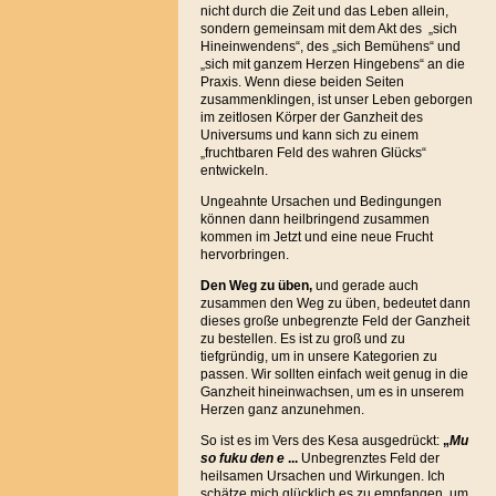
nicht durch die Zeit und das Leben allein,
sondern gemeinsam mit dem Akt des „sich
Hineinwendens“, des „sich Bemühens“ und
„sich mit ganzem Herzen Hingebens“ an die
Praxis. Wenn diese beiden Seiten
zusammenklingen, ist unser Leben geborgen
im zeitlosen Körper der Ganzheit des
Universums und kann sich zu einem
„fruchtbaren Feld des wahren Glücks“
entwickeln.
Ungeahnte Ursachen und Bedingungen
können dann heilbringend zusammen
kommen im Jetzt und eine neue Frucht
hervorbringen.
Den Weg zu üben,
und gerade auch
zusammen den Weg zu üben, bedeutet dann
dieses große unbegrenzte Feld der Ganzheit
zu bestellen. Es ist zu groß und zu
tiefgründig, um in unsere Kategorien zu
passen. Wir sollten einfach weit genug in die
Ganzheit hineinwachsen, um es in unserem
Herzen ganz anzunehmen.
So ist es im Vers des Kesa ausgedrückt:
„
Mu
so fuku den e
...
Unbegrenztes Feld der
heilsamen Ursachen und Wirkungen. Ich
schätze mich glücklich es zu empfangen, um