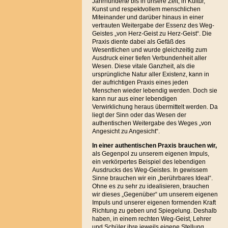
Jahrhunderte bis in unsere Zeit, in Kultur,
Kunst und respektvollem menschlichen
Miteinander und darüber hinaus in einer
vertrauten Weitergabe der Essenz des Weg-
Geistes „von Herz-Geist zu Herz-Geist“. Die
Praxis diente dabei als Gefäß des
Wesentlichen und wurde gleichzeitig zum
Ausdruck einer tiefen Verbundenheit aller
Wesen. Diese vitale Ganzheit, als die
ursprüngliche Natur aller Existenz, kann in
der aufrichtigen Praxis eines jeden
Menschen wieder lebendig werden. Doch sie
kann nur aus einer lebendigen
Verwirklichung heraus übermittelt werden. Da
liegt der Sinn oder das Wesen der
authentischen Weitergabe des Weges „von
Angesicht zu Angesicht“.
In einer authentischen Praxis brauchen
wir,
als Gegenpol zu unserem eigenen Impuls,
ein verkörpertes Beispiel des lebendigen
Ausdrucks des Weg-Geistes. In gewissem
Sinne brauchen wir ein „berührbares Ideal“.
Ohne es zu sehr zu idealisieren, brauchen
wir dieses „Gegenüber“ um unserem eigenen
Impuls und unserer eigenen formenden Kraft
Richtung zu geben und Spiegelung. Deshalb
haben, in einem rechten Weg-Geist, Lehrer
und Schüler ihre jeweils eigene Stellung,