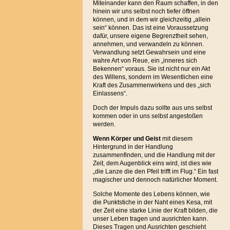
Miteinander kann den Raum schaffen, in den
hinein wir uns selbst noch tiefer öffnen
können, und in dem wir gleichzeitig „allein
sein“ können. Das ist eine Voraussetzung
dafür, unsere eigene Begrenztheit sehen,
annehmen, und verwandeln zu können.
Verwandlung setzt Gewahrsein und eine
wahre Art von Reue, ein „inneres sich
Bekennen“ voraus. Sie ist nicht nur ein Akt
des Willens, sondern im Wesentlichen eine
Kraft des Zusammenwirkens und des „sich
Einlassens“.
Doch der Impuls dazu sollte aus uns selbst
kommen oder in uns selbst angestoßen
werden.
Wenn Körper und Geist
mit diesem
Hintergrund in der Handlung
zusammenfinden, und die Handlung mit der
Zeit, dem Augenblick eins wird, ist dies wie
„die Lanze die den Pfeil trifft im Flug.“ Ein fast
magischer und dennoch natürlicher Moment.
Solche Momente des Lebens können, wie
die Punktstiche in der Naht eines Kesa, mit
der Zeit eine starke Linie der Kraft bilden, die
unser Leben tragen und ausrichten kann.
Dieses Tragen und Ausrichten geschieht