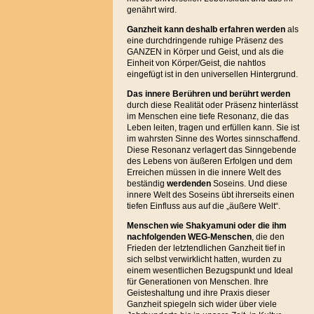
genährt wird.
Ganzheit kann deshalb erfahren werden
als
eine durchdringende ruhige Präsenz des
GANZEN in Körper und Geist, und als die
Einheit von Körper/Geist, die nahtlos
eingefügt ist in den universellen Hintergrund.
Das innere Berühren und berührt
werden
durch diese Realität oder Präsenz hinterlässt
im Menschen eine tiefe Resonanz, die das
Leben leiten, tragen und erfüllen kann. Sie ist
im wahrsten Sinne des Wortes sinnschaffend.
Diese Resonanz verlagert das Sinngebende
des Lebens von äußeren Erfolgen und dem
Erreichen müssen in die innere Welt des
beständig
werdenden
Soseins. Und diese
innere Welt des Soseins übt ihrerseits einen
tiefen Einfluss aus auf die „äußere Welt“.
Menschen wie Shakyamuni oder die ihm
nachfolgenden WEG-Menschen
, die den
Frieden der letztendlichen Ganzheit tief in
sich selbst verwirklicht hatten, wurden zu
einem wesentlichen Bezugspunkt und Ideal
für Generationen von Menschen. Ihre
Geisteshaltung und ihre Praxis dieser
Ganzheit spiegeln sich wider über viele