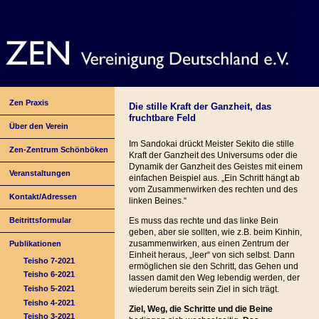
Zen Praxis
Die stille Kraft der Ganzheit, das
fruchtbare Feld
Über den Verein
Im Sandokai drückt Meister Sekito die stille
Zen-Zentrum Schönböken
Kraft der Ganzheit des Universums oder die
Dynamik der Ganzheit des Geistes mit einem
Veranstaltungen
einfachen Beispiel aus. „Ein Schritt hängt ab
vom Zusammenwirken des rechten und des
Kontakt/Adressen
linken Beines.“
Beitrittsformular
Es muss das rechte und das linke Bein
geben, aber sie sollten, wie z.B. beim Kinhin,
zusammenwirken, aus einen Zentrum der
Publikationen
Einheit heraus, „leer“ von sich selbst. Dann
Teisho 7-2021
ermöglichen sie den Schritt, das Gehen und
Teisho 6-2021
lassen damit den Weg lebendig werden, der
Teisho 5-2021
wiederum bereits sein Ziel in sich trägt.
Teisho 4-2021
Ziel, Weg, die Schritte und die Beine
Teisho 3-2021