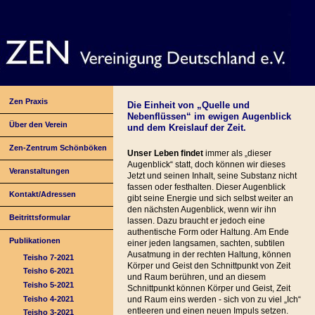
Zen Praxis
Die Einheit von „Quelle und
Nebenflüssen“ im ewigen Augenblick
Über den Verein
und dem Kreislauf der Zeit.
Zen-Zentrum Schönböken
Unser Leben findet
immer als „dieser
Augenblick“ statt, doch können wir dieses
Veranstaltungen
Jetzt und seinen Inhalt, seine Substanz nicht
fassen oder festhalten. Dieser Augenblick
Kontakt/Adressen
gibt seine Energie und sich selbst weiter an
den nächsten Augenblick, wenn wir ihn
Beitrittsformular
lassen. Dazu braucht er jedoch eine
authentische Form oder Haltung. Am Ende
Publikationen
einer jeden langsamen, sachten, subtilen
Ausatmung in der rechten Haltung, können
Teisho 7-2021
Körper und Geist den Schnittpunkt von Zeit
Teisho 6-2021
und Raum berühren, und an diesem
Teisho 5-2021
Schnittpunkt können Körper und Geist, Zeit
Teisho 4-2021
und Raum eins werden - sich von zu viel „Ich“
entleeren und einen neuen Impuls setzen.
Teisho 3-2021