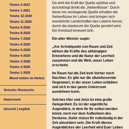
Da wird die Kraft der Quelle spürbar und
Teisho 2-2021
durchdringt direkt die „Nebenflüsse“. Durch
Teisho 1-2021
diese nie versiegende Quelle erhalten die
Teisho 12-2020
Nebenflüsse ihr Leben und bringen sich
wandelnde Landschaften des Lebens hervor,
Teisho 11-2020
durch die wiederum die Quelle genährt wird.
Teisho 9-2020
Ein Kreislauf erneuert sich.
Teisho 8-2020
Ein alter Meister sagte:
Teisho 7-2020
Teisho 6-2020
„
Am Schnittpunkt von Raum und Zeit
Teisho 5-2020
wirken die Kräfte des abhängigen
Teisho 4-2020
Entstehens und die Natur der Leerheit
zusammen und die Welt, unser Leben
Teisho 3-2020
erscheint.
Teisho 2-2020
Teisho 1-2020
Im Raum hat die Zeit kein Vorher noch
Nachher. Es gibt nur die allumfassende
Mond mitten im Herbst
Gegenwart, in der unser Leben erblühen
und sich in das ganze Universum
Sotoshu Shumucho
ausdehnen kann.
Solches Hier und Jetzt ist eine große
Impressum
Gelegenheit. Es ist der eigentliche
Augenblick, in dem Ihr Ihr selbst werden
deutsch
|
english
könnt, noch vor dem Aufkeimen des
Denkens. Dafür müsst Ihr vollständig in der
Zeit absorbiert sein. Die Kraft dieses
Augenblickes der Leerheit wird Euer Leben