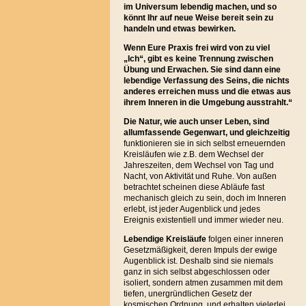
im Universum lebendig machen, und so
könnt Ihr auf neue Weise bereit sein zu
handeln und etwas bewirken.
Wenn Eure Praxis frei wird von zu viel
„Ich“, gibt es keine Trennung zwischen
Übung und Erwachen. Sie sind dann eine
lebendige Verfassung des Seins, die nichts
anderes erreichen muss und die etwas aus
ihrem Inneren in die Umgebung ausstrahlt.“
Die Natur, wie auch unser Leben, sind
allumfassende Gegenwart, und gleichzeitig
funktionieren sie in sich selbst erneuernden
Kreisläufen wie z.B. dem Wechsel der
Jahreszeiten, dem Wechsel von Tag und
Nacht, von Aktivität und Ruhe. Von außen
betrachtet scheinen diese Abläufe fast
mechanisch gleich zu sein, doch im Inneren
erlebt, ist jeder Augenblick und jedes
Ereignis existentiell und immer wieder neu.
Lebendige Kreisläufe
folgen einer inneren
Gesetzmäßigkeit, deren Impuls der ewige
Augenblick ist. Deshalb sind sie niemals
ganz in sich selbst abgeschlossen oder
isoliert, sondern atmen zusammen mit dem
tiefen, unergründlichen Gesetz der
kosmischen Ordnung, und erhalten vielerlei