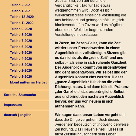
Substanz ist, von der durch die
Teisho 2-2021
Vergänglichkeit Tag für Tag etwas
weggenommen wird. Doch es ist in
Teisho 1-2021
Wirklichkeit diese einseitige Vorstellung die
Teisho 12-2020
uns behindert und gefangen hält. Im „sich
Teisho 11-2020
hineinwenden“ in Zazen wird es möglich
Teisho 9-2020
eben diese Welt der begrenzenden
Vorstellungen loszulassen.
Teisho 8-2020
Teisho 7-2020
In Zazen, im Zazen-Geist, kann die Zeit
Teisho 6-2020
wieder unser Freund werden. In einem
Augenblick des vollständigen Sitzens gibt
Teisho 5-2020
es da nichts als die „reine Zeit“ und uns
Teisho 4-2020
selbst - als eine in sich ruhende Ganzheit.
Teisho 3-2020
Der Augenblick kommt von nirgendwoher
Teisho 2-2020
und geht nirgendwohin. Wir selbst und der
Teisho 1-2020
Augenblick können eins werden. Dieser
„ganze Augenblick“ füllt dann die zehn
Mond mitten im Herbst
Richtungen aus. Und dann füllt die Präsenz
„der Ganzheit“ das ursprüngliche Selbst
Sotoshu Shumucho
aus und bringt den nächsten Augenblick
hervor, der uns von neuem in sich
Impressum
aufnehmen kann.
Wir sagen dass unser Leben vergeht
und
deutsch
|
english
dass die Dinge vergehen. Doch dieses
„vergehen“ bedeutet nicht notwendigerweise
Zerstörung. Das Fließen eines Flusses ist
nicht Zerstörung, sondern sein Leben.