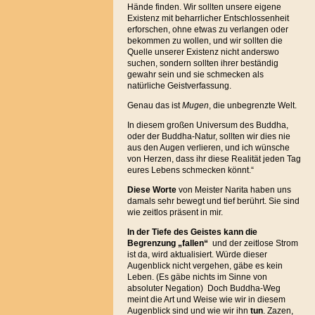
Hände finden. Wir sollten unsere eigene
Existenz mit beharrlicher Entschlossenheit
erforschen, ohne etwas zu verlangen oder
bekommen zu wollen, und wir sollten die
Quelle unserer Existenz nicht anderswo
suchen, sondern sollten ihrer beständig
gewahr sein und sie schmecken als
natürliche Geistverfassung.
Genau das ist
Mugen
, die unbegrenzte Welt.
In diesem großen Universum des Buddha,
oder der Buddha-Natur, sollten wir dies nie
aus den Augen verlieren, und ich wünsche
von Herzen, dass ihr diese Realität jeden Tag
eures Lebens schmecken könnt.“
Diese Worte
von Meister Narita haben uns
damals sehr bewegt und tief berührt. Sie sind
wie zeitlos präsent in mir.
In der Tiefe des Geistes kann die
Begrenzung „fallen“
und der zeitlose Strom
ist da, wird aktualisiert. Würde dieser
Augenblick nicht vergehen, gäbe es kein
Leben. (Es gäbe nichts im Sinne von
absoluter Negation) Doch Buddha-Weg
meint die Art und Weise wie wir in diesem
Augenblick sind und wie wir ihn
tun
. Zazen,