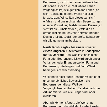
Begrenzung nicht durch einen willentlichen
Akt öffnen. Doch die Realität das Leben
vergänglich ist, ist eigentlich das Leben „an
sich“, das seine eigene Weise hat sich
fortzusetzen. Wir sollten dieses „an sich“
erfahren und uns nicht an den Begrenzungen
unserer Vorstellung festklammern. Dieses „an
sich“ ist die Substanz des „Jetzt“, die es
ermöglicht ein neues Jetzt hervorzubringen.
Deshalb ist das „Jetzt“ der große Schatz den
wir alle gemeinsam besitzen.
Narita Roshi sagte - bei einem unserer
ersten längeren Aufenthalte in Todenji vor
fast 40 Jahren:
„Das, was jetzt noch nicht
Form oder Begrenzung ist, wird durch unser
Verlangen oder Erlangen-wollen Form und
Begrenzung. Verlangen und Form/Objekt
bedingen sich wechselseitig.
Wir können nicht durch unseren Willen oder
unser persönliches Bewusstsein die
Begrenzungen dieser Welt der
Vergänglichkeit aufheben. Es ist einfach die
Art und Weise, wie alle Dinge sind, oder
existieren.
Aber wir können
Mugen
, die Welt ohne
Begrenzungen, die Welt der Leerheit kosten,