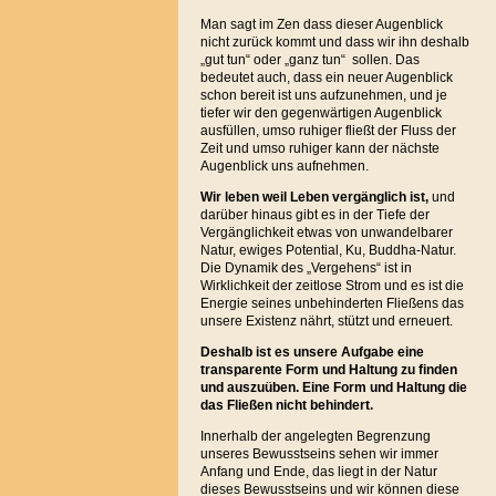
Man sagt im Zen dass dieser Augenblick
nicht zurück kommt und dass wir ihn deshalb
„gut tun“ oder „ganz tun“ sollen. Das
bedeutet auch, dass ein neuer Augenblick
schon bereit ist uns aufzunehmen, und je
tiefer wir den gegenwärtigen Augenblick
ausfüllen, umso ruhiger fließt der Fluss der
Zeit und umso ruhiger kann der nächste
Augenblick uns aufnehmen.
Wir leben
weil Leben vergänglich ist,
und
darüber hinaus gibt es in der Tiefe der
Vergänglichkeit etwas von unwandelbarer
Natur, ewiges Potential, Ku, Buddha-Natur.
Die Dynamik des „Vergehens“ ist in
Wirklichkeit der zeitlose Strom und es ist die
Energie seines unbehinderten Fließens das
unsere Existenz nährt, stützt und erneuert.
Deshalb ist es unsere Aufgabe eine
transparente Form und Haltung zu finden
und auszuüben. Eine Form und Haltung die
das Fließen nicht behindert.
Innerhalb der angelegten Begrenzung
unseres Bewusstseins sehen wir immer
Anfang und Ende, das liegt in der Natur
dieses Bewusstseins und wir können diese