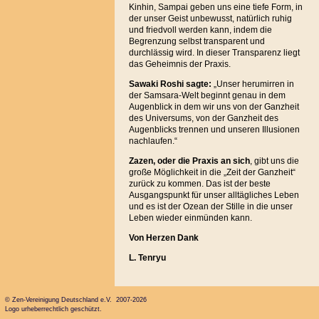
Kinhin, Sampai geben uns eine tiefe Form, in
der unser Geist unbewusst, natürlich ruhig
und friedvoll werden kann, indem die
Begrenzung selbst transparent und
durchlässig wird. In dieser Transparenz liegt
das Geheimnis der Praxis.
Sawaki Roshi sagte:
„Unser herumirren in
der Samsara-Welt beginnt genau in dem
Augenblick in dem wir uns von der Ganzheit
des Universums, von der Ganzheit des
Augenblicks trennen und unseren Illusionen
nachlaufen.“
Zazen, oder die Praxis an sich
, gibt uns die
große Möglichkeit in die „Zeit der Ganzheit“
zurück zu kommen. Das ist der beste
Ausgangspunkt für unser alltägliches Leben
und es ist der Ozean der Stille in die unser
Leben wieder einmünden kann.
Von Herzen Dank
L. Tenryu
© Zen-Vereinigung Deutschland e.V. 2007-2026
Logo urheberrechtlich geschützt.