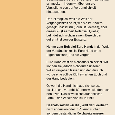
schmecken, indem wir über unsere
Vorstellung von der Vergänglichkeit
hinausgehen.
Das ist möglich, weil die Welt der
Vergänglichkeit so ist, wie sie ist. Anders
gesagt:
Shiki
ist
Kû
(Form ist Leerheit), aber
dieses
Kû
(Leerheit, Potential, Quelle)
befindet sich nicht in einem Bereich der
getrennt ist von der Existenz.
Nehmt zum Beispiel Eure Hand:
In der Welt
der Vergänglichkeit ist Eure Hand ohne
Eigensubstanz, und sie vergeht.
Eure Hand existiert nicht aus sich selbst. Wir
können sie jedoch nicht durch unseren
Willen vergehen lassen und der Versuch
würde eine völlige Kluft zwischen Euch und
der Hand bedeuten.
Obwohl die Hand nicht aus sich selbst
existiert und vergeht, können wir sie dennoch
benutzen. Das ist wirkliche authentische
Form – das Wirken von Ku in Shiki.
Deshalb sollten wir die „Welt der Leerheit“
nicht anderswo oder in Zukunft suchen,
sondern beständig in Reichweite unserer