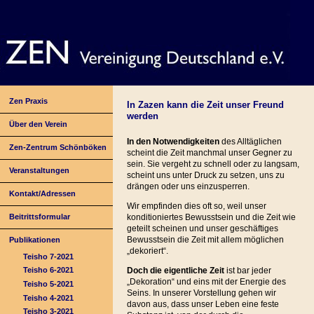
Zen Praxis
In Zazen kann die Zeit unser Freund
werden
Über den Verein
In den Notwendigkeiten
des Alltäglichen
Zen-Zentrum Schönböken
scheint die Zeit manchmal unser Gegner zu
sein. Sie vergeht zu schnell oder zu langsam,
Veranstaltungen
scheint uns unter Druck zu setzen, uns zu
drängen oder uns einzusperren.
Kontakt/Adressen
Wir empfinden dies oft so, weil unser
Beitrittsformular
konditioniertes Bewusstsein und die Zeit wie
geteilt scheinen und unser geschäftiges
Bewusstsein die Zeit mit allem möglichen
Publikationen
„dekoriert“.
Teisho 7-2021
Doch die eigentliche Zeit
ist bar jeder
Teisho 6-2021
„Dekoration“ und eins mit der Energie des
Teisho 5-2021
Seins. In unserer Vorstellung gehen wir
Teisho 4-2021
davon aus, dass unser Leben eine feste
Teisho 3-2021