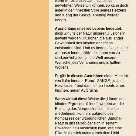
wenn wir es dieses Jahr nicht in der
gewohnten Weise tun können, so kann doch
jeder in der innersten Stille seines Herzens
den Klang der Glocke lebendig werden
lassen.
Ausrichtung unseres Lebens bedeutet
,
dass wir uns der Natur unserer „Illusionen“
gewahr werden. Illusionen die aus langer
Gewohnheit des blinden Anhaftens
entstanden sind. Und es bedeutet auch, dass
wir unser Inneres klären können von zu
starkem Anhaften an die Welt unserer
Wünsche, des Verlangens und Erhalten-
Wollens.
Es gibt in diesem
Ausrichten
einen Moment
von tiefer innerer „Reue“, SANGE, „sich ein
Herz fassen“ und dann einen Impuls eines
frischen, neuen Aufbruchs.
Wenn wir auf diese Weise
die „Hände des
blinden Ergreifens öffnen“, werden wir die
Richtung des Morgensterns unmittelbar
wiederfinden können, aufgrund des
Kompasses der ursprünglichen Buddha-
Natur in uns selbst, der sich in seinem
Erwachen neu ausrichten kann, wie eine
Pflanze die sich automatisch dem Licht