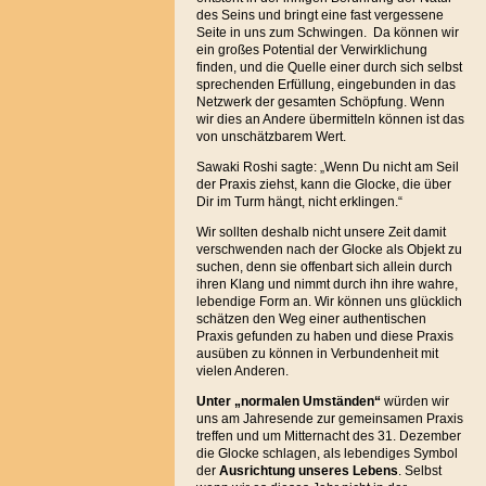
des Seins und bringt eine fast vergessene
Seite in uns zum Schwingen. Da können wir
ein großes Potential der Verwirklichung
finden, und die Quelle einer durch sich selbst
sprechenden Erfüllung, eingebunden in das
Netzwerk der gesamten Schöpfung. Wenn
wir dies an Andere übermitteln können ist das
von unschätzbarem Wert.
Sawaki Roshi sagte: „Wenn Du nicht am Seil
der Praxis ziehst, kann die Glocke, die über
Dir im Turm hängt, nicht erklingen.“
Wir sollten deshalb nicht unsere Zeit damit
verschwenden nach der Glocke als Objekt zu
suchen, denn sie offenbart sich allein durch
ihren Klang und nimmt durch ihn ihre wahre,
lebendige Form an. Wir können uns glücklich
schätzen den Weg einer authentischen
Praxis gefunden zu haben und diese Praxis
ausüben zu können in Verbundenheit mit
vielen Anderen.
Unter „normalen Umständen“
würden wir
uns am Jahresende zur gemeinsamen Praxis
treffen und um Mitternacht des 31. Dezember
die Glocke schlagen, als lebendiges Symbol
der
Ausrichtung unseres Lebens
. Selbst