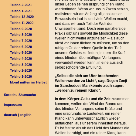
unser Leben seinen ursprünglichen Klang
Teisho 2-2021
wiederfinden. Wenn wir uns in Zazen setzen,
Teisho 1-2021
realisieren wir am Anfang oft, dass unser
Teisho 12-2020
Bewusstsein laut ist und viele Wellen macht,
Teisho 11-2020
und dass wir auch Teil der Welt der
Unwissenheit sind. Doch eine ganzherzige
Teisho 9-2020
Praxis gibt uns sowohl die Möglichkeit diese
Teisho 8-2020
Wellen nicht weiter anzuheizen – als auch
Teisho 7-2020
nicht vor ihnen fliehen zu müssen, um so den
Teisho 6-2020
ruhigen Ort der reinen Quelle in der Tiefe
unseres Geistes zu finden, in dem die Kraft
Teisho 5-2020
eines blinden, übermäßigen Verlangens
Teisho 4-2020
verwandelt werden kann, in eine aus sich
Teisho 3-2020
selbst schöpfende Erfüllung.
Teisho 2-2020
„Selbst die sich am Ufer brechenden
Teisho 1-2020
Wellen werden zu Licht“, sagt Dogen Zenji
Mond mitten im Herbst
im Sanshodoei.
Man könnte auch sagen:
„werden zu reinem Klang“.
Sotoshu Shumucho
In dem Körper-Geist und die Zeit
zusammen
kommen, verliert der Wind der Bonno und
Impressum
des blinden Verlangens seine Kräfte und
eine ursprüngliche Lauterkeit, ein reiner
deutsch
|
english
Klang kann unbewusst natürlich wieder
auftauchen, aus unserem Innersten heraus.
Es ist fast so als ob das Licht des Mondes die
Wellen beruhigt, und ein reiner Klang kann