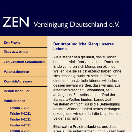
Zen Praxis
Der ursprüngliche Klang unseres
Lebens
Über den Verein
Viele Menschen glauben
, das zu leben
bedeutet, viel Lärm zu machen. Doch am
Zen-Zentrum Schönböken
Ende verlieren sich Menschen oft in den
Wellen, die sie selbst erzeugt haben, ohne
Veranstaltungen
sich dessen gewahr zu sein. Im Prozess
einer inneren Umkehr können wir jedoch
Kontakt/Adressen
dessen gewahr werden, dass wir uns, aus
einer tief sitzenden Gewohnheit, seit
Beitrittsformular
anfangloser Zeit selbst an das Rad der
Samsara-Welten binden. Lange Zeit
Publikationen
verstehen wir nicht, dass die Befriedigung
Teisho 7-2021
unserer Wünsche selbst neues Verlangen
erzeugt und wir so selbst die Ursachen des
Teisho 6-2021
Leidens schaffen.
Teisho 5-2021
Teisho 4-2021
Eine wahre Praxis erlaubt
es uns diesen
Teisho 3-2021
Kreislauf zu unterbrechen und in Zazen kann