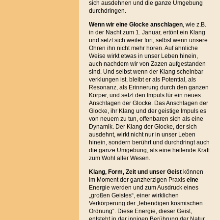
sich ausdehnen und die ganze Umgebung
durchdringen.
Wenn wir eine Glocke anschlagen
, wie z.B.
in der Nacht zum 1. Januar, ertönt ein Klang
und setzt sich weiter fort, selbst wenn unsere
Ohren ihn nicht mehr hören. Auf ähnliche
Weise wirkt etwas in unser Leben hinein,
auch nachdem wir von Zazen aufgestanden
sind. Und selbst wenn der Klang scheinbar
verklungen ist, bleibt er als Potential, als
Resonanz, als Erinnerung durch den ganzen
Körper, und setzt den Impuls für ein neues
Anschlagen der Glocke. Das Anschlagen der
Glocke, ihr Klang und der geistige Impuls es
von neuem zu tun, offenbaren sich als eine
Dynamik. Der Klang der Glocke, der sich
ausdehnt, wirkt nicht nur in unser Leben
hinein, sondern berührt und durchdringt auch
die ganze Umgebung, als eine heilende Kraft
zum Wohl aller Wesen.
Klang, Form, Zeit und unser Geist
können
im Moment der ganzherzigen Praxis
eine
Energie werden und zum Ausdruck eines
„großen Geistes“, einer wirklichen
Verkörperung der „lebendigen kosmischen
Ordnung“. Diese Energie, dieser Geist,
entsteht in der innigen Berührung der Natur