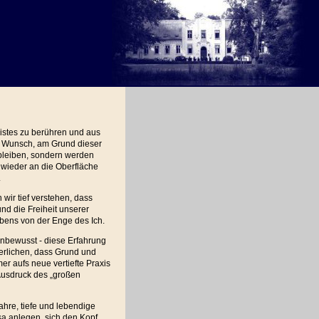
eistes zu berühren und aus
n Wunsch, am Grund dieser
t bleiben, sondern werden
 wieder an die Oberfläche
.
ir tief verstehen, dass
und die Freiheit unserer
ebens von der Enge des Ich.
unbewusst - diese Erfahrung
nerlichen, dass Grund und
mer aufs neue vertiefte Praxis
 Ausdruck des „großen
hre, tiefe und lebendige
sa anlegen, sich den Kopf