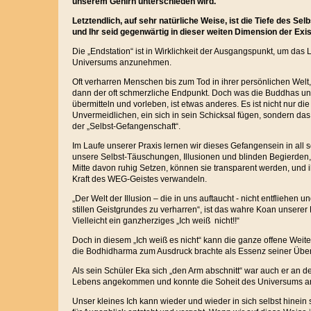
unserem Gehirn unterschieden wird.
Letztendlich, auf sehr natürliche Weise, ist die Tiefe des Selb
und Ihr seid gegenwärtig in dieser weiten Dimension der Exis
Die „Endstation“ ist in Wirklichkeit der Ausgangspunkt, um da
Universums anzunehmen.
Oft verharren Menschen bis zum Tod in ihrer persönlichen Welt
dann der oft schmerzliche Endpunkt. Doch was die Buddhas un
übermitteln und vorleben, ist etwas anderes. Es ist nicht nur d
Unvermeidlichen, ein sich in sein Schicksal fügen, sondern da
der „Selbst-Gefangenschaft“.
Im Laufe unserer Praxis lernen wir dieses Gefangensein in all
unsere Selbst-Täuschungen, Illusionen und blinden Begierden,
Mitte davon ruhig Setzen, können sie transparent werden, und ih
Kraft des WEG-Geistes verwandeln.
„Der Welt der Illusion – die in uns auftaucht - nicht entfliehen u
stillen Geistgrundes zu verharren“, ist das wahre Koan unserer
Vielleicht ein ganzherziges „Ich weiß nicht!!“
Doch in diesem „Ich weiß es nicht“ kann die ganze offene Weit
die Bodhidharma zum Ausdruck brachte als Essenz seiner Übe
Als sein Schüler Eka sich „den Arm abschnitt“ war auch er an de
Lebens angekommen und konnte die Soheit des Universums 
Unser kleines Ich kann wieder und wieder in sich selbst hinein 