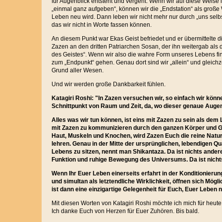
für Augenblick entsteht und vergeht. Wenn wir auf diese Weise i
„einmal ganz aufgeben“, können wir die „Endstation“ als große 
Leben neu wird. Dann leben wir nicht mehr nur durch „uns selb
das wir nicht in Worte fassen können.
An diesem Punkt war Ekas Geist befriedet und er übermittelte 
Zazen an den dritten Patriarchen Sosan, der ihn weitergab als
des Geistes“. Wenn wir also die wahre Form unseres Lebens fi
zum „Endpunkt“ gehen. Genau dort sind wir „allein“ und gleich
Grund aller Wesen.
Und wir werden große Dankbarkeit fühlen.
Katagiri Roshi: "In Zazen versuchen wir, so einfach wir könn
Schnittpunkt von Raum und Zeit, da, wo dieser genaue Augenb
Alles was wir tun können, ist eins mit Zazen zu sein als de
mit Zazen zu kommunizieren durch den ganzen Körper und G
Haut, Muskeln und Knochen, wird Zazen Euch die reine Natur
lehren. Genau in der Mitte der ursprünglichen, lebendigen Q
Lebens zu sitzen, nennt man Shikantaza. Da ist nichts ande
Funktion und ruhige Bewegung des Universums. Da ist nicht
Wenn Ihr Euer Leben einerseits erfahrt in der Konditionieru
und simultan als letztendliche Wirklichkeit, öffnen sich Mögl
ist dann eine einzigartige Gelegenheit für Euch, Euer Leben 
Mit diesen Worten von Katagiri Roshi möchte ich mich für heut
Ich danke Euch von Herzen für Euer Zuhören. Bis bald.