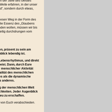
n der Stille des Geistes
Weite erfahren, in der unser
st“, sondern durch etwas,
diesen Weg in der Form des
 die Essenz des „Glaubens
nden wollen, müssen wir bis
zeitig durchdrungen vom
en, präsent zu sein am
lick lebendig ist.
m Lebensrhythmus, und direkt
eist. Dann, durch Eure
 menschlicher Aktivität
ualität des menschlichen
res als die dynamische
s anderes.
ng der menschlichen Welt
ichkeiten. Jeder Augenblick
neu zu erschaffen.
e von Euch verabschieden.