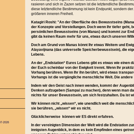
rasieren und sich in Zazen setzen ist die letztendliche Besti
diese letztendliche Bestimmung ist kein Endpunkt, sondern de
größeren inneren Freiheit.
Katagiri Roshi: "An der Oberfläche des Bewusstseins (Manas)
der Konzepte und Vorstellungen. Doch wenn Ihr tiefer geht, 
persönlichen Bewusstseins (von Manas) und kommt zur End
gibt da keinen Raum mehr für uns, etwas durch unseren Wille
Doch am Grund von Manas könnt Ihr etwas Weitem und Ewi
Alayavijnana (das universelle Speicherbewusstsein), die eig
Lebens.
An der „Endstation“ Eures Lebens gibt es etwas wie einen 
der Euch scheinbar von der Ewigkeit trennt. Wenn Ihr praktizi
Vorhang berühren. Wenn Ihr ihn berührt, wird etwas transpar
Vorhangs ist die vergängliche menschliche Welt. Die andere S
Indem wir den Geist nach innen wenden, kommt der Augenbli
Denken aufzugeben (Sampai zu machen), denn wenn man das 
nichts für unser Bewusstsein, um sich festzuhalten. Da ist wir
Wir können nicht „wissen“, wie unendlich weit die menschlich
sie berühren, „wissen“ wir es nicht.
Glücklicherweise können wir ES direkt erfahren.
07-2026
In der vereinigten Dimension der Welt wird die Endstation 
innigsten Augenblick, in dem es kein Empfinden eines getrenn