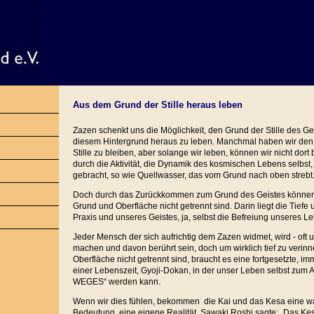
Aus dem Grund der Stille heraus leben
Zazen schenkt uns die Möglichkeit, den Grund der Stille des G
diesem Hintergrund heraus zu leben. Manchmal haben wir de
Stille zu bleiben, aber solange wir leben, können wir nicht dor
durch die Aktivität, die Dynamik des kosmischen Lebens selbst,
gebracht, so wie Quellwasser, das vom Grund nach oben strebt
Doch durch das Zurückkommen zum Grund des Geistes können w
Grund und Oberfläche nicht getrennt sind. Darin liegt die Tiefe 
Praxis und unseres Geistes, ja, selbst die Befreiung unseres L
Jeder Mensch der sich aufrichtig dem Zazen widmet, wird - oft 
machen und davon berührt sein, doch um wirklich tief zu verin
Oberfläche nicht getrennt sind, braucht es eine fortgesetzte, im
einer Lebenszeit, Gyoji-Dokan, in der unser Leben selbst zum
WEGES“ werden kann.
Wenn wir dies fühlen, bekommen die Kai und das Kesa eine wa
Bedeutung, eine eigene Realität. Sawaki Roshi sagte: „Das Ke