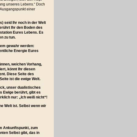
mmung unseres Lebens.“ Doch
r Ausgangspunkt einer
 seid Ihr noch in der Welt
berührt Ihr den Boden des
station Eures Lebens. Es
n zu tun.
gem gewahr werden:
entliche Energie Eures
dünnen, weichen Vorhang,
ert, könnt Ihr diesen
ent. Diese Seite des
eite ist die ewige Welt.
ck, unser dualistisches
Ewige berührt, gibt es
klich nur: „Ich weiß nicht“!
e Welt ist. Selbst wenn wir
zum Ankunftspunkt, zum
ten Selbst gibt, das in