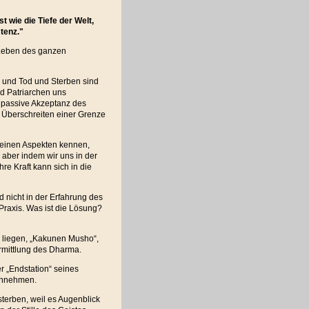
st wie die Tiefe der Welt,
tenz."
s Leben des ganzen
, und Tod und Sterben sind
d Patriarchen uns
ie passive Akzeptanz des
s Überschreiten einer Grenze
 seinen Aspekten kennen,
 aber indem wir uns in der
re Kraft kann sich in die
nd nicht in der Erfahrung des
 Praxis. Was ist die Lösung?
e liegen, „Kakunen Musho“,
rmittlung des Dharma.
r „Endstation“ seines
annehmen.
sterben, weil es Augenblick