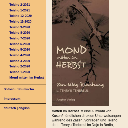
Teisho 2-2021
Teisho 1-2021
Teisho 12-2020
Teisho 11-2020
Teisho 9-2020
Teisho 8-2020
Teisho 7-2020
Teisho 6-2020
Teisho 5-2020
Teisho 4-2020
Teisho 3-2020
Teisho 2-2020
Teisho 1-2020
Mond mitten im Herbst
Sotoshu Shumucho
Impressum
deutsch
|
english
mitten im Herbst
ist eine Auswahl von
Kusen/mündlichen direkten Unterweisungen
während des Zazen, Vorträgen und Teisho,
die L. Tenryu Tenbreul im Dojo in Berlin,