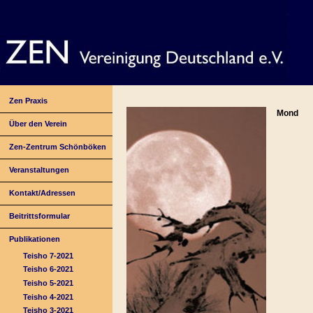
Zen Praxis
Mond
Über den Verein
Zen-Zentrum Schönböken
Veranstaltungen
Kontakt/Adressen
Beitrittsformular
Publikationen
Teisho 7-2021
Teisho 6-2021
Teisho 5-2021
Teisho 4-2021
Teisho 3-2021