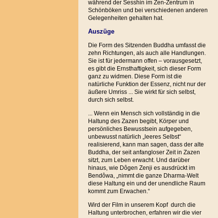
während der Sesshin im Zen-Zentrum in
Schönböken und bei verschiedenen anderen
Gelegenheiten gehalten hat.
Auszüge
Die Form des Sitzenden Buddha umfasst die
zehn Richtungen, als auch alle Handlungen.
Sie ist für jedermann offen – vorausgesetzt,
es gibt die Ernsthaftigkeit, sich dieser Form
ganz zu widmen. Diese Form ist die
natürliche Funktion der Essenz, nicht nur der
äußere Umriss ... Sie wirkt für sich selbst,
durch sich selbst.
... Wenn ein Mensch sich vollständig in die
Haltung des Zazen begibt, Körper und
persönliches Bewusstsein aufgegeben,
unbewusst natürlich „leeres Selbst“
realisierend, kann man sagen, dass der alte
Buddha, der seit anfangloser Zeit in Zazen
sitzt, zum Leben erwacht. Und darüber
hinaus, wie Dôgen Zenji es ausdrückt im
Bendôwa, „nimmt die ganze Dharma-Welt
diese Haltung ein und der unendliche Raum
kommt zum Erwachen.“
Wird der Film in unserem Kopf durch die
Haltung unterbrochen, erfahren wir die vier