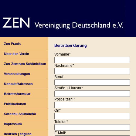
Zen Praxis
Beitrittserklärung
Über den Verein
Vorname*
Zen-Zentrum Schönböken
Nachname*
Veranstaltungen
Beruf
Kontakt/Adressen
Straße + Hausnr*
Beitrittsformular
Postleitzahl*
Publikationen
Ort*
Sotoshu Shumucho
Telefon*
Impressum
E-Mail*
deutsch
|
english