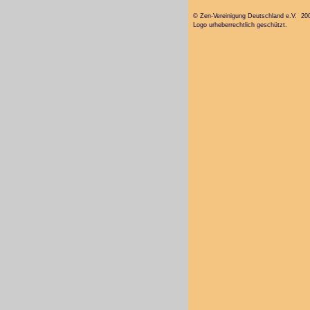
© Zen-Vereinigung Deutschland e.V. 20
Logo urheberrechtlich geschützt.