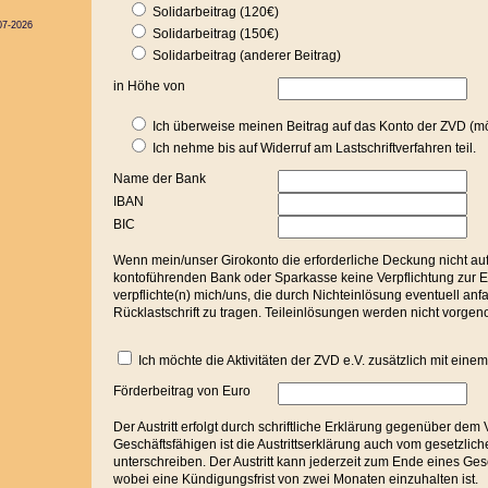
Solidarbeitrag (120€)
07-2026
Solidarbeitrag (150€)
Solidarbeitrag (anderer Beitrag)
in Höhe von
Ich überweise meinen Beitrag auf das Konto der ZVD (mö
Ich nehme bis auf Widerruf am Lastschriftverfahren teil.
Name der Bank
IBAN
BIC
Wenn mein/unser Girokonto die erforderliche Deckung nicht aufw
kontoführenden Bank oder Sparkasse keine Verpflichtung zur Ei
verpflichte(n) mich/uns, die durch Nichteinlösung eventuell anf
Rücklastschrift zu tragen. Teileinlösungen werden nicht vorg
Ich möchte die Aktivitäten der ZVD e.V. zusätzlich mit eine
Förderbeitrag von Euro
Der Austritt erfolgt durch schriftliche Erklärung gegenüber dem
Geschäftsfähigen ist die Austrittserklärung auch vom gesetzlich
unterschreiben. Der Austritt kann jederzeit zum Ende eines Ges
wobei eine Kündigungsfrist von zwei Monaten einzuhalten ist.