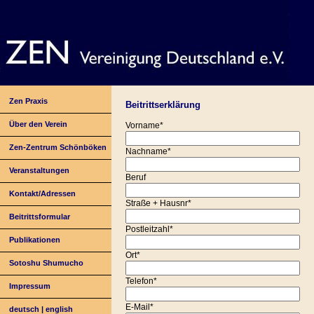
Zen Praxis
Beitrittserklärung
Über den Verein
Vorname*
Zen-Zentrum Schönböken
Nachname*
Veranstaltungen
Beruf
Kontakt/Adressen
Straße + Hausnr*
Beitrittsformular
Postleitzahl*
Publikationen
Ort*
Sotoshu Shumucho
Telefon*
Impressum
E-Mail*
deutsch
|
english