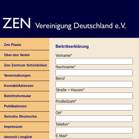
Zen Praxis
Beitrittserklärung
Über den Verein
Vorname*
Zen-Zentrum Schönböken
Nachname*
Veranstaltungen
Beruf
Kontakt/Adressen
Straße + Hausnr*
Beitrittsformular
Postleitzahl*
Publikationen
Ort*
Sotoshu Shumucho
Telefon*
Impressum
E-Mail*
deutsch
|
english