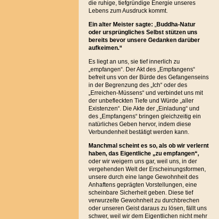
die ruhige, tiefgründige Energie unseres
Lebens zum Ausdruck kommt.
Ein alter Meister sagte:
„
Buddha-Natur
oder ursprüngliches Selbst stützen
uns
bereits bevor unsere Gedanken darüber
aufkeimen.“
Es liegt an uns, sie tief innerlich zu
„empfangen“. Der Akt des „Empfangens“
befreit uns von der Bürde des Gefangenseins
in der Begrenzung des „Ich“ oder des
„Erreichen-Müssens“ und verbindet uns mit
der unbefleckten Tiefe und Würde „aller
Existenzen“. Die Akte der „Einladung“ und
des „Empfangens“ bringen gleichzeitig ein
natürliches Geben hervor, indem diese
Verbundenheit bestätigt werden kann.
Manchmal scheint es so, als ob wir verlernt
haben, das Eigentliche „zu empfangen“,
oder wir weigern uns gar, weil uns, in der
vergehenden Welt der Erscheinungsformen,
unsere durch eine lange Gewohnheit des
Anhaftens geprägten Vorstellungen, eine
scheinbare Sicherheit geben. Diese tief
verwurzelte Gewohnheit zu durchbrechen
oder unseren Geist daraus zu lösen, fällt uns
schwer, weil wir dem Eigentlichen nicht mehr