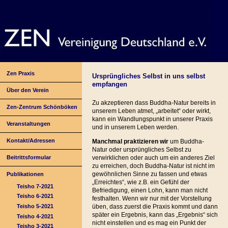
Zen Praxis
Ursprüngliches Selbst in uns selbst
empfangen
Über den Verein
Zu akzeptieren dass Buddha-Natur bereits in
Zen-Zentrum Schönböken
unserem Leben atmet, „arbeitet“ oder wirkt,
kann ein Wandlungspunkt in unserer Praxis
Veranstaltungen
und in unserem Leben werden.
Kontakt/Adressen
Manchmal praktizieren wir
um Buddha-
Natur oder ursprüngliches Selbst zu
Beitrittsformular
verwirklichen oder auch um ein anderes Ziel
zu erreichen, doch Buddha-Natur ist nicht im
gewöhnlichen Sinne zu fassen und etwas
Publikationen
„Erreichtes“, wie z.B. ein Gefühl der
Teisho 7-2021
Befriedigung, einen Lohn, kann man nicht
Teisho 6-2021
festhalten. Wenn wir nur mit der Vorstellung
Teisho 5-2021
üben, dass zuerst die Praxis kommt und dann
später ein Ergebnis, kann das „Ergebnis“ sich
Teisho 4-2021
nicht einstellen und es mag ein Punkt der
Teisho 3-2021