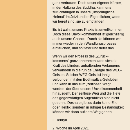
ganz vertrauen. Doch unser eigener Körper,
in der Haltung des Buddha, kann uns
zurückbringen in unsere „ursprüngliche
Heimat“ im Jetzt und im Eigentlichen, wenn
wir bereit sind, sie zu empfangen.
Es ist wahr,
unsere Praxis ist unvollkommen.
Doch diese Unvollkommenheit ist gleichzeitig
auch unsere Chance. Durch sie können wir
immer wieder in den Wandlungsprozess
eintauchen, und so tiefer und tiefer das
Wenn wir den Prozess des „Zurück-
kommens“ ganz annehmen kann sich die
Kraft des blinden, anhaftenden Verlangens
verwandeln in die ruhige Energie des WEG-
Geistes. Solcher WEG-Geist ist innig
verbunden mit den Bodhisattva-Gelübden
und kann in uns zum „zeitlosen Weg“
werden, der über unsere Unvollkommenheit
hinausgeht. Der zeitlose Weg und die Tiefe
des gegenwärtigen Augenblicks sind nicht
getrennt. Deshalb gibt es darin keine Eile
oder Hektik, sondern in ruhiger Beständigkeit
können wir dann auf dem Weg gehen.
L. Tenryu
2. Woche im April 2021