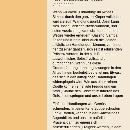
„eingeladen“.
Wenn wir diese „Einladung“ im Akt des
Sitzens durch den ganzen Körper vollziehen,
wird sie zum Wandlungspunkt. Darin kann
sich unser Geist der Praxis wandeln, und
seine Ausrichtung kann sich innerhalb des
Weges wieder erneuern. Gassho, Sampai,
Zazen und Kinhin, aber auch die kleinen
alltäglichen Handlungen, können, von innen
her, zu einer ganzen, sich selbst erfüllenden
Präsenz werden, in der sich Buddha und
„gewöhnliches Selbst“ vollständig
durchdringen. Wenn uns diese
Grunderfahrung dann ungezwungen in den
Alltag hinein begleitet, begleitet uns
Etwas,
das sich in den alltäglichen Handlungen
widerspiegeln wird. Wie aus einer reinen
Quelle können eine tiefe Freude und ein
tiefer „Glaube des Geistes“ im Inneren des
Geistes entspringen und unser Leben tragen.
Einfache Handlungen wie Gemüse
schneiden, mit einer Kelle Suppe schöpfen
und Austeilen, können in der Ganzheit des
Augenblicks und unserer natürlichen
Präsenz darin zu einem sich
selbsterfüllenden „Ereignis“ werden, in dem