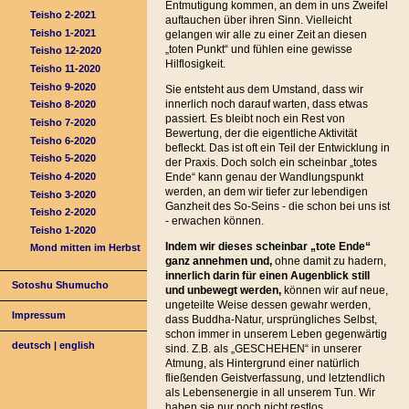
Entmutigung kommen, an dem in uns Zweifel
Teisho 2-2021
auftauchen über ihren Sinn. Vielleicht
Teisho 1-2021
gelangen wir alle zu einer Zeit an diesen
„toten Punkt“ und fühlen eine gewisse
Teisho 12-2020
Hilflosigkeit.
Teisho 11-2020
Teisho 9-2020
Sie entsteht aus dem Umstand, dass wir
innerlich noch darauf warten, dass etwas
Teisho 8-2020
passiert. Es bleibt noch ein Rest von
Teisho 7-2020
Bewertung, der die eigentliche Aktivität
Teisho 6-2020
befleckt. Das ist oft ein Teil der Entwicklung in
Teisho 5-2020
der Praxis. Doch solch ein scheinbar „totes
Teisho 4-2020
Ende“ kann genau der Wandlungspunkt
werden, an dem wir tiefer zur lebendigen
Teisho 3-2020
Ganzheit des So-Seins - die schon bei uns ist
Teisho 2-2020
- erwachen können.
Teisho 1-2020
Indem wir dieses scheinbar „tote Ende“
Mond mitten im Herbst
ganz annehmen und,
ohne damit zu hadern,
innerlich darin für einen Augenblick still
Sotoshu Shumucho
und unbewegt werden,
können wir auf neue,
ungeteilte Weise dessen gewahr werden,
Impressum
dass Buddha-Natur, ursprüngliches Selbst,
schon immer in unserem Leben gegenwärtig
deutsch
|
english
sind. Z.B. als „GESCHEHEN“ in unserer
Atmung, als Hintergrund einer natürlich
fließenden Geistverfassung, und letztendlich
als Lebensenergie in all unserem Tun. Wir
haben sie nur noch nicht restlos