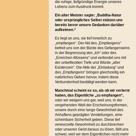
die ruhige, tiefgründige Energie unseres
Lebens zum Ausdruck kommt.
Ein alter Meister sagte:
„
Buddha-Natur
oder ursprüngliches Selbst stützen
uns
bereits bevor unsere Gedanken darüber
aufkeimen.“
Es liegt an uns, sie tief innerlich zu
„empfangen“. Der Akt des „Empfangens“
befreit uns von der Bürde des Gefangenseins
in der Begrenzung des „Ich“ oder des
„Erreichen-Müssens“ und verbindet uns mit
der unbefleckten Tiefe und Würde „aller
Existenzen“. Die Akte der „Einladung“ und
des „Empfangens“ bringen gleichzeitig ein
natürliches Geben hervor, indem diese
Verbundenheit bestätigt werden kann.
Manchmal scheint es so, als ob wir verlernt
haben, das Eigentliche „zu empfangen“,
oder wir weigern uns gar, weil uns, in der
vergehenden Welt der Erscheinungsformen,
unsere durch eine lange Gewohnheit des
Anhaftens geprägten Vorstellungen, eine
scheinbare Sicherheit geben. Diese tief
verwurzelte Gewohnheit zu durchbrechen
oder unseren Geist daraus zu lösen, fällt uns
schwer, weil wir dem Eigentlichen nicht mehr