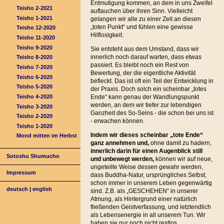
Entmutigung kommen, an dem in uns Zweifel
Teisho 2-2021
auftauchen über ihren Sinn. Vielleicht
Teisho 1-2021
gelangen wir alle zu einer Zeit an diesen
„toten Punkt“ und fühlen eine gewisse
Teisho 12-2020
Hilflosigkeit.
Teisho 11-2020
Teisho 9-2020
Sie entsteht aus dem Umstand, dass wir
innerlich noch darauf warten, dass etwas
Teisho 8-2020
passiert. Es bleibt noch ein Rest von
Teisho 7-2020
Bewertung, der die eigentliche Aktivität
Teisho 6-2020
befleckt. Das ist oft ein Teil der Entwicklung in
Teisho 5-2020
der Praxis. Doch solch ein scheinbar „totes
Teisho 4-2020
Ende“ kann genau der Wandlungspunkt
werden, an dem wir tiefer zur lebendigen
Teisho 3-2020
Ganzheit des So-Seins - die schon bei uns ist
Teisho 2-2020
- erwachen können.
Teisho 1-2020
Indem wir dieses scheinbar „tote Ende“
Mond mitten im Herbst
ganz annehmen und,
ohne damit zu hadern,
innerlich darin für einen Augenblick still
Sotoshu Shumucho
und unbewegt werden,
können wir auf neue,
ungeteilte Weise dessen gewahr werden,
Impressum
dass Buddha-Natur, ursprüngliches Selbst,
schon immer in unserem Leben gegenwärtig
deutsch
|
english
sind. Z.B. als „GESCHEHEN“ in unserer
Atmung, als Hintergrund einer natürlich
fließenden Geistverfassung, und letztendlich
als Lebensenergie in all unserem Tun. Wir
haben sie nur noch nicht restlos