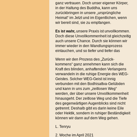
ganz vertrauen. Doch unser eigener Körper,
in der Haltung des Buddha, kann uns
zurückbringen in unsere „ursprüngliche
Heimat“ im Jetzt und im Eigentlichen, wenn
wir bereit sind, sie zu empfangen.
Es ist wahr,
unsere Praxis ist unvollkommen.
Doch diese Unvollkommenheit ist gleichzeitig
auch unsere Chance. Durch sie können wir
immer wieder in den Wandlungsprozess
eintauchen, und so tiefer und tiefer das
Wenn wir den Prozess des „Zurück-
kommens“ ganz annehmen kann sich die
Kraft des blinden, anhaftenden Verlangens
verwandeln in die ruhige Energie des WEG-
Geistes. Solcher WEG-Geist ist innig
verbunden mit den Bodhisattva-Gelübden
und kann in uns zum „zeitlosen Weg“
werden, der über unsere Unvollkommenheit
hinausgeht. Der zeitlose Weg und die Tiefe
des gegenwärtigen Augenblicks sind nicht
getrennt. Deshalb gibt es darin keine Eile
oder Hektik, sondern in ruhiger Beständigkeit
können wir dann auf dem Weg gehen.
L. Tenryu
2. Woche im April 2021