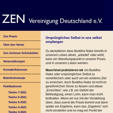
Zen Praxis
Ursprüngliches Selbst in uns selbst
empfangen
Über den Verein
Zu akzeptieren dass Buddha-Natur bereits in
Zen-Zentrum Schönböken
unserem Leben atmet, „arbeitet“ oder wirkt,
kann ein Wandlungspunkt in unserer Praxis
Veranstaltungen
und in unserem Leben werden.
Kontakt/Adressen
Manchmal praktizieren wir
um Buddha-
Natur oder ursprüngliches Selbst zu
Beitrittsformular
verwirklichen oder auch um ein anderes Ziel
zu erreichen, doch Buddha-Natur ist nicht im
gewöhnlichen Sinne zu fassen und etwas
Publikationen
„Erreichtes“, wie z.B. ein Gefühl der
Teisho 7-2021
Befriedigung, einen Lohn, kann man nicht
Teisho 6-2021
festhalten. Wenn wir nur mit der Vorstellung
Teisho 5-2021
üben, dass zuerst die Praxis kommt und dann
später ein Ergebnis, kann das „Ergebnis“ sich
Teisho 4-2021
nicht einstellen und es mag ein Punkt der
Teisho 3-2021