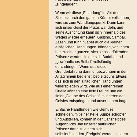
„eingeladen“.
Wenn wir diese „Einladung“ im Akt des
Sitzens durch den ganzen Körper vollziehen,
wird sie zum Wandlungspunkt. Darin kann
sich unser Geist der Praxis wandeln, und
seine Ausrichtung kann sich innerhalb des
Weges wieder erneuern. Gassho, Sampai,
Zazen und Kinhin, aber auch die kleinen
alltäglichen Handlungen, können, von innen
her, zu einer ganzen, sich selbst erfüllenden
Präsenz werden, in der sich Buddha und
„gewöhnliches Selbst“ vollständig
durchdringen. Wenn uns diese
Grunderfahrung dann ungezwungen in den
Alltag hinein begleitet, begleitet uns
Etwas,
das sich in den alltäglichen Handlungen
widerspiegeln wird. Wie aus einer reinen
Quelle können eine tiefe Freude und ein
tiefer „Glaube des Geistes“ im Inneren des
Geistes entspringen und unser Leben tragen.
Einfache Handlungen wie Gemüse
schneiden, mit einer Kelle Suppe schöpfen
und Austeilen, können in der Ganzheit des
Augenblicks und unserer natürlichen
Präsenz darin zu einem sich
selbsterfüllenden „Ereignis“ werden, in dem