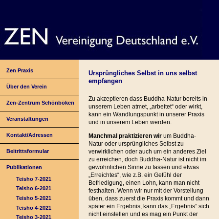
Zen Praxis
Ursprüngliches Selbst in uns selbst
empfangen
Über den Verein
Zu akzeptieren dass Buddha-Natur bereits in
Zen-Zentrum Schönböken
unserem Leben atmet, „arbeitet“ oder wirkt,
kann ein Wandlungspunkt in unserer Praxis
Veranstaltungen
und in unserem Leben werden.
Kontakt/Adressen
Manchmal praktizieren wir
um Buddha-
Natur oder ursprüngliches Selbst zu
Beitrittsformular
verwirklichen oder auch um ein anderes Ziel
zu erreichen, doch Buddha-Natur ist nicht im
gewöhnlichen Sinne zu fassen und etwas
Publikationen
„Erreichtes“, wie z.B. ein Gefühl der
Teisho 7-2021
Befriedigung, einen Lohn, kann man nicht
Teisho 6-2021
festhalten. Wenn wir nur mit der Vorstellung
Teisho 5-2021
üben, dass zuerst die Praxis kommt und dann
später ein Ergebnis, kann das „Ergebnis“ sich
Teisho 4-2021
nicht einstellen und es mag ein Punkt der
Teisho 3-2021