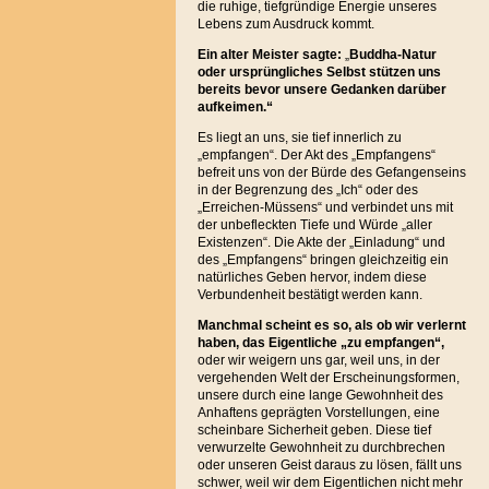
die ruhige, tiefgründige Energie unseres
Lebens zum Ausdruck kommt.
Ein alter Meister sagte:
„
Buddha-Natur
oder ursprüngliches Selbst stützen
uns
bereits bevor unsere Gedanken darüber
aufkeimen.“
Es liegt an uns, sie tief innerlich zu
„empfangen“. Der Akt des „Empfangens“
befreit uns von der Bürde des Gefangenseins
in der Begrenzung des „Ich“ oder des
„Erreichen-Müssens“ und verbindet uns mit
der unbefleckten Tiefe und Würde „aller
Existenzen“. Die Akte der „Einladung“ und
des „Empfangens“ bringen gleichzeitig ein
natürliches Geben hervor, indem diese
Verbundenheit bestätigt werden kann.
Manchmal scheint es so, als ob wir verlernt
haben, das Eigentliche „zu empfangen“,
oder wir weigern uns gar, weil uns, in der
vergehenden Welt der Erscheinungsformen,
unsere durch eine lange Gewohnheit des
Anhaftens geprägten Vorstellungen, eine
scheinbare Sicherheit geben. Diese tief
verwurzelte Gewohnheit zu durchbrechen
oder unseren Geist daraus zu lösen, fällt uns
schwer, weil wir dem Eigentlichen nicht mehr