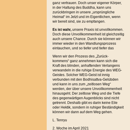
ganz vertrauen. Doch unser eigener Körper,
in der Haltung des Buddha, kann uns
zurückbringen in unsere „ursprüngliche
Heimat“ im Jetzt und im Eigentlichen, wenn
wir bereit sind, sie zu empfangen.
Es ist wahr,
unsere Praxis ist unvollkommen.
Doch diese Unvollkommenheit ist gleichzeitig
auch unsere Chance. Durch sie können wir
immer wieder in den Wandlungsprozess
eintauchen, und so tiefer und tiefer das
Wenn wir den Prozess des „Zurück-
kommens“ ganz annehmen kann sich die
Kraft des blinden, anhaftenden Verlangens
verwandeln in die ruhige Energie des WEG-
Geistes. Solcher WEG-Geist ist innig
verbunden mit den Bodhisattva-Gelübden
und kann in uns zum „zeitlosen Weg“
werden, der über unsere Unvollkommenheit
hinausgeht. Der zeitlose Weg und die Tiefe
des gegenwärtigen Augenblicks sind nicht
getrennt. Deshalb gibt es darin keine Eile
oder Hektik, sondern in ruhiger Beständigkeit
können wir dann auf dem Weg gehen.
L. Tenryu
2. Woche im April 2021