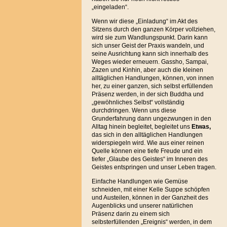
„eingeladen“.
Wenn wir diese „Einladung“ im Akt des
Sitzens durch den ganzen Körper vollziehen,
wird sie zum Wandlungspunkt. Darin kann
sich unser Geist der Praxis wandeln, und
seine Ausrichtung kann sich innerhalb des
Weges wieder erneuern. Gassho, Sampai,
Zazen und Kinhin, aber auch die kleinen
alltäglichen Handlungen, können, von innen
her, zu einer ganzen, sich selbst erfüllenden
Präsenz werden, in der sich Buddha und
„gewöhnliches Selbst“ vollständig
durchdringen. Wenn uns diese
Grunderfahrung dann ungezwungen in den
Alltag hinein begleitet, begleitet uns
Etwas,
das sich in den alltäglichen Handlungen
widerspiegeln wird. Wie aus einer reinen
Quelle können eine tiefe Freude und ein
tiefer „Glaube des Geistes“ im Inneren des
Geistes entspringen und unser Leben tragen.
Einfache Handlungen wie Gemüse
schneiden, mit einer Kelle Suppe schöpfen
und Austeilen, können in der Ganzheit des
Augenblicks und unserer natürlichen
Präsenz darin zu einem sich
selbsterfüllenden „Ereignis“ werden, in dem