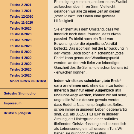
Entmutigung kommen, an dem in uns Zweifel
Teisho 2-2021
auftauchen über ihren Sinn. Vielleicht
Teisho 1-2021
gelangen wir alle zu einer Zeit an diesen
„toten Punkt“ und fühlen eine gewisse
Teisho 12-2020
Hilflosigkeit.
Teisho 11-2020
Teisho 9-2020
Sie entsteht aus dem Umstand, dass wir
innerlich noch darauf warten, dass etwas
Teisho 8-2020
passiert. Es bleibt noch ein Rest von
Teisho 7-2020
Bewertung, der die eigentliche Aktivität
Teisho 6-2020
befleckt. Das ist oft ein Teil der Entwicklung in
Teisho 5-2020
der Praxis. Doch solch ein scheinbar „totes
Teisho 4-2020
Ende“ kann genau der Wandlungspunkt
werden, an dem wir tiefer zur lebendigen
Teisho 3-2020
Ganzheit des So-Seins - die schon bei uns ist
Teisho 2-2020
- erwachen können.
Teisho 1-2020
Indem wir dieses scheinbar „tote Ende“
Mond mitten im Herbst
ganz annehmen und,
ohne damit zu hadern,
innerlich darin für einen Augenblick still
Sotoshu Shumucho
und unbewegt werden,
können wir auf neue,
ungeteilte Weise dessen gewahr werden,
Impressum
dass Buddha-Natur, ursprüngliches Selbst,
schon immer in unserem Leben gegenwärtig
deutsch
|
english
sind. Z.B. als „GESCHEHEN“ in unserer
Atmung, als Hintergrund einer natürlich
fließenden Geistverfassung, und letztendlich
als Lebensenergie in all unserem Tun. Wir
haben sie nur noch nicht restlos