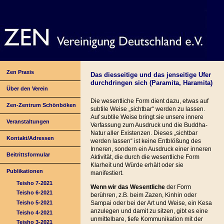
Zen Praxis
Das diesseitige und das jenseitige Ufer
durchdringen sich (Paramita, Haramita)
Über den Verein
Die wesentliche Form dient dazu, etwas auf
Zen-Zentrum Schönböken
subtile Weise „sichtbar“ werden zu lassen.
Auf subtile Weise bringt sie unsere innere
Veranstaltungen
Verfassung zum Ausdruck und die Buddha-
Natur aller Existenzen. Dieses „sichtbar
Kontakt/Adressen
werden lassen“ ist keine Entblößung des
Inneren, sondern ein Ausdruck einer inneren
Beitrittsformular
Aktivität, die durch die wesentliche Form
Klarheit und Würde erhält oder sie
Publikationen
manifestiert.
Teisho 7-2021
Wenn wir das Wesentliche
der Form
Teisho 6-2021
berühren, z.B. beim Zazen, Kinhin oder
Teisho 5-2021
Sampai oder bei der Art und Weise, ein Kesa
anzulegen und damit zu sitzen, gibt es eine
Teisho 4-2021
unmittelbare, tiefe Kommunikation mit der
Teisho 3-2021