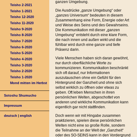
ganzen Umgebung.
Teisho 2-2021
Die Ausdrücke „ganze Umgebung“ oder
Teisho 1-2021
„ganzes Universum“ bedeuten in diesem
Teisho 12-2020
Zusammenhang eine Form, Energie oder Art
Teisho 11-2020
und Weise des Seins und des Gewahrseins.
Teisho 9-2020
Die Kommunikation mit dieser „ganzen
Umgebung“ entsteht durch eine klare Form,
Teisho 8-2020
die nach innen und außen wirkt und die
Teisho 7-2020
fühlbar wird durch eine ganze und tiefe
Teisho 6-2020
Präsenz darin.
Teisho 5-2020
Viele Menschen haben sich daran gewöhnt,
Teisho 4-2020
nur durch oberflächliche Worte zu
Teisho 3-2020
kommunizieren. Kommunikation beschränkt
Teisho 2-2020
sich oft darauf, nur Informationen
Teisho 1-2020
auszutauschen ohne ein Gefühl für den
Hintergrund der Ganzheit und ohne sich
Mond mitten im Herbst
selbst wirklich zu öffnen oder etwas zu
geben. Oft leben Menschen in ihren
Sotoshu Shumucho
persönlichen Welten, abgeschottet von
anderen und wirkliche Kommunikation kann
Impressum
eigentlich gar nicht stattfinden.
Doch wenn wir mit Hingabe zusammen
deutsch
|
english
praktizieren, spielen diese persönlichen
Welten nicht eine so große Rolle, sondern
die Teilnahme an der Welt der „Ganzheit“
oder des SO-SEINS kann in den Vordergrund