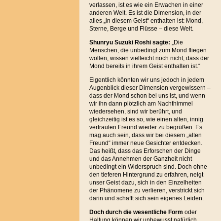
verlassen, ist es wie ein Erwachen in einer
anderen Welt. Es ist die Dimension, in der
alles „in diesem Geist“ enthalten ist: Mond,
Sterne, Berge und Flüsse – diese Welt.
Shunryu Suzuki Roshi sagte:
„Die
Menschen, die unbedingt zum Mond fliegen
wollen, wissen vielleicht noch nicht, dass der
Mond bereits in ihrem Geist enthalten ist.“
Eigentlich könnten wir uns jedoch in jedem
Augenblick dieser Dimension vergewissern –
dass der Mond schon bei uns ist, und wenn
wir ihn dann plötzlich am Nachthimmel
wiedersehen, sind wir berührt, und
gleichzeitig ist es so, wie einen alten, innig
vertrauten Freund wieder zu begrüßen. Es
mag auch sein, dass wir bei diesem „alten
Freund“ immer neue Gesichter entdecken.
Das heißt, dass das Erforschen der Dinge
und das Annehmen der Ganzheit nicht
unbedingt ein Widerspruch sind. Doch ohne
den tieferen Hintergrund zu erfahren, neigt
unser Geist dazu, sich in den Einzelheiten
der Phänomene zu verlieren, verstrickt sich
darin und schafft sich sein eigenes Leiden.
Doch durch die wesentliche Form
oder
Haltung können wir unbewusst natürlich