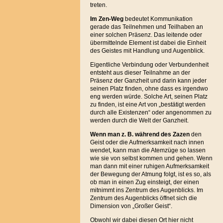
treten.
Im Zen-Weg
bedeutet Kommunikation
gerade das Teilnehmen und Teilhaben an
einer solchen Präsenz. Das leitende oder
übermittelnde Element ist dabei die Einheit
des Geistes mit Handlung und Augenblick.
Eigentliche Verbindung oder Verbundenheit
entsteht aus dieser Teilnahme an der
Präsenz der Ganzheit und darin kann jeder
seinen Platz finden, ohne dass es irgendwo
eng werden würde. Solche Art, seinen Platz
zu finden, ist eine Art von „bestätigt werden
durch alle Existenzen“ oder angenommen zu
werden durch die Welt der Ganzheit.
Wenn man z. B. während des Zazen
den
Geist oder die Aufmerksamkeit nach innen
wendet, kann man die Atemzüge so lassen
wie sie von selbst kommen und gehen. Wenn
man dann mit einer ruhigen Aufmerksamkeit
der Bewegung der Atmung folgt, ist es so, als
ob man in einen Zug einsteigt, der einen
mitnimmt ins Zentrum des Augenblicks. Im
Zentrum des Augenblicks öffnet sich die
Dimension von „Großer Geist“.
Obwohl wir dabei diesen Ort hier nicht