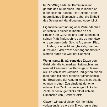
Im Zen-Weg
bedeutet Kommunikation
gerade das Teilnehmen und Teilhaben an
einer solchen Präsenz. Das leitende oder
übermittelnde Element ist dabei die Einheit
des Geistes mit Handlung und Augenblick.
Eigentliche Verbindung oder Verbundenheit
entsteht aus dieser Teilnahme an der
Präsenz der Ganzheit und darin kann jeder
seinen Platz finden, ohne dass es irgendwo
eng werden würde. Solche Art, seinen Platz
zu finden, ist eine Art von „bestätigt werden
durch alle Existenzen“ oder angenommen zu
werden durch die Welt der Ganzheit.
Wenn man z. B. während des Zazen
den
Geist oder die Aufmerksamkeit nach innen
wendet, kann man die Atemzüge so lassen
wie sie von selbst kommen und gehen. Wenn
man dann mit einer ruhigen Aufmerksamkeit
der Bewegung der Atmung folgt, ist es so, als
ob man in einen Zug einsteigt, der einen
mitnimmt ins Zentrum des Augenblicks. Im
Zentrum des Augenblicks öffnet sich die
Dimension von „Großer Geist“.
Obwohl wir dabei diesen Ort hier nicht
verlassen, ist es wie ein Erwachen in einer