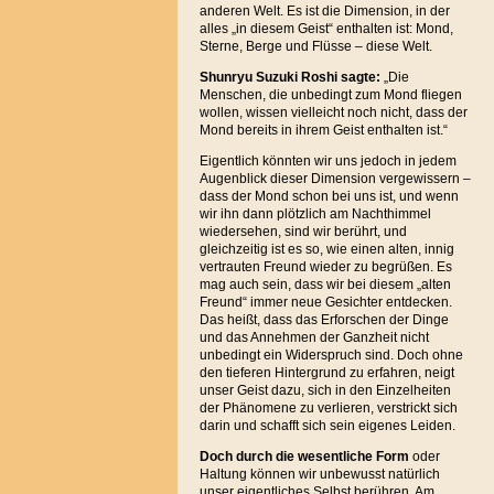
anderen Welt. Es ist die Dimension, in der
alles „in diesem Geist“ enthalten ist: Mond,
Sterne, Berge und Flüsse – diese Welt.
Shunryu Suzuki Roshi sagte:
„Die
Menschen, die unbedingt zum Mond fliegen
wollen, wissen vielleicht noch nicht, dass der
Mond bereits in ihrem Geist enthalten ist.“
Eigentlich könnten wir uns jedoch in jedem
Augenblick dieser Dimension vergewissern –
dass der Mond schon bei uns ist, und wenn
wir ihn dann plötzlich am Nachthimmel
wiedersehen, sind wir berührt, und
gleichzeitig ist es so, wie einen alten, innig
vertrauten Freund wieder zu begrüßen. Es
mag auch sein, dass wir bei diesem „alten
Freund“ immer neue Gesichter entdecken.
Das heißt, dass das Erforschen der Dinge
und das Annehmen der Ganzheit nicht
unbedingt ein Widerspruch sind. Doch ohne
den tieferen Hintergrund zu erfahren, neigt
unser Geist dazu, sich in den Einzelheiten
der Phänomene zu verlieren, verstrickt sich
darin und schafft sich sein eigenes Leiden.
Doch durch die wesentliche Form
oder
Haltung können wir unbewusst natürlich
unser eigentliches Selbst berühren. Am