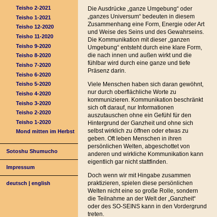
Teisho 2-2021
Die Ausdrücke „ganze Umgebung“ oder
„ganzes Universum“ bedeuten in diesem
Teisho 1-2021
Zusammenhang eine Form, Energie oder Art
Teisho 12-2020
und Weise des Seins und des Gewahrseins.
Teisho 11-2020
Die Kommunikation mit dieser „ganzen
Teisho 9-2020
Umgebung“ entsteht durch eine klare Form,
die nach innen und außen wirkt und die
Teisho 8-2020
fühlbar wird durch eine ganze und tiefe
Teisho 7-2020
Präsenz darin.
Teisho 6-2020
Viele Menschen haben sich daran gewöhnt,
Teisho 5-2020
nur durch oberflächliche Worte zu
Teisho 4-2020
kommunizieren. Kommunikation beschränkt
Teisho 3-2020
sich oft darauf, nur Informationen
Teisho 2-2020
auszutauschen ohne ein Gefühl für den
Teisho 1-2020
Hintergrund der Ganzheit und ohne sich
selbst wirklich zu öffnen oder etwas zu
Mond mitten im Herbst
geben. Oft leben Menschen in ihren
persönlichen Welten, abgeschottet von
Sotoshu Shumucho
anderen und wirkliche Kommunikation kann
eigentlich gar nicht stattfinden.
Impressum
Doch wenn wir mit Hingabe zusammen
praktizieren, spielen diese persönlichen
deutsch
|
english
Welten nicht eine so große Rolle, sondern
die Teilnahme an der Welt der „Ganzheit“
oder des SO-SEINS kann in den Vordergrund
treten.