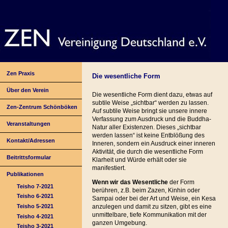
Zen Praxis
Die wesentliche Form
Über den Verein
Die wesentliche Form dient dazu, etwas auf
subtile Weise „sichtbar“ werden zu lassen.
Zen-Zentrum Schönböken
Auf subtile Weise bringt sie unsere innere
Verfassung zum Ausdruck und die Buddha-
Veranstaltungen
Natur aller Existenzen. Dieses „sichtbar
werden lassen“ ist keine Entblößung des
Kontakt/Adressen
Inneren, sondern ein Ausdruck einer inneren
Aktivität, die durch die wesentliche Form
Beitrittsformular
Klarheit und Würde erhält oder sie
manifestiert.
Publikationen
Wenn wir das Wesentliche
der Form
Teisho 7-2021
berühren, z.B. beim Zazen, Kinhin oder
Teisho 6-2021
Sampai oder bei der Art und Weise, ein Kesa
Teisho 5-2021
anzulegen und damit zu sitzen, gibt es eine
unmittelbare, tiefe Kommunikation mit der
Teisho 4-2021
ganzen Umgebung.
Teisho 3-2021