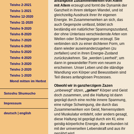
anfanglose Zusammenwirken von Allem
Teisho 2-2021
mit Allem
erzeugt und formt die Dynamik der
Ganzheit in ihrem stetigen Wandel, und ist
Teisho 1-2021
gleichzeitig Ausdruck ihrer ihr eigenen
Teisho 12-2020
Energie. Im Zusammenwirken an sich, das
Teisho 11-2020
auch Gegenpole umfasst, bildet sich
Teisho 9-2020
beständig ein natürlicher Spannungszustand,
der ohne Unterlass verschiedenste Arten von
Teisho 8-2020
Wellen oder Schwingungen erzeugt. Sie
Teisho 7-2020
verbinden sich zu einer dichteren Form, um
Teisho 6-2020
dann wieder auseinanderzugehen (zu
Teisho 5-2020
zerfallen) und in ihren Energie-Zustand
Teisho 4-2020
zurückzukehren. Sie „werden Leerheit“, um
dann in gewandelter Form von neuem zu
Teisho 3-2020
erscheinen. Unser Leben und die ständige
Teisho 2-2020
Wandlung von Körper und Bewusstsein sind
Teisho 1-2020
Teil dieses anfanglosen Prozesses.
Mond mitten im Herbst
Obwohl wir in ganzherzigem Zazen
„unbewegt“ sitzen,
„gehen“
Körper und Geist
Sotoshu Shumucho
doch zusammen, und die Haltung ist dann
geprägt durch eine rechte innere Spannung,
Impressum
eine ruhige Schwingung, die durch das
Zusammenwirken von Geist, Nervensystem
deutsch
|
english
und Muskulatur entsteht, oder anders gesagt,
diese Haltung ist geprägt durch ein KI, eine
geistig-körperliche Energie, die verbunden ist
mit der universellen Lebenskraft und aus ihr
genährt wird.