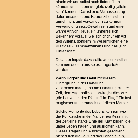
hinein wir uns selbst noch tiefer öffnen
können, und in dem wir gleichzeitig „allein
sein“ können. Das ist eine Voraussetzung
dafür, unsere eigene Begrenztheit sehen,
annehmen, und verwandeln zu können.
Verwandlung setzt Gewahrsein und eine
wahre Art von Reue, ein „inneres sich
Bekennen“ voraus. Sie ist nicht nur ein Akt
des Willens, sondern im Wesentlichen eine
Kraft des Zusammenwirkens und des „sich
Einlassens“.
Doch der Impuls dazu sollte aus uns selbst
kommen oder in uns selbst angestoßen
werden.
Wenn Körper und Geist
mit diesem
Hintergrund in der Handlung
zusammenfinden, und die Handlung mit der
Zeit, dem Augenblick eins wird, ist dies wie
„die Lanze die den Pfeil trifft im Flug.“ Ein fast
magischer und dennoch natürlicher Moment.
Solche Momente des Lebens können, wie
die Punktstiche in der Naht eines Kesa, mit
der Zeit eine starke Linie der Kraft bilden, die
unser Leben tragen und ausrichten kann.
Dieses Tragen und Ausrichten geschieht
nicht durch die Zeit und das Leben allein,