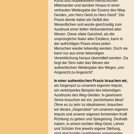
Kunst und respektvollem menschlichen
Miteinander und darüber hinaus in einer
vertrauten Weitergabe der Essenz des Weg-
Geistes „von Herz-Geist zu Herz-Geist“. Die
Praxis diente dabei als Gefäß des
Wesentlichen und wurde gleichzeitig zum
Ausdruck einer tiefen Verbundenheit aller
Wesen. Diese vitale Ganzheit, als die
ursprüngliche Natur aller Existenz, kann in
der aufrichtigen Praxis eines jeden
Menschen wieder lebendig werden. Doch sie
kann nur aus einer lebendigen
Verwirklichung heraus übermittelt werden. Da
liegt der Sinn oder das Wesen der
authentischen Weitergabe des Weges „von
Angesicht zu Angesicht“.
In einer authentischen Praxis brauchen
wir,
als Gegenpol zu unserem eigenen Impuls,
ein verkörpertes Beispiel des lebendigen
Ausdrucks des Weg-Geistes. In gewissem
Sinne brauchen wir ein „berührbares Ideal“.
Ohne es zu sehr zu idealisieren, brauchen
wir dieses „Gegenüber“ um unserem eigenen
Impuls und unserer eigenen formenden Kraft
Richtung zu geben und Spiegelung. Deshalb
haben, in einem rechten Weg-Geist, Lehrer
und Schüler ihre jeweils eigene Stellung,
sind gleichzeitig unabhängig voneinander