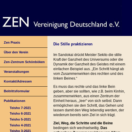
Zen Praxis
Die Stille praktizieren
Über den Verein
Im Sandokai drückt Meister Sekito die stille
Kraft der Ganzheit des Universums oder die
Zen-Zentrum Schönböken
Dynamik der Ganzheit des Geistes mit einem
einfachen Beispiel aus. „Ein Schritt hängt ab
Veranstaltungen
vom Zusammenwirken des rechten und des
linken Beines.“
Kontakt/Adressen
Es muss das rechte und das linke Bein
Beitrittsformular
geben, aber sie sollten, wie z.B. beim Kinhin,
zusammenwirken, aus einen Zentrum der
Einheit heraus, „leer“ von sich selbst. Dann
Publikationen
ermöglichen sie den Schritt, das Gehen und
Teisho 7-2021
lassen damit den Weg lebendig werden, der
Teisho 6-2021
wiederum bereits sein Ziel in sich trägt.
Teisho 5-2021
Ziel, Weg, die Schritte und die Beine
Teisho 4-2021
bedingen sich wechselseitig.
Das
Teisho 3-2021