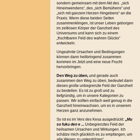
sondern gemeinsam mit dem Akt des „sich
Hineinwendens“, des „sich Bemühens“ und
„sich mit ganzem Herzen Hingebens“ an die
Praxis. Wenn diese beiden Seiten
zusammenklingen, ist unser Leben geborgen
im zeitlosen Körper der Ganzheit des
Universums und kann sich zu einem
„fruchtbaren Feld des wahren Glücks“
entwickeln.
Ungeahnte Ursachen und Bedingungen
können dann heilbringend zusammen
kommen im Jetzt und eine neue Frucht
hervorbringen.
Den Weg zu üben,
und gerade auch
zusammen den Weg zu üben, bedeutet dann
dieses große unbegrenzte Feld der Ganzheit
zu bestellen. Es ist zu groß und zu
tiefgründig, um in unsere Kategorien zu
passen. Wir sollten einfach weit genug in die
Ganzheit hineinwachsen, um es in unserem
Herzen ganz anzunehmen.
So ist es im Vers des Kesa ausgedrückt:
„
Mu
so fuku den e
...
Unbegrenztes Feld der
heilsamen Ursachen und Wirkungen. Ich
schätze mich glücklich es zu empfangen, um
alle Wesen zu unterstützen“.