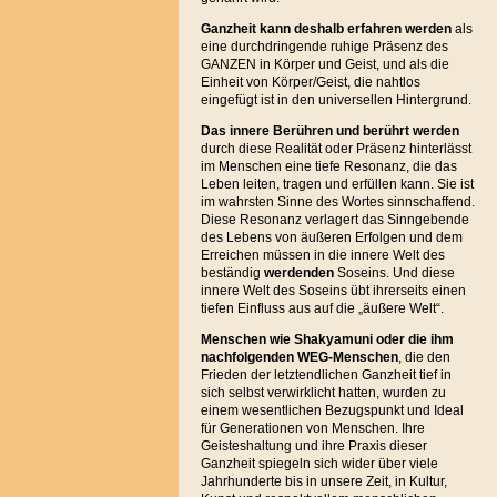
Ganzheit kann deshalb erfahren werden
als
eine durchdringende ruhige Präsenz des
GANZEN in Körper und Geist, und als die
Einheit von Körper/Geist, die nahtlos
eingefügt ist in den universellen Hintergrund.
Das innere Berühren und berührt
werden
durch diese Realität oder Präsenz hinterlässt
im Menschen eine tiefe Resonanz, die das
Leben leiten, tragen und erfüllen kann. Sie ist
im wahrsten Sinne des Wortes sinnschaffend.
Diese Resonanz verlagert das Sinngebende
des Lebens von äußeren Erfolgen und dem
Erreichen müssen in die innere Welt des
beständig
werdenden
Soseins. Und diese
innere Welt des Soseins übt ihrerseits einen
tiefen Einfluss aus auf die „äußere Welt“.
Menschen wie Shakyamuni oder die ihm
nachfolgenden WEG-Menschen
, die den
Frieden der letztendlichen Ganzheit tief in
sich selbst verwirklicht hatten, wurden zu
einem wesentlichen Bezugspunkt und Ideal
für Generationen von Menschen. Ihre
Geisteshaltung und ihre Praxis dieser
Ganzheit spiegeln sich wider über viele
Jahrhunderte bis in unsere Zeit, in Kultur,