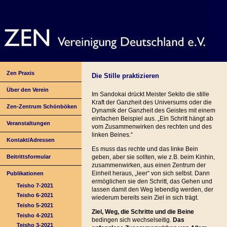
Zen Praxis
Die Stille praktizieren
Über den Verein
Im Sandokai drückt Meister Sekito die stille
Kraft der Ganzheit des Universums oder die
Zen-Zentrum Schönböken
Dynamik der Ganzheit des Geistes mit einem
einfachen Beispiel aus. „Ein Schritt hängt ab
Veranstaltungen
vom Zusammenwirken des rechten und des
linken Beines.“
Kontakt/Adressen
Es muss das rechte und das linke Bein
Beitrittsformular
geben, aber sie sollten, wie z.B. beim Kinhin,
zusammenwirken, aus einen Zentrum der
Einheit heraus, „leer“ von sich selbst. Dann
Publikationen
ermöglichen sie den Schritt, das Gehen und
Teisho 7-2021
lassen damit den Weg lebendig werden, der
Teisho 6-2021
wiederum bereits sein Ziel in sich trägt.
Teisho 5-2021
Ziel, Weg, die Schritte und die Beine
Teisho 4-2021
bedingen sich wechselseitig.
Das
Teisho 3-2021