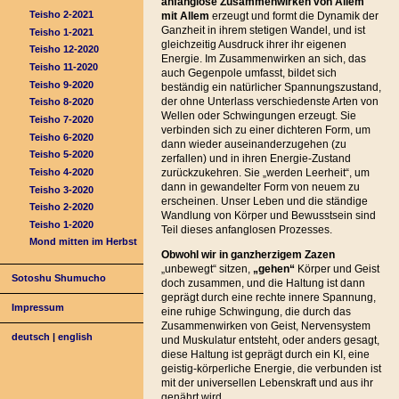
anfanglose Zusammenwirken von Allem
Teisho 2-2021
mit Allem
erzeugt und formt die Dynamik der
Ganzheit in ihrem stetigen Wandel, und ist
Teisho 1-2021
gleichzeitig Ausdruck ihrer ihr eigenen
Teisho 12-2020
Energie. Im Zusammenwirken an sich, das
Teisho 11-2020
auch Gegenpole umfasst, bildet sich
Teisho 9-2020
beständig ein natürlicher Spannungszustand,
der ohne Unterlass verschiedenste Arten von
Teisho 8-2020
Wellen oder Schwingungen erzeugt. Sie
Teisho 7-2020
verbinden sich zu einer dichteren Form, um
Teisho 6-2020
dann wieder auseinanderzugehen (zu
Teisho 5-2020
zerfallen) und in ihren Energie-Zustand
Teisho 4-2020
zurückzukehren. Sie „werden Leerheit“, um
dann in gewandelter Form von neuem zu
Teisho 3-2020
erscheinen. Unser Leben und die ständige
Teisho 2-2020
Wandlung von Körper und Bewusstsein sind
Teisho 1-2020
Teil dieses anfanglosen Prozesses.
Mond mitten im Herbst
Obwohl wir in ganzherzigem Zazen
„unbewegt“ sitzen,
„gehen“
Körper und Geist
Sotoshu Shumucho
doch zusammen, und die Haltung ist dann
geprägt durch eine rechte innere Spannung,
Impressum
eine ruhige Schwingung, die durch das
Zusammenwirken von Geist, Nervensystem
deutsch
|
english
und Muskulatur entsteht, oder anders gesagt,
diese Haltung ist geprägt durch ein KI, eine
geistig-körperliche Energie, die verbunden ist
mit der universellen Lebenskraft und aus ihr
genährt wird.