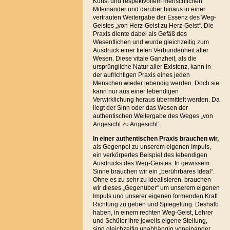
Kunst und respektvollem menschlichen
Miteinander und darüber hinaus in einer
vertrauten Weitergabe der Essenz des Weg-
Geistes „von Herz-Geist zu Herz-Geist“. Die
Praxis diente dabei als Gefäß des
Wesentlichen und wurde gleichzeitig zum
Ausdruck einer tiefen Verbundenheit aller
Wesen. Diese vitale Ganzheit, als die
ursprüngliche Natur aller Existenz, kann in
der aufrichtigen Praxis eines jeden
Menschen wieder lebendig werden. Doch sie
kann nur aus einer lebendigen
Verwirklichung heraus übermittelt werden. Da
liegt der Sinn oder das Wesen der
authentischen Weitergabe des Weges „von
Angesicht zu Angesicht“.
In einer authentischen Praxis brauchen
wir,
als Gegenpol zu unserem eigenen Impuls,
ein verkörpertes Beispiel des lebendigen
Ausdrucks des Weg-Geistes. In gewissem
Sinne brauchen wir ein „berührbares Ideal“.
Ohne es zu sehr zu idealisieren, brauchen
wir dieses „Gegenüber“ um unserem eigenen
Impuls und unserer eigenen formenden Kraft
Richtung zu geben und Spiegelung. Deshalb
haben, in einem rechten Weg-Geist, Lehrer
und Schüler ihre jeweils eigene Stellung,
sind gleichzeitig unabhängig voneinander