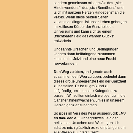
sondern gemeinsam mit dem Akt des „sich
Hineinwendens“, des „sich Bemühens“ und
„sich mit ganzem Herzen Hingebens“ an die
Praxis. Wenn diese beiden Seiten
zusammenklingen, ist unser Leben geborgen
im zeitlosen Körper der Ganzheit des
Universums und kann sich zu einem
„fruchtbaren Feld des wahren Glücks“
entwickeln.
Ungeahnte Ursachen und Bedingungen
können dann heilbringend zusammen
kommen im Jetzt und eine neue Frucht
hervorbringen.
Den Weg zu üben,
und gerade auch
zusammen den Weg zu üben, bedeutet dann
dieses große unbegrenzte Feld der Ganzheit
zu bestellen. Es ist zu groß und zu
tiefgründig, um in unsere Kategorien zu
passen. Wir sollten einfach weit genug in die
Ganzheit hineinwachsen, um es in unserem
Herzen ganz anzunehmen.
So ist es im Vers des Kesa ausgedrückt:
„
Mu
so fuku den e
...
Unbegrenztes Feld der
heilsamen Ursachen und Wirkungen. Ich
schätze mich glücklich es zu empfangen, um
alle Wesen zu unterstützen“.