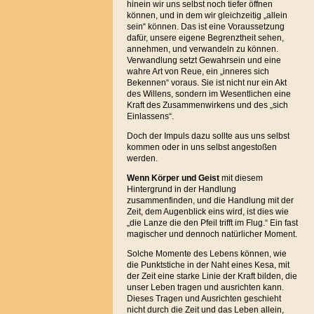
hinein wir uns selbst noch tiefer öffnen
können, und in dem wir gleichzeitig „allein
sein“ können. Das ist eine Voraussetzung
dafür, unsere eigene Begrenztheit sehen,
annehmen, und verwandeln zu können.
Verwandlung setzt Gewahrsein und eine
wahre Art von Reue, ein „inneres sich
Bekennen“ voraus. Sie ist nicht nur ein Akt
des Willens, sondern im Wesentlichen eine
Kraft des Zusammenwirkens und des „sich
Einlassens“.
Doch der Impuls dazu sollte aus uns selbst
kommen oder in uns selbst angestoßen
werden.
Wenn Körper und Geist
mit diesem
Hintergrund in der Handlung
zusammenfinden, und die Handlung mit der
Zeit, dem Augenblick eins wird, ist dies wie
„die Lanze die den Pfeil trifft im Flug.“ Ein fast
magischer und dennoch natürlicher Moment.
Solche Momente des Lebens können, wie
die Punktstiche in der Naht eines Kesa, mit
der Zeit eine starke Linie der Kraft bilden, die
unser Leben tragen und ausrichten kann.
Dieses Tragen und Ausrichten geschieht
nicht durch die Zeit und das Leben allein,