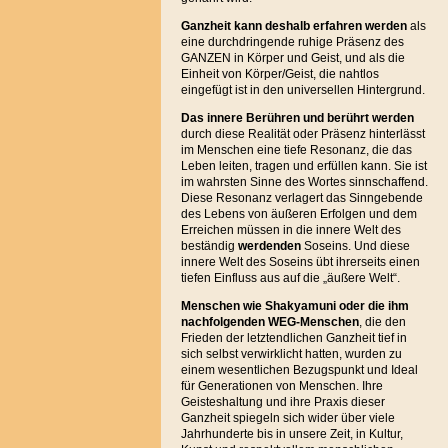
Ganzheit kann deshalb erfahren werden
als
eine durchdringende ruhige Präsenz des
GANZEN in Körper und Geist, und als die
Einheit von Körper/Geist, die nahtlos
eingefügt ist in den universellen Hintergrund.
Das innere Berühren und berührt
werden
durch diese Realität oder Präsenz hinterlässt
im Menschen eine tiefe Resonanz, die das
Leben leiten, tragen und erfüllen kann. Sie ist
im wahrsten Sinne des Wortes sinnschaffend.
Diese Resonanz verlagert das Sinngebende
des Lebens von äußeren Erfolgen und dem
Erreichen müssen in die innere Welt des
beständig
werdenden
Soseins. Und diese
innere Welt des Soseins übt ihrerseits einen
tiefen Einfluss aus auf die „äußere Welt“.
Menschen wie Shakyamuni oder die ihm
nachfolgenden WEG-Menschen
, die den
Frieden der letztendlichen Ganzheit tief in
sich selbst verwirklicht hatten, wurden zu
einem wesentlichen Bezugspunkt und Ideal
für Generationen von Menschen. Ihre
Geisteshaltung und ihre Praxis dieser
Ganzheit spiegeln sich wider über viele
Jahrhunderte bis in unsere Zeit, in Kultur,