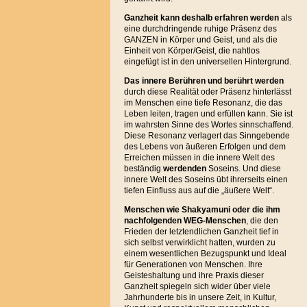
Ganzheit kann deshalb erfahren werden
als
eine durchdringende ruhige Präsenz des
GANZEN in Körper und Geist, und als die
Einheit von Körper/Geist, die nahtlos
eingefügt ist in den universellen Hintergrund.
Das innere Berühren und berührt
werden
durch diese Realität oder Präsenz hinterlässt
im Menschen eine tiefe Resonanz, die das
Leben leiten, tragen und erfüllen kann. Sie ist
im wahrsten Sinne des Wortes sinnschaffend.
Diese Resonanz verlagert das Sinngebende
des Lebens von äußeren Erfolgen und dem
Erreichen müssen in die innere Welt des
beständig
werdenden
Soseins. Und diese
innere Welt des Soseins übt ihrerseits einen
tiefen Einfluss aus auf die „äußere Welt“.
Menschen wie Shakyamuni oder die ihm
nachfolgenden WEG-Menschen
, die den
Frieden der letztendlichen Ganzheit tief in
sich selbst verwirklicht hatten, wurden zu
einem wesentlichen Bezugspunkt und Ideal
für Generationen von Menschen. Ihre
Geisteshaltung und ihre Praxis dieser
Ganzheit spiegeln sich wider über viele
Jahrhunderte bis in unsere Zeit, in Kultur,