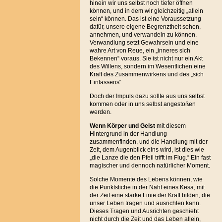
hinein wir uns selbst noch tiefer öffnen
können, und in dem wir gleichzeitig „allein
sein“ können. Das ist eine Voraussetzung
dafür, unsere eigene Begrenztheit sehen,
annehmen, und verwandeln zu können.
Verwandlung setzt Gewahrsein und eine
wahre Art von Reue, ein „inneres sich
Bekennen“ voraus. Sie ist nicht nur ein Akt
des Willens, sondern im Wesentlichen eine
Kraft des Zusammenwirkens und des „sich
Einlassens“.
Doch der Impuls dazu sollte aus uns selbst
kommen oder in uns selbst angestoßen
werden.
Wenn Körper und Geist
mit diesem
Hintergrund in der Handlung
zusammenfinden, und die Handlung mit der
Zeit, dem Augenblick eins wird, ist dies wie
„die Lanze die den Pfeil trifft im Flug.“ Ein fast
magischer und dennoch natürlicher Moment.
Solche Momente des Lebens können, wie
die Punktstiche in der Naht eines Kesa, mit
der Zeit eine starke Linie der Kraft bilden, die
unser Leben tragen und ausrichten kann.
Dieses Tragen und Ausrichten geschieht
nicht durch die Zeit und das Leben allein,