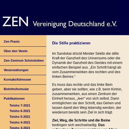
Zen Praxis
Die Stille praktizieren
Über den Verein
Im Sandokai drückt Meister Sekito die stille
Kraft der Ganzheit des Universums oder die
Zen-Zentrum Schönböken
Dynamik der Ganzheit des Geistes mit einem
einfachen Beispiel aus. „Ein Schritt hängt ab
Veranstaltungen
vom Zusammenwirken des rechten und des
linken Beines.“
Kontakt/Adressen
Es muss das rechte und das linke Bein
Beitrittsformular
geben, aber sie sollten, wie z.B. beim Kinhin,
zusammenwirken, aus einen Zentrum der
Einheit heraus, „leer“ von sich selbst. Dann
Publikationen
ermöglichen sie den Schritt, das Gehen und
Teisho 7-2021
lassen damit den Weg lebendig werden, der
Teisho 6-2021
wiederum bereits sein Ziel in sich trägt.
Teisho 5-2021
Ziel, Weg, die Schritte und die Beine
Teisho 4-2021
bedingen sich wechselseitig.
Das
Teisho 3-2021