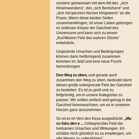
sondern gemeinsam mit dem Akt des „sich
Hineinwendens“, des „sich Bemühens“ und
„sich mit ganzem Herzen Hingebens“ an die
Praxis. Wenn diese beiden Seiten
zusammenklingen, ist unser Leben geborgen
im zeitlosen Körper der Ganzheit des
Universums und kann sich zu einem
„fruchtbaren Feld des wahren Glücks“
entwickeln.
Ungeahnte Ursachen und Bedingungen
können dann heilbringend zusammen
kommen im Jetzt und eine neue Frucht
hervorbringen.
Den Weg zu üben,
und gerade auch
zusammen den Weg zu üben, bedeutet dann
dieses große unbegrenzte Feld der Ganzheit
zu bestellen. Es ist zu groß und zu
tiefgründig, um in unsere Kategorien zu
passen. Wir sollten einfach weit genug in die
Ganzheit hineinwachsen, um es in unserem
Herzen ganz anzunehmen.
So ist es im Vers des Kesa ausgedrückt:
„
Mu
so fuku den e
...
Unbegrenztes Feld der
heilsamen Ursachen und Wirkungen. Ich
schätze mich glücklich es zu empfangen, um
alle Wesen zu unterstützen“.