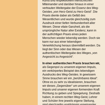
Kunst und respektvollem menschlichen
Miteinander und darüber hinaus in einer
vertrauten Weitergabe der Essenz des Weg-
Geistes „von Herz-Geist zu Herz-Geist“. Die
Praxis diente dabei als Gefäß des
Wesentlichen und wurde gleichzeitig zum
Ausdruck einer tiefen Verbundenheit aller
Wesen. Diese vitale Ganzheit, als die
ursprüngliche Natur aller Existenz, kann in
der aufrichtigen Praxis eines jeden
Menschen wieder lebendig werden. Doch sie
kann nur aus einer lebendigen
Verwirklichung heraus übermittelt werden. Da
liegt der Sinn oder das Wesen der
authentischen Weitergabe des Weges „von
Angesicht zu Angesicht“.
In einer authentischen Praxis brauchen
wir,
als Gegenpol zu unserem eigenen Impuls,
ein verkörpertes Beispiel des lebendigen
Ausdrucks des Weg-Geistes. In gewissem
Sinne brauchen wir ein „berührbares Ideal“.
Ohne es zu sehr zu idealisieren, brauchen
wir dieses „Gegenüber“ um unserem eigenen
Impuls und unserer eigenen formenden Kraft
Richtung zu geben und Spiegelung. Deshalb
haben, in einem rechten Weg-Geist, Lehrer
und Schüler ihre jeweils eigene Stellung,
sind gleichzeitig unabhängig voneinander