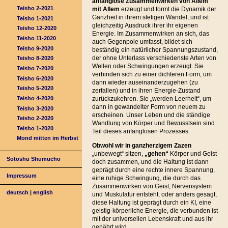
anfanglose Zusammenwirken von Allem
Teisho 2-2021
mit Allem
erzeugt und formt die Dynamik der
Ganzheit in ihrem stetigen Wandel, und ist
Teisho 1-2021
gleichzeitig Ausdruck ihrer ihr eigenen
Teisho 12-2020
Energie. Im Zusammenwirken an sich, das
Teisho 11-2020
auch Gegenpole umfasst, bildet sich
Teisho 9-2020
beständig ein natürlicher Spannungszustand,
der ohne Unterlass verschiedenste Arten von
Teisho 8-2020
Wellen oder Schwingungen erzeugt. Sie
Teisho 7-2020
verbinden sich zu einer dichteren Form, um
Teisho 6-2020
dann wieder auseinanderzugehen (zu
Teisho 5-2020
zerfallen) und in ihren Energie-Zustand
Teisho 4-2020
zurückzukehren. Sie „werden Leerheit“, um
dann in gewandelter Form von neuem zu
Teisho 3-2020
erscheinen. Unser Leben und die ständige
Teisho 2-2020
Wandlung von Körper und Bewusstsein sind
Teisho 1-2020
Teil dieses anfanglosen Prozesses.
Mond mitten im Herbst
Obwohl wir in ganzherzigem Zazen
„unbewegt“ sitzen,
„gehen“
Körper und Geist
Sotoshu Shumucho
doch zusammen, und die Haltung ist dann
geprägt durch eine rechte innere Spannung,
Impressum
eine ruhige Schwingung, die durch das
Zusammenwirken von Geist, Nervensystem
deutsch
|
english
und Muskulatur entsteht, oder anders gesagt,
diese Haltung ist geprägt durch ein KI, eine
geistig-körperliche Energie, die verbunden ist
mit der universellen Lebenskraft und aus ihr
genährt wird.