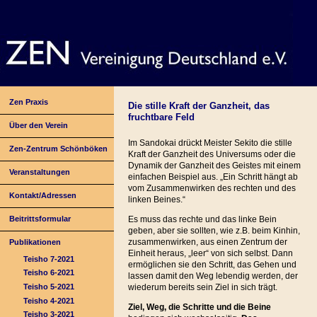
Zen Praxis
Die stille Kraft der Ganzheit, das
fruchtbare Feld
Über den Verein
Im Sandokai drückt Meister Sekito die stille
Zen-Zentrum Schönböken
Kraft der Ganzheit des Universums oder die
Dynamik der Ganzheit des Geistes mit einem
Veranstaltungen
einfachen Beispiel aus. „Ein Schritt hängt ab
vom Zusammenwirken des rechten und des
Kontakt/Adressen
linken Beines.“
Beitrittsformular
Es muss das rechte und das linke Bein
geben, aber sie sollten, wie z.B. beim Kinhin,
zusammenwirken, aus einen Zentrum der
Publikationen
Einheit heraus, „leer“ von sich selbst. Dann
Teisho 7-2021
ermöglichen sie den Schritt, das Gehen und
Teisho 6-2021
lassen damit den Weg lebendig werden, der
Teisho 5-2021
wiederum bereits sein Ziel in sich trägt.
Teisho 4-2021
Ziel, Weg, die Schritte und die Beine
Teisho 3-2021