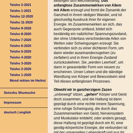
bedingen sich wechselseitig.
Das
Teisho 2-2021
anfanglose Zusammenwirken von Allem
mit Allem
erzeugt und formt die Dynamik der
Teisho 1-2021
Ganzheit in ihrem stetigen Wandel, und ist
Teisho 12-2020
gleichzeitig Ausdruck ihrer ihr eigenen
Teisho 11-2020
Energie. Im Zusammenwirken an sich, das
Teisho 9-2020
auch Gegenpole umfasst, bildet sich
beständig ein natürlicher Spannungszustand,
Teisho 8-2020
der ohne Unterlass verschiedenste Arten von
Teisho 7-2020
Wellen oder Schwingungen erzeugt. Sie
Teisho 6-2020
verbinden sich zu einer dichteren Form, um
Teisho 5-2020
dann wieder auseinanderzugehen (zu
Teisho 4-2020
zerfallen) und in ihren Energie-Zustand
zurückzukehren. Sie „werden Leerheit“, um
Teisho 3-2020
dann in gewandelter Form von neuem zu
Teisho 2-2020
erscheinen. Unser Leben und die ständige
Teisho 1-2020
Wandlung von Körper und Bewusstsein sind
Mond mitten im Herbst
Teil dieses anfanglosen Prozesses.
Obwohl wir in ganzherzigem Zazen
Sotoshu Shumucho
„unbewegt“ sitzen,
„gehen“
Körper und Geist
doch zusammen, und die Haltung ist dann
Impressum
geprägt durch eine rechte innere Spannung,
eine ruhige Schwingung, die durch das
deutsch
|
english
Zusammenwirken von Geist, Nervensystem
und Muskulatur entsteht, oder anders gesagt,
diese Haltung ist geprägt durch ein KI, eine
geistig-körperliche Energie, die verbunden ist
mit der universellen Lebenskraft und aus ihr