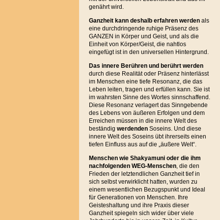
genährt wird.
Ganzheit kann deshalb erfahren werden
als
eine durchdringende ruhige Präsenz des
GANZEN in Körper und Geist, und als die
Einheit von Körper/Geist, die nahtlos
eingefügt ist in den universellen Hintergrund.
Das innere Berühren und berührt
werden
durch diese Realität oder Präsenz hinterlässt
im Menschen eine tiefe Resonanz, die das
Leben leiten, tragen und erfüllen kann. Sie ist
im wahrsten Sinne des Wortes sinnschaffend.
Diese Resonanz verlagert das Sinngebende
des Lebens von äußeren Erfolgen und dem
Erreichen müssen in die innere Welt des
beständig
werdenden
Soseins. Und diese
innere Welt des Soseins übt ihrerseits einen
tiefen Einfluss aus auf die „äußere Welt“.
Menschen wie Shakyamuni oder die ihm
nachfolgenden WEG-Menschen
, die den
Frieden der letztendlichen Ganzheit tief in
sich selbst verwirklicht hatten, wurden zu
einem wesentlichen Bezugspunkt und Ideal
für Generationen von Menschen. Ihre
Geisteshaltung und ihre Praxis dieser
Ganzheit spiegeln sich wider über viele