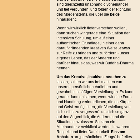
sind gleichzeitig unabhängig voneinander
und tief verbunden, und folgen der Richtung
des Morgensterns, die über sie
beide
hinausgeht.
Wenn wir wirklich tiefer verstehen wollen,
dann suchen wir gerade eine Situation der
intensiven Schulung, um auf einer
authentischen Grundlage, in einer dann
darauf gründenden kreativen Weise,
etwas
zur Reife zu bringen und zu fördern - unser
eigenes Leben, das der Anderen und
darüber hinaus das, was wir Buddha-Dharma
nennen.
Um das Kreative, Intuitive entstehen
zu
lassen, sollten wir uns frei machen von
unseren persönlichen Vorlieben und
gewohnheitsmäßigen Vorstellungen. Es kann
gerade dann entstehen, wenn wir eine Form
und Handlung verinnerlichen, die es Körper
und Geist ermöglichen, „die Vorstellung von
sich selbst zu vergessen“, um sich so ganz
auf den Augenblick, die Anderen und die
Situation einzulassen. So kann ein
Miteinander verwirklicht werden, in wahrem
Respekt und tiefer Dankbarkeit.
Ein vom
Anhaften
an „persönlichem Zeugs“ befreites