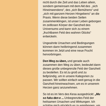
nicht durch die Zeit und das Leben allein,
sondern gemeinsam mit dem Akt des „sich
Hineinwendens“, des „sich Bemühens“ und
„sich mit ganzem Herzen Hingebens“ an die
Praxis. Wenn diese beiden Seiten
zusammenklingen, ist unser Leben geborgen
im zeitlosen Körper der Ganzheit des
Universums und kann sich zu einem
„fruchtbaren Feld des wahren Glücks“
entwickeln.
Ungeahnte Ursachen und Bedingungen
können dann heilbringend zusammen
kommen im Jetzt und eine neue Frucht
hervorbringen.
Den Weg zu üben,
und gerade auch
zusammen den Weg zu üben, bedeutet dann
dieses große unbegrenzte Feld der Ganzheit
zu bestellen. Es ist zu groß und zu
tiefgründig, um in unsere Kategorien zu
passen. Wir sollten einfach weit genug in die
Ganzheit hineinwachsen, um es in unserem
Herzen ganz anzunehmen.
So ist es im Vers des Kesa ausgedrückt:
„
Mu
so fuku den e
...
Unbegrenztes Feld der
heilsamen Ursachen und Wirkungen. Ich
schätze mich glücklich es zu empfangen, um