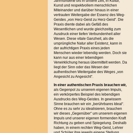
Jahrhunderte bis in unsere Zeit, in Kultur,
Kunst und respektvollem menschlichen
Miteinander und darüber hinaus in einer
vertrauten Weitergabe der Essenz des Weg-
Geistes „von Herz-Geist zu Herz-Geist“. Die
Praxis diente dabei als Gefäß des
Wesentlichen und wurde gleichzeitig zum
Ausdruck einer tiefen Verbundenheit aller
Wesen. Diese vitale Ganzheit, als die
ursprüngliche Natur aller Existenz, kann in
der aufrichtigen Praxis eines jeden
Menschen wieder lebendig werden. Doch sie
kann nur aus einer lebendigen
Verwirklichung heraus übermittelt werden. Da
liegt der Sinn oder das Wesen der
authentischen Weitergabe des Weges „von
Angesicht zu Angesicht“.
In einer authentischen Praxis brauchen
wir,
als Gegenpol zu unserem eigenen Impuls,
ein verkörpertes Beispiel des lebendigen
Ausdrucks des Weg-Geistes. In gewissem
Sinne brauchen wir ein „berührbares Ideal“.
Ohne es zu sehr zu idealisieren, brauchen
wir dieses „Gegenüber“ um unserem eigenen
Impuls und unserer eigenen formenden Kraft
Richtung zu geben und Spiegelung. Deshalb
haben, in einem rechten Weg-Geist, Lehrer
und Schüler ihre jeweils eigene Stellung,