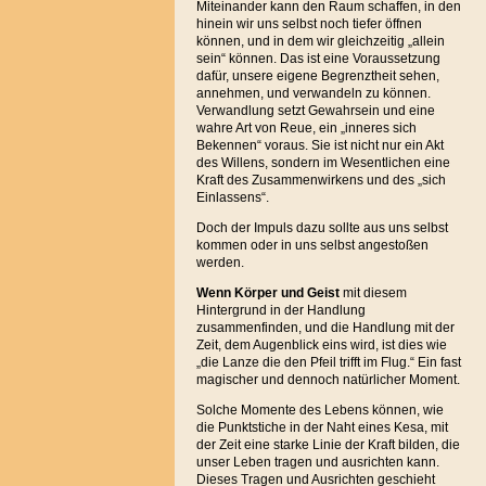
Miteinander kann den Raum schaffen, in den
hinein wir uns selbst noch tiefer öffnen
können, und in dem wir gleichzeitig „allein
sein“ können. Das ist eine Voraussetzung
dafür, unsere eigene Begrenztheit sehen,
annehmen, und verwandeln zu können.
Verwandlung setzt Gewahrsein und eine
wahre Art von Reue, ein „inneres sich
Bekennen“ voraus. Sie ist nicht nur ein Akt
des Willens, sondern im Wesentlichen eine
Kraft des Zusammenwirkens und des „sich
Einlassens“.
Doch der Impuls dazu sollte aus uns selbst
kommen oder in uns selbst angestoßen
werden.
Wenn Körper und Geist
mit diesem
Hintergrund in der Handlung
zusammenfinden, und die Handlung mit der
Zeit, dem Augenblick eins wird, ist dies wie
„die Lanze die den Pfeil trifft im Flug.“ Ein fast
magischer und dennoch natürlicher Moment.
Solche Momente des Lebens können, wie
die Punktstiche in der Naht eines Kesa, mit
der Zeit eine starke Linie der Kraft bilden, die
unser Leben tragen und ausrichten kann.
Dieses Tragen und Ausrichten geschieht