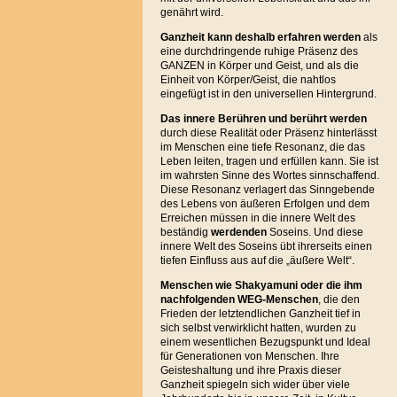
genährt wird.
Ganzheit kann deshalb erfahren werden
als
eine durchdringende ruhige Präsenz des
GANZEN in Körper und Geist, und als die
Einheit von Körper/Geist, die nahtlos
eingefügt ist in den universellen Hintergrund.
Das innere Berühren und berührt
werden
durch diese Realität oder Präsenz hinterlässt
im Menschen eine tiefe Resonanz, die das
Leben leiten, tragen und erfüllen kann. Sie ist
im wahrsten Sinne des Wortes sinnschaffend.
Diese Resonanz verlagert das Sinngebende
des Lebens von äußeren Erfolgen und dem
Erreichen müssen in die innere Welt des
beständig
werdenden
Soseins. Und diese
innere Welt des Soseins übt ihrerseits einen
tiefen Einfluss aus auf die „äußere Welt“.
Menschen wie Shakyamuni oder die ihm
nachfolgenden WEG-Menschen
, die den
Frieden der letztendlichen Ganzheit tief in
sich selbst verwirklicht hatten, wurden zu
einem wesentlichen Bezugspunkt und Ideal
für Generationen von Menschen. Ihre
Geisteshaltung und ihre Praxis dieser
Ganzheit spiegeln sich wider über viele