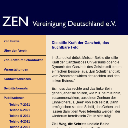
Zen Praxis
Die stille Kraft der Ganzheit, das
fruchtbare Feld
Über den Verein
Im Sandokai drückt Meister Sekito die stille
Zen-Zentrum Schönböken
Kraft der Ganzheit des Universums oder die
Dynamik der Ganzheit des Geistes mit einem
Veranstaltungen
einfachen Beispiel aus. „Ein Schritt hängt ab
vom Zusammenwirken des rechten und des
Kontakt/Adressen
linken Beines.“
Beitrittsformular
Es muss das rechte und das linke Bein
geben, aber sie sollten, wie z.B. beim Kinhin,
zusammenwirken, aus einen Zentrum der
Publikationen
Einheit heraus, „leer“ von sich selbst. Dann
Teisho 7-2021
ermöglichen sie den Schritt, das Gehen und
Teisho 6-2021
lassen damit den Weg lebendig werden, der
Teisho 5-2021
wiederum bereits sein Ziel in sich trägt.
Teisho 4-2021
Ziel, Weg, die Schritte und die Beine
Teisho 3-2021