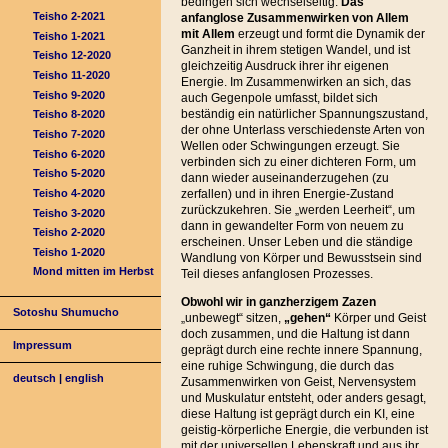
bedingen sich wechselseitig.
Das
Teisho 2-2021
anfanglose Zusammenwirken von Allem
mit Allem
erzeugt und formt die Dynamik der
Teisho 1-2021
Ganzheit in ihrem stetigen Wandel, und ist
Teisho 12-2020
gleichzeitig Ausdruck ihrer ihr eigenen
Teisho 11-2020
Energie. Im Zusammenwirken an sich, das
Teisho 9-2020
auch Gegenpole umfasst, bildet sich
beständig ein natürlicher Spannungszustand,
Teisho 8-2020
der ohne Unterlass verschiedenste Arten von
Teisho 7-2020
Wellen oder Schwingungen erzeugt. Sie
Teisho 6-2020
verbinden sich zu einer dichteren Form, um
Teisho 5-2020
dann wieder auseinanderzugehen (zu
Teisho 4-2020
zerfallen) und in ihren Energie-Zustand
zurückzukehren. Sie „werden Leerheit“, um
Teisho 3-2020
dann in gewandelter Form von neuem zu
Teisho 2-2020
erscheinen. Unser Leben und die ständige
Teisho 1-2020
Wandlung von Körper und Bewusstsein sind
Mond mitten im Herbst
Teil dieses anfanglosen Prozesses.
Obwohl wir in ganzherzigem Zazen
Sotoshu Shumucho
„unbewegt“ sitzen,
„gehen“
Körper und Geist
doch zusammen, und die Haltung ist dann
Impressum
geprägt durch eine rechte innere Spannung,
eine ruhige Schwingung, die durch das
deutsch
|
english
Zusammenwirken von Geist, Nervensystem
und Muskulatur entsteht, oder anders gesagt,
diese Haltung ist geprägt durch ein KI, eine
geistig-körperliche Energie, die verbunden ist
mit der universellen Lebenskraft und aus ihr