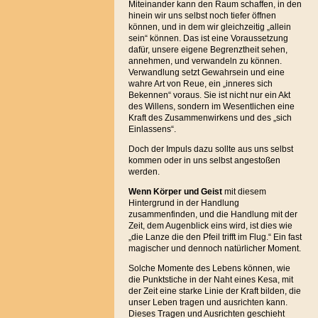
Miteinander kann den Raum schaffen, in den
hinein wir uns selbst noch tiefer öffnen
können, und in dem wir gleichzeitig „allein
sein“ können. Das ist eine Voraussetzung
dafür, unsere eigene Begrenztheit sehen,
annehmen, und verwandeln zu können.
Verwandlung setzt Gewahrsein und eine
wahre Art von Reue, ein „inneres sich
Bekennen“ voraus. Sie ist nicht nur ein Akt
des Willens, sondern im Wesentlichen eine
Kraft des Zusammenwirkens und des „sich
Einlassens“.
Doch der Impuls dazu sollte aus uns selbst
kommen oder in uns selbst angestoßen
werden.
Wenn Körper und Geist
mit diesem
Hintergrund in der Handlung
zusammenfinden, und die Handlung mit der
Zeit, dem Augenblick eins wird, ist dies wie
„die Lanze die den Pfeil trifft im Flug.“ Ein fast
magischer und dennoch natürlicher Moment.
Solche Momente des Lebens können, wie
die Punktstiche in der Naht eines Kesa, mit
der Zeit eine starke Linie der Kraft bilden, die
unser Leben tragen und ausrichten kann.
Dieses Tragen und Ausrichten geschieht