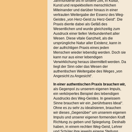
Jahrhunderte bis in unsere Zeit, in Kultur,
Kunst und respektvollem menschlichen
Miteinander und darüber hinaus in einer
vertrauten Weitergabe der Essenz des Weg-
Geistes „von Herz-Geist zu Herz-Geist“. Die
Praxis diente dabei als Gefäß des
Wesentlichen und wurde gleichzeitig zum
Ausdruck einer tiefen Verbundenheit aller
Wesen. Diese vitale Ganzheit, als die
ursprüngliche Natur aller Existenz, kann in
der aufrichtigen Praxis eines jeden
Menschen wieder lebendig werden. Doch sie
kann nur aus einer lebendigen
Verwirklichung heraus übermittelt werden. Da
liegt der Sinn oder das Wesen der
authentischen Weitergabe des Weges „von
Angesicht zu Angesicht“.
In einer authentischen Praxis brauchen
wir,
als Gegenpol zu unserem eigenen Impuls,
ein verkörpertes Beispiel des lebendigen
Ausdrucks des Weg-Geistes. In gewissem
Sinne brauchen wir ein „berührbares Ideal“.
Ohne es zu sehr zu idealisieren, brauchen
wir dieses „Gegenüber“ um unserem eigenen
Impuls und unserer eigenen formenden Kraft
Richtung zu geben und Spiegelung. Deshalb
haben, in einem rechten Weg-Geist, Lehrer
und Schüler ihre jeweils eigene Stellung,