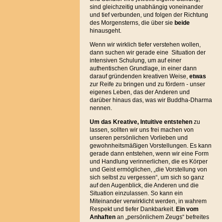
sind gleichzeitig unabhängig voneinander
und tief verbunden, und folgen der Richtung
des Morgensterns, die über sie
beide
hinausgeht.
Wenn wir wirklich tiefer verstehen wollen,
dann suchen wir gerade eine Situation der
intensiven Schulung, um auf einer
authentischen Grundlage, in einer dann
darauf gründenden kreativen Weise,
etwas
zur Reife zu bringen und zu fördern - unser
eigenes Leben, das der Anderen und
darüber hinaus das, was wir Buddha-Dharma
nennen.
Um das Kreative, Intuitive entstehen
zu
lassen, sollten wir uns frei machen von
unseren persönlichen Vorlieben und
gewohnheitsmäßigen Vorstellungen. Es kann
gerade dann entstehen, wenn wir eine Form
und Handlung verinnerlichen, die es Körper
und Geist ermöglichen, „die Vorstellung von
sich selbst zu vergessen“, um sich so ganz
auf den Augenblick, die Anderen und die
Situation einzulassen. So kann ein
Miteinander verwirklicht werden, in wahrem
Respekt und tiefer Dankbarkeit.
Ein vom
Anhaften
an „persönlichem Zeugs“ befreites