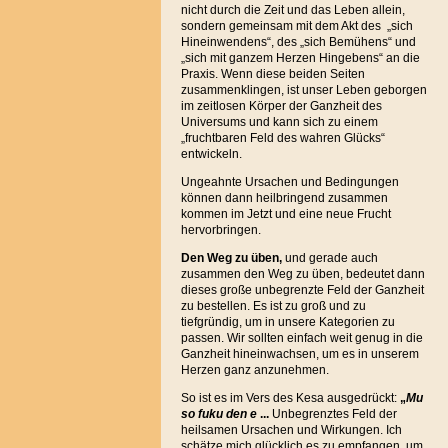
nicht durch die Zeit und das Leben allein,
sondern gemeinsam mit dem Akt des „sich
Hineinwendens“, des „sich Bemühens“ und
„sich mit ganzem Herzen Hingebens“ an die
Praxis. Wenn diese beiden Seiten
zusammenklingen, ist unser Leben geborgen
im zeitlosen Körper der Ganzheit des
Universums und kann sich zu einem
„fruchtbaren Feld des wahren Glücks“
entwickeln.
Ungeahnte Ursachen und Bedingungen
können dann heilbringend zusammen
kommen im Jetzt und eine neue Frucht
hervorbringen.
Den Weg zu üben,
und gerade auch
zusammen den Weg zu üben, bedeutet dann
dieses große unbegrenzte Feld der Ganzheit
zu bestellen. Es ist zu groß und zu
tiefgründig, um in unsere Kategorien zu
passen. Wir sollten einfach weit genug in die
Ganzheit hineinwachsen, um es in unserem
Herzen ganz anzunehmen.
So ist es im Vers des Kesa ausgedrückt:
„
Mu
so fuku den e
...
Unbegrenztes Feld der
heilsamen Ursachen und Wirkungen. Ich
schätze mich glücklich es zu empfangen, um