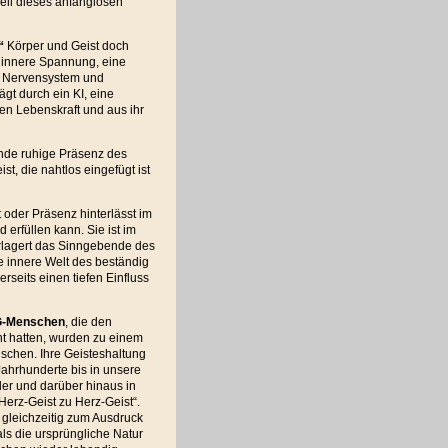
eil dieses anfanglosen
“
Körper und Geist doch
 innere Spannung, eine
, Nervensystem und
ägt durch ein KI, eine
len Lebenskraft und aus ihr
nde ruhige Präsenz des
t, die nahtlos eingefügt ist
 oder Präsenz hinterlässt im
erfüllen kann. Sie ist im
rlagert das Sinngebende des
 innere Welt des beständig
rseits einen tiefen Einfluss
EG-Menschen
, die den
icht hatten, wurden zu einem
schen. Ihre Geisteshaltung
Jahrhunderte bis in unsere
der und darüber hinaus in
erz-Geist zu Herz-Geist“.
 gleichzeitig zum Ausdruck
als die ursprüngliche Natur