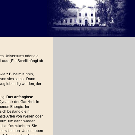
 des Universums oder die
aus. „Ein Schritt hängt ab
wie z.B. beim Kinhin,
von sich selbst. Dann
Weg lebendig werden, der
tig.
Das anfanglose
Dynamik der Ganzheit in
igenen Energie. Im
sich beständig ein
ste Arten von Wellen oder
 Form, um dann wieder
nd zurückzukehren. Sie
u erscheinen. Unser Leben