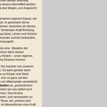
nschen wieder lebendig
 heraus übermittelt werden.
be des Weges „von Angesicht
unserem eigenen Impuls, ein
tes. In gewissem Sinne
isieren, brauchen wir dieses
 formenden Kraft Richtung
g-Geist, Lehrer und Schüler
einander und tief verbunden,
inausgeht.
ade eine Situation der
 einer dann darauf
u fördern - unser eigenes
ddha-Dharma nennen.
ns frei machen von unseren
n. Es kann gerade dann
ie es Körper und Geist
m sich so ganz auf den
 ein Miteinander verwirklicht
nhaften
an „persönlichem
inein wir uns selbst noch
önnen. Das ist eine
ehmen, und verwandeln zu
Reue, ein „inneres sich
n im Wesentlichen eine Kraft