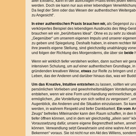
aller Existenz, kann in der aufrichtigen Praxis eines jeden Me
werden. Doch sie kann nur aus einer lebendigen Verwirklichung
Da liegt der Sinn oder das Wesen der authentischen Weiterga
zu Angesicht“.
In einer authentischen Praxis brauchen
wir,
als Gegenpol zu 
verkörpertes Beispiel des lebendigen Ausdrucks des Weg-Geis
brauchen wir ein „berührbares Ideal“. Ohne es zu sehr zu ideal
„Gegenüber“ um unserem eigenen Impuls und unserer eigenen
zu geben und Spiegelung. Deshalb haben, in einem rechten We
ihre jeweils eigene Stellung, sind gleichzeitig unabhängig von
und folgen der Richtung des Morgensterns, die über sie
beide
h
Wenn wir wirklich tiefer verstehen wollen, dann suchen wir ger
intensiven Schulung, um auf einer authentischen Grundlage, in
gründenden kreativen Weise,
etwas
zur Reife zu bringen und z
Leben, das der Anderen und darüber hinaus das, was wir Bu
Um das Kreative, Intuitive entstehen
zu lassen, sollten wir u
persönlichen Vorlieben und gewohnheitsmäßigen Vorstellunge
entstehen, wenn wir eine Form und Handlung verinnerlichen, d
ermöglichen, „die Vorstellung von sich selbst zu vergessen“, u
Augenblick, die Anderen und die Situation einzulassen. So kann
werden, in wahrem Respekt und tiefer Dankbarkeit.
Ein vom A
Zeugs“ befreites Miteinander kann den Raum schaffen, in den h
tiefer öffnen können, und in dem wir gleichzeitig „allein sein“ k
Voraussetzung dafür, unsere eigene Begrenztheit sehen, ann
können. Verwandlung setzt Gewahrsein und eine wahre Art von 
Bekennen“ voraus. Sie ist nicht nur ein Akt des Willens, sonder