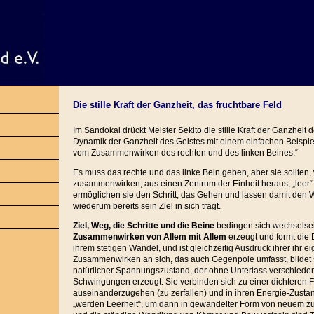
Die stille Kraft der Ganzheit, das fruchtbare Feld
Im Sandokai drückt Meister Sekito die stille Kraft der Ganzheit
Dynamik der Ganzheit des Geistes mit einem einfachen Beispiel 
vom Zusammenwirken des rechten und des linken Beines.“
Es muss das rechte und das linke Bein geben, aber sie sollten, 
zusammenwirken, aus einen Zentrum der Einheit heraus, „leer“ 
ermöglichen sie den Schritt, das Gehen und lassen damit den 
wiederum bereits sein Ziel in sich trägt.
Ziel, Weg, die Schritte und die Beine
bedingen sich wechselsei
Zusammenwirken von Allem mit Allem
erzeugt und formt die 
ihrem stetigen Wandel, und ist gleichzeitig Ausdruck ihrer ihr e
Zusammenwirken an sich, das auch Gegenpole umfasst, bildet 
natürlicher Spannungszustand, der ohne Unterlass verschieden
Schwingungen erzeugt. Sie verbinden sich zu einer dichteren
auseinanderzugehen (zu zerfallen) und in ihren Energie-Zusta
„werden Leerheit“, um dann in gewandelter Form von neuem z