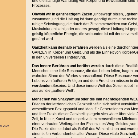
und die ständige Wandlung von Körper und Bewusstsein sind T
Prozesses.
Obwohl wir in ganzherzigem Zazen
„unbewegt“ sitzen,
„gehen
zusammen, und die Haltung ist dann geprägt durch eine rechte
ruhige Schwingung, die durch das Zusammenwirken von Geist
Muskulatur entsteht, oder anders gesagt, diese Haltung ist gepr
geistig-körperliche Energie, die verbunden ist mit der universel
genährt wird.
Ganzheit kann deshalb erfahren werden
als eine durchdringe
GANZEN in Körper und Geist, und als die Einheit von Körper/Geis
in den universellen Hintergrund.
Das innere Berühren und berührt
werden
durch diese Realität
Menschen eine tiefe Resonanz, die das Leben leiten, tragen und 
wahrsten Sinne des Wortes sinnschaffend. Diese Resonanz ve
Lebens von äußeren Erfolgen und dem Erreichen müssen in die
werdenden
Soseins. Und diese innere Welt des Soseins übt ihre
aus auf die „äußere Welt“.
Menschen wie Shakyamuni oder die ihm nachfolgenden W
Frieden der letztendlichen Ganzheit tief in sich selbst verwirkl
wesentlichen Bezugspunkt und Ideal für Generationen von Men
und ihre Praxis dieser Ganzheit spiegeln sich wider über viele 
Zeit, in Kultur, Kunst und respektvollem menschlichen Miteinan
einer vertrauten Weitergabe der Essenz des Weg-Geistes „von H
07-2026
Die Praxis diente dabei als Gefäß des Wesentlichen und wurde
einer tiefen Verbundenheit aller Wesen. Diese vitale Ganzheit, 