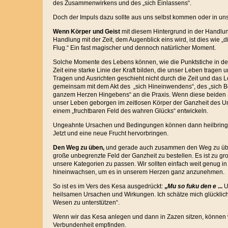
des Zusammenwirkens und des „sich Einlassens“.
Doch der Impuls dazu sollte aus uns selbst kommen oder in un
Wenn Körper und Geist
mit diesem Hintergrund in der Handlu
Handlung mit der Zeit, dem Augenblick eins wird, ist dies wie „die
Flug.“ Ein fast magischer und dennoch natürlicher Moment.
Solche Momente des Lebens können, wie die Punktstiche in der
Zeit eine starke Linie der Kraft bilden, die unser Leben tragen
Tragen und Ausrichten geschieht nicht durch die Zeit und das L
gemeinsam mit dem Akt des „sich Hineinwendens“, des „sich B
ganzem Herzen Hingebens“ an die Praxis. Wenn diese beiden 
unser Leben geborgen im zeitlosen Körper der Ganzheit des U
einem „fruchtbaren Feld des wahren Glücks“ entwickeln.
Ungeahnte Ursachen und Bedingungen können dann heilbri
Jetzt und eine neue Frucht hervorbringen.
Den Weg zu üben,
und gerade auch zusammen den Weg zu übe
große unbegrenzte Feld der Ganzheit zu bestellen. Es ist zu gro
unsere Kategorien zu passen. Wir sollten einfach weit genug in
hineinwachsen, um es in unserem Herzen ganz anzunehmen.
So ist es im Vers des Kesa ausgedrückt:
„
Mu so fuku den e
...
U
heilsamen Ursachen und Wirkungen. Ich schätze mich glücklic
Wesen zu unterstützen“.
Wenn wir das Kesa anlegen und dann in Zazen sitzen, können 
Verbundenheit empfinden.