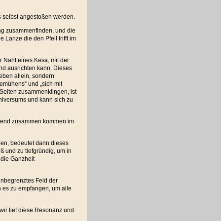
s selbst angestoßen werden.
ng zusammenfinden, und die
 Lanze die den Pfeil trifft im
 Naht eines Kesa, mit der
 und ausrichten kann. Dieses
eben allein, sondern
emühens“ und „sich mit
Seiten zusammenklingen, ist
niversums und kann sich zu
ngend zusammen kommen im
n, bedeutet dann dieses
ß und zu tiefgründig, um in
 die Ganzheit
nbegrenztes Feld der
h es zu empfangen, um alle
wir tief diese Resonanz und