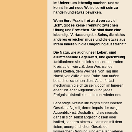
im Universum lebendig machen, und so
könnt Ihr auf neue Weise bereit sein zu
handeln und etwas bewirken.
Wenn Eure Praxis frei wird von zu viel
„Ich“, gibt es keine Trennung zwischen
Übung und Erwachen. Sie sind dann eine
lebendige Verfassung des Seins, die nichts
anderes erreichen muss und die etwas aus
ihrem Inneren in die Umgebung ausstrahlt.“
Die Natur, wie auch unser Leben, sind
allumfassende Gegenwart, und gleichzeitig
funktionieren sie in sich selbst erneuernden
Kreisläufen wie z.B. dem Wechsel der
Jahreszeiten, dem Wechsel von Tag und
Nacht, von Aktivität und Ruhe. Von außen
betrachtet scheinen diese Abläufe fast
mechanisch gleich zu sein, doch im Inneren
erlebt, ist jeder Augenblick und jedes
Ereignis existentiell und immer wieder neu.
Lebendige Kreisläufe
folgen einer inneren
Gesetzmäßigkeit, deren Impuls der ewige
Augenblick ist. Deshalb sind sie niemals
ganz in sich selbst abgeschlossen oder
isoliert, sondern atmen zusammen mit dem
tiefen, unergründlichen Gesetz der
kosmischen Ordnung, und erhalten vielerlei