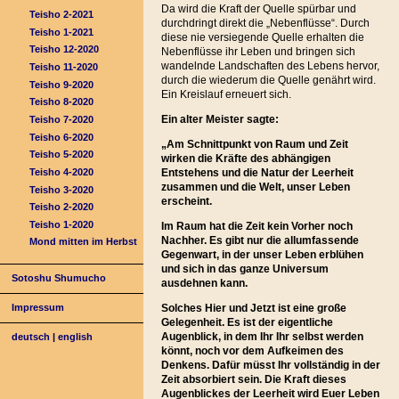
Da wird die Kraft der Quelle spürbar und
Teisho 2-2021
durchdringt direkt die „Nebenflüsse“. Durch
Teisho 1-2021
diese nie versiegende Quelle erhalten die
Teisho 12-2020
Nebenflüsse ihr Leben und bringen sich
wandelnde Landschaften des Lebens hervor,
Teisho 11-2020
durch die wiederum die Quelle genährt wird.
Teisho 9-2020
Ein Kreislauf erneuert sich.
Teisho 8-2020
Ein alter Meister sagte:
Teisho 7-2020
Teisho 6-2020
„
Am Schnittpunkt von Raum und Zeit
Teisho 5-2020
wirken die Kräfte des abhängigen
Teisho 4-2020
Entstehens und die Natur der Leerheit
zusammen und die Welt, unser Leben
Teisho 3-2020
erscheint.
Teisho 2-2020
Teisho 1-2020
Im Raum hat die Zeit kein Vorher noch
Nachher. Es gibt nur die allumfassende
Mond mitten im Herbst
Gegenwart, in der unser Leben erblühen
und sich in das ganze Universum
Sotoshu Shumucho
ausdehnen kann.
Solches Hier und Jetzt ist eine große
Impressum
Gelegenheit. Es ist der eigentliche
Augenblick, in dem Ihr Ihr selbst werden
deutsch
|
english
könnt, noch vor dem Aufkeimen des
Denkens. Dafür müsst Ihr vollständig in der
Zeit absorbiert sein. Die Kraft dieses
Augenblickes der Leerheit wird Euer Leben