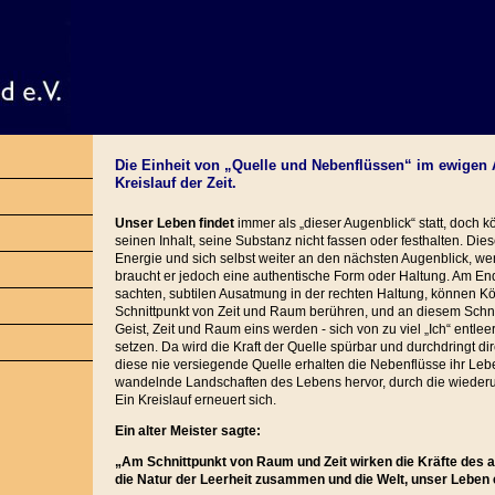
Die Einheit von „Quelle und Nebenflüssen“ im ewigen
Kreislauf der Zeit.
Unser Leben findet
immer als „dieser Augenblick“ statt, doch k
seinen Inhalt, seine Substanz nicht fassen oder festhalten. Dies
Energie und sich selbst weiter an den nächsten Augenblick, we
braucht er jedoch eine authentische Form oder Haltung. Am En
sachten, subtilen Ausatmung in der rechten Haltung, können K
Schnittpunkt von Zeit und Raum berühren, und an diesem Schn
Geist, Zeit und Raum eins werden - sich von zu viel „Ich“ entl
setzen. Da wird die Kraft der Quelle spürbar und durchdringt di
diese nie versiegende Quelle erhalten die Nebenflüsse ihr Leb
wandelnde Landschaften des Lebens hervor, durch die wiederu
Ein Kreislauf erneuert sich.
Ein alter Meister sagte:
„
Am Schnittpunkt von Raum und Zeit wirken die Kräfte des
die Natur der Leerheit zusammen und die Welt, unser Leben 