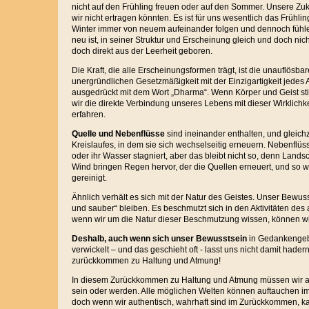
nicht auf den Frühling freuen oder auf den Sommer. Unsere Zuk
wir nicht ertragen könnten. Es ist für uns wesentlich das Frühl
Winter immer von neuem aufeinander folgen und dennoch fühlen
neu ist, in seiner Struktur und Erscheinung gleich und doch nich
doch direkt aus der Leerheit geboren.
Die Kraft, die alle Erscheinungsformen trägt, ist die unauflösb
unergründlichen Gesetzmäßigkeit mit der Einzigartigkeit jedes 
ausgedrückt mit dem Wort „Dharma“. Wenn Körper und Geist sti
wir die direkte Verbindung unseres Lebens mit dieser Wirklich
erfahren.
Quelle und Nebenflüsse
sind ineinander enthalten, und gleichz
Kreislaufes, in dem sie sich wechselseitig erneuern. Nebenfl
oder ihr Wasser stagniert, aber das bleibt nicht so, denn Land
Wind bringen Regen hervor, der die Quellen erneuert, und so
gereinigt.
Ähnlich verhält es sich mit der Natur des Geistes. Unser Bewus
und sauber“ bleiben. Es beschmutzt sich in den Aktivitäten des 
wenn wir um die Natur dieser Beschmutzung wissen, können w
Deshalb, auch wenn sich unser Bewusstsein
in Gedankengeb
verwickelt – und das geschieht oft - lasst uns nicht damit hader
zurückkommen zu Haltung und Atmung!
In diesem Zurückkommen zu Haltung und Atmung müssen wir au
sein oder werden. Alle möglichen Welten können auftauchen 
doch wenn wir authentisch, wahrhaft sind im Zurückkommen, ka