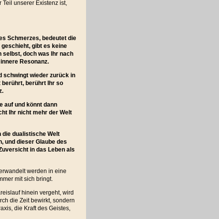
eil unserer Existenz ist,
des Schmerzes, bedeutet die
geschieht, gibt es keine
h selbst, doch was Ihr nach
 innere Resonanz.
d schwingt wieder zurück in
 berührt, berührt Ihr so
z.
te auf und könnt dann
cht Ihr nicht mehr der Welt
 die dualistische Welt
n, und dieser Glaube des
Zuversicht in das Leben als
rwandelt werden in eine
er mit sich bringt.
islauf hinein vergeht, wird
rch die Zeit bewirkt, sondern
xis, die Kraft des Geistes,