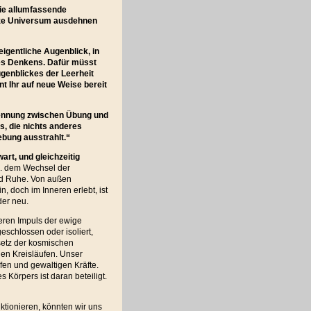
die allumfassende
anze Universum ausdehnen
eigentliche Augenblick, in
des Denkens. Dafür müsst
Augenblickes der Leerheit
 Ihr auf neue Weise bereit
 Trennung zwischen Übung und
s, die nichts anderes
ebung ausstrahlt.“
rt, und gleichzeitig
.B. dem Wechsel der
nd Ruhe. Von außen
, doch im Inneren erlebt, ist
der neu.
eren Impuls der ewige
eschlossen oder isoliert,
etz der kosmischen
gen Kreisläufen. Unser
fen und gewaltigen Kräfte.
s Körpers ist daran beteiligt.
ktionieren, könnten wir uns