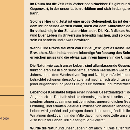
Im Raum hat die Zeit kein Vorher noch Nachher. Es gibt nur 
Gegenwart, in der unser Leben erblühen und sich in das g
kann.
Solches Hier und Jetzt ist eine große Gelegenheit. Es ist der 
dem Ihr Ihr selbst werden könnt, noch vor dem Aufkeimen 
Ihr vollständig in der Zeit absorbiert sein. Die Kraft dieses 
wird Euer Leben im Universum lebendig machen, und so könnt
sein zu handeln und etwas bewirken.
Wenn Eure Praxis frei wird von zu viel „Ich“, gibt es keine
Erwachen. Sie sind dann eine lebendige Verfassung des Sein
erreichen muss und die etwas aus ihrem Inneren in die Umg
Die Natur, wie auch unser Leben, sind allumfassende Gegenwa
funktionieren sie in sich selbst erneuernden Kreisläufen wie z
Jahreszeiten, dem Wechsel von Tag und Nacht, von Aktivität u
betrachtet scheinen diese Abläufe fast mechanisch gleich zu sein
jeder Augenblick und jedes Ereignis existentiell und immer wie
Lebendige Kreisläufe
folgen einer inneren Gesetzmäßigkeit, d
Augenblick ist. Deshalb sind sie niemals ganz in sich selbst abg
sondern atmen zusammen mit dem tiefen, unergründlichen Ges
Ordnung, und erhalten vielerlei Einflüsse von anderen lebendi
Leben wird genährt und getragen durch diese unergründlich tie
Wir atmen direkt darin, in der Mitte davon, und jede Zelle unsere
07-2026
Also ist unser Leben Teil dieser großen Aktivität.
Würde die Natur
und unser Leben nicht auch in Kreisläufen fun