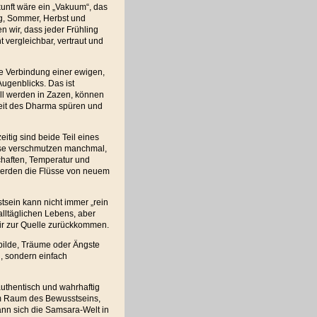
unft wäre ein „Vakuum“, das
ing, Sommer, Herbst und
 wir, dass jeder Frühling
t vergleichbar, vertraut und
are Verbindung einer ewigen,
Augenblicks. Das ist
ll werden in Zazen, können
keit des Dharma spüren und
eitig sind beide Teil eines
üsse verschmutzen manchmal,
schaften, Temperatur und
 werden die Flüsse von neuem
stsein kann nicht immer „rein
alltäglichen Lebens, aber
ir zur Quelle zurückkommen.
ilde, Träume oder Ängste
n, sondern einfach
thentisch und wahrhaftig
im Raum des Bewusstseins,
nn sich die Samsara-Welt in