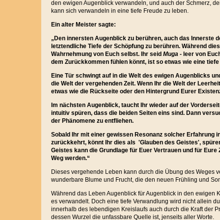
den ewigen Augenblick verwandeln, und auch der Schmerz, der T
kann sich verwandeln in eine tiefe Freude zu leben.
Ein alter Meister sagte:
„
Den innersten Augenblick zu berühren, auch das Innerste 
letztendliche Tiefe der Schöpfung zu berühren. Während dies 
Wahrnehmung von Euch selbst. Ihr seid
Muga
- leer von Euc
dem Zurückkommen fühlen könnt, ist so etwas wie eine tiefe
Eine Tür schwingt auf in die Welt des ewigen Augenblicks un
die Welt der vergehenden Zeit. Wenn Ihr die Welt der Leerheit
etwas wie die Rückseite oder den Hintergrund Eurer Existen
Im nächsten Augenblick, taucht Ihr wieder auf der Vordersei
intuitiv spüren, dass die beiden Seiten eins sind. Dann versu
der Phänomene zu entfliehen.
Sobald Ihr mit einer gewissen Resonanz solcher Erfahrung in
zurückkehrt, könnt Ihr dies als 'Glauben des Geistes', spüre
Geistes kann die Grundlage für Euer Vertrauen und für Eure 
Weg werden.“
Dieses vergehende Leben kann durch die Übung des Weges ve
wunderbare Blume und Frucht, die den neuen Frühling und Somm
Während das Leben Augenblick für Augenblick in den ewigen Kre
es verwandelt. Doch eine tiefe Verwandlung wird nicht allein du
innerhalb des lebendigen Kreislaufs auch durch die Kraft der Pra
dessen Wurzel die unfassbare Quelle ist, jenseits aller Worte.