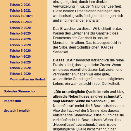
einzigartig sind, durch ihre direkte
Teisho 2-2021
Verwurzelung in Ku, der Natur der Leerheit.
Teisho 1-2021
Diese beiden Dimensionen bedingen sich
wechselseitig vollständig, durchdringen sich
Teisho 12-2020
und sind ineinander enthalten.
Teisho 11-2020
Teisho 9-2020
Das Erwachen zu dieser Wirklichkeit ist das
Wesen des Erwachens zur Ganzheit, des
Teisho 8-2020
Erwachens der Ganzheit in uns, im
Teisho 7-2020
Menschen, in allem. Das ist ausgedrückt in
Teisho 6-2020
der Silbe, dem Schriftzeichen, KAI des
Teisho 5-2020
Sandokai.
Teisho 4-2020
Dieses „KAI“
bedeutet letztendlich die reine
Teisho 3-2020
Praxis selbst, das eigentliche Zazen. Wenn
Teisho 2-2020
wir dieses eigentliche Zazen kultivieren und
Teisho 1-2020
verinnerlichen, haben wir eine gute,
wesentliche Grundlage für unser alltägliches
Mond mitten im Herbst
Leben, ein wahres Licht in der Dunkelheit.
Sotoshu Shumucho
„Die ursprüngliche Quelle ist rein und klar,
allein die Nebenflüsse sind verschmutzt“,
sagt Meister Sekito im Sandokai.
„Die
Impressum
Nebenflüsse“ meint die 6 Bewusstseinsarten.
Also die Tätigkeit der 5 Sinne, das daraus
deutsch
|
english
entstehende Sinnesbewusstsein und das sie
verknüpfende Ich-Bewusstsein. Wenn diese
„Nebenflüsse“ „verschmutzt“ sind, ist die
ursprüngliche Quelle nicht mehr fühlbar.