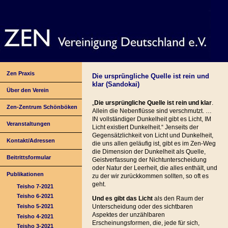
Zen Praxis
Die ursprüngliche Quelle ist rein und
klar (Sandokai)
Über den Verein
„
Die ursprüngliche Quelle ist rein und klar
.
Zen-Zentrum Schönböken
Allein die Nebenflüsse sind verschmutzt. …
IN vollständiger Dunkelheit gibt es Licht, IM
Veranstaltungen
Licht existiert Dunkelheit.“ Jenseits der
Gegensätzlichkeit von Licht und Dunkelheit,
Kontakt/Adressen
die uns allen geläufig ist, gibt es im Zen-Weg
die Dimension der Dunkelheit als Quelle,
Beitrittsformular
Geistverfassung der Nichtunterscheidung
oder Natur der Leerheit, die alles enthält, und
Publikationen
zu der wir zurückkommen sollten, so oft es
geht.
Teisho 7-2021
Teisho 6-2021
Und es gibt das Licht
als den Raum der
Teisho 5-2021
Unterscheidung oder des sichtbaren
Aspektes der unzählbaren
Teisho 4-2021
Erscheinungsformen, die, jede für sich,
Teisho 3-2021