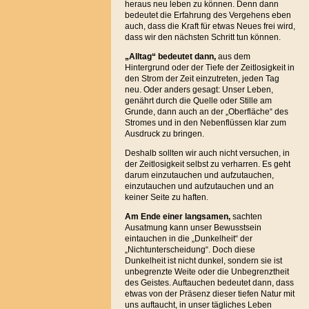
heraus neu leben zu können. Denn dann
bedeutet die Erfahrung des Vergehens eben
auch, dass die Kraft für etwas Neues frei wird,
dass wir den nächsten Schritt tun können.
„Alltag“ bedeutet dann,
aus dem
Hintergrund oder der Tiefe der Zeitlosigkeit in
den Strom der Zeit einzutreten, jeden Tag
neu. Oder anders gesagt: Unser Leben,
genährt durch die Quelle oder Stille am
Grunde, dann auch an der „Oberfläche“ des
Stromes und in den Nebenflüssen klar zum
Ausdruck zu bringen.
Deshalb sollten wir auch nicht versuchen, in
der Zeitlosigkeit selbst zu verharren. Es geht
darum einzutauchen und aufzutauchen,
einzutauchen und aufzutauchen und an
keiner Seite zu haften.
Am Ende einer langsamen,
sachten
Ausatmung kann unser Bewusstsein
eintauchen in die „Dunkelheit“ der
„Nichtunterscheidung“. Doch diese
Dunkelheit ist nicht dunkel, sondern sie ist
unbegrenzte Weite oder die Unbegrenztheit
des Geistes. Auftauchen bedeutet dann, dass
etwas von der Präsenz dieser tiefen Natur mit
uns auftaucht, in unser tägliches Leben