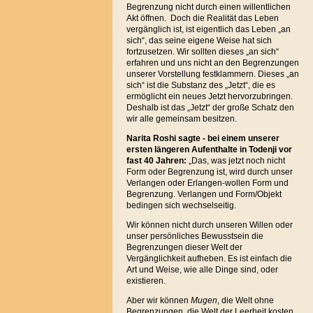
Begrenzung nicht durch einen willentlichen
Akt öffnen. Doch die Realität das Leben
vergänglich ist, ist eigentlich das Leben „an
sich“, das seine eigene Weise hat sich
fortzusetzen. Wir sollten dieses „an sich“
erfahren und uns nicht an den Begrenzungen
unserer Vorstellung festklammern. Dieses „an
sich“ ist die Substanz des „Jetzt“, die es
ermöglicht ein neues Jetzt hervorzubringen.
Deshalb ist das „Jetzt“ der große Schatz den
wir alle gemeinsam besitzen.
Narita Roshi sagte - bei einem unserer
ersten längeren Aufenthalte in Todenji vor
fast 40 Jahren:
„Das, was jetzt noch nicht
Form oder Begrenzung ist, wird durch unser
Verlangen oder Erlangen-wollen Form und
Begrenzung. Verlangen und Form/Objekt
bedingen sich wechselseitig.
Wir können nicht durch unseren Willen oder
unser persönliches Bewusstsein die
Begrenzungen dieser Welt der
Vergänglichkeit aufheben. Es ist einfach die
Art und Weise, wie alle Dinge sind, oder
existieren.
Aber wir können
Mugen
, die Welt ohne
Begrenzungen, die Welt der Leerheit kosten,