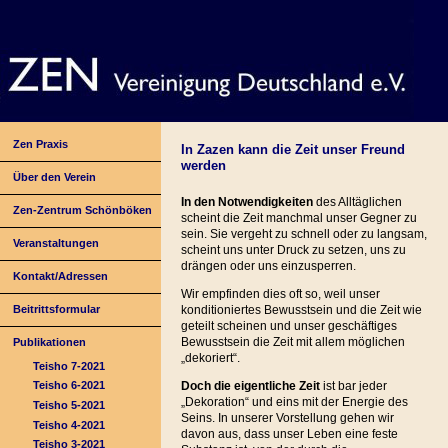
Zen Praxis
In Zazen kann die Zeit unser Freund
werden
Über den Verein
In den Notwendigkeiten
des Alltäglichen
Zen-Zentrum Schönböken
scheint die Zeit manchmal unser Gegner zu
sein. Sie vergeht zu schnell oder zu langsam,
Veranstaltungen
scheint uns unter Druck zu setzen, uns zu
drängen oder uns einzusperren.
Kontakt/Adressen
Wir empfinden dies oft so, weil unser
Beitrittsformular
konditioniertes Bewusstsein und die Zeit wie
geteilt scheinen und unser geschäftiges
Bewusstsein die Zeit mit allem möglichen
Publikationen
„dekoriert“.
Teisho 7-2021
Doch die eigentliche Zeit
ist bar jeder
Teisho 6-2021
„Dekoration“ und eins mit der Energie des
Teisho 5-2021
Seins. In unserer Vorstellung gehen wir
Teisho 4-2021
davon aus, dass unser Leben eine feste
Teisho 3-2021