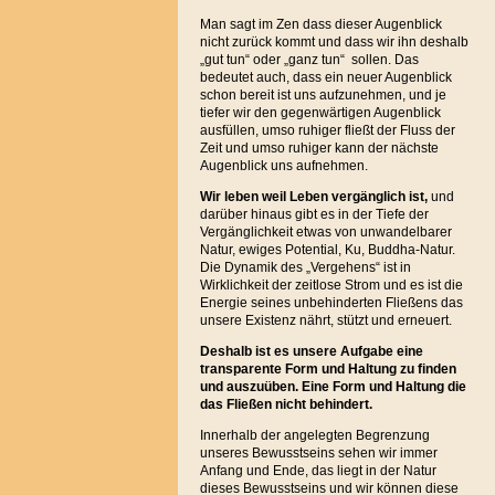
Man sagt im Zen dass dieser Augenblick
nicht zurück kommt und dass wir ihn deshalb
„gut tun“ oder „ganz tun“ sollen. Das
bedeutet auch, dass ein neuer Augenblick
schon bereit ist uns aufzunehmen, und je
tiefer wir den gegenwärtigen Augenblick
ausfüllen, umso ruhiger fließt der Fluss der
Zeit und umso ruhiger kann der nächste
Augenblick uns aufnehmen.
Wir leben
weil Leben vergänglich ist,
und
darüber hinaus gibt es in der Tiefe der
Vergänglichkeit etwas von unwandelbarer
Natur, ewiges Potential, Ku, Buddha-Natur.
Die Dynamik des „Vergehens“ ist in
Wirklichkeit der zeitlose Strom und es ist die
Energie seines unbehinderten Fließens das
unsere Existenz nährt, stützt und erneuert.
Deshalb ist es unsere Aufgabe eine
transparente Form und Haltung zu finden
und auszuüben. Eine Form und Haltung die
das Fließen nicht behindert.
Innerhalb der angelegten Begrenzung
unseres Bewusstseins sehen wir immer
Anfang und Ende, das liegt in der Natur
dieses Bewusstseins und wir können diese