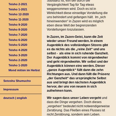
Substanz ist, von der durch die
Teisho 2-2021
Vergänglichkeit Tag für Tag etwas
weggenommen wird. Doch es ist in
Teisho 1-2021
Wirklichkeit diese einseitige Vorstellung die
Teisho 12-2020
uns behindert und gefangen hält. Im „sich
Teisho 11-2020
hineinwenden“ in Zazen wird es möglich
Teisho 9-2020
eben diese Welt der begrenzenden
Vorstellungen loszulassen.
Teisho 8-2020
Teisho 7-2020
In Zazen, im Zazen-Geist, kann die Zeit
Teisho 6-2020
wieder unser Freund werden. In einem
Augenblick des vollständigen Sitzens gibt
Teisho 5-2020
es da nichts als die „reine Zeit“ und uns
Teisho 4-2020
selbst - als eine in sich ruhende Ganzheit.
Teisho 3-2020
Der Augenblick kommt von nirgendwoher
Teisho 2-2020
und geht nirgendwohin. Wir selbst und der
Teisho 1-2020
Augenblick können eins werden. Dieser
„ganze Augenblick“ füllt dann die zehn
Mond mitten im Herbst
Richtungen aus. Und dann füllt die Präsenz
„der Ganzheit“ das ursprüngliche Selbst
Sotoshu Shumucho
aus und bringt den nächsten Augenblick
hervor, der uns von neuem in sich
Impressum
aufnehmen kann.
Wir sagen dass unser Leben vergeht
und
deutsch
|
english
dass die Dinge vergehen. Doch dieses
„vergehen“ bedeutet nicht notwendigerweise
Zerstörung. Das Fließen eines Flusses ist
nicht Zerstörung, sondern sein Leben.