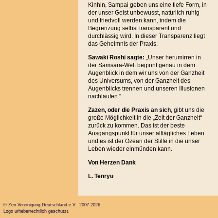
Kinhin, Sampai geben uns eine tiefe Form, in
der unser Geist unbewusst, natürlich ruhig
und friedvoll werden kann, indem die
Begrenzung selbst transparent und
durchlässig wird. In dieser Transparenz liegt
das Geheimnis der Praxis.
Sawaki Roshi sagte:
„Unser herumirren in
der Samsara-Welt beginnt genau in dem
Augenblick in dem wir uns von der Ganzheit
des Universums, von der Ganzheit des
Augenblicks trennen und unseren Illusionen
nachlaufen.“
Zazen, oder die Praxis an sich
, gibt uns die
große Möglichkeit in die „Zeit der Ganzheit“
zurück zu kommen. Das ist der beste
Ausgangspunkt für unser alltägliches Leben
und es ist der Ozean der Stille in die unser
Leben wieder einmünden kann.
Von Herzen Dank
L. Tenryu
© Zen-Vereinigung Deutschland e.V. 2007-2026
Logo urheberrechtlich geschützt.