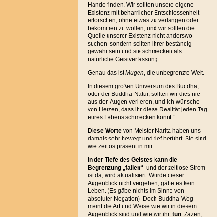
Hände finden. Wir sollten unsere eigene
Existenz mit beharrlicher Entschlossenheit
erforschen, ohne etwas zu verlangen oder
bekommen zu wollen, und wir sollten die
Quelle unserer Existenz nicht anderswo
suchen, sondern sollten ihrer beständig
gewahr sein und sie schmecken als
natürliche Geistverfassung.
Genau das ist
Mugen
, die unbegrenzte Welt.
In diesem großen Universum des Buddha,
oder der Buddha-Natur, sollten wir dies nie
aus den Augen verlieren, und ich wünsche
von Herzen, dass ihr diese Realität jeden Tag
eures Lebens schmecken könnt.“
Diese Worte
von Meister Narita haben uns
damals sehr bewegt und tief berührt. Sie sind
wie zeitlos präsent in mir.
In der Tiefe des Geistes kann die
Begrenzung „fallen“
und der zeitlose Strom
ist da, wird aktualisiert. Würde dieser
Augenblick nicht vergehen, gäbe es kein
Leben. (Es gäbe nichts im Sinne von
absoluter Negation) Doch Buddha-Weg
meint die Art und Weise wie wir in diesem
Augenblick sind und wie wir ihn
tun
. Zazen,