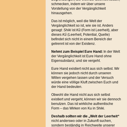
schmecken, indem wir über unsere
Vorstellung von der Vergänglichkeit
hinausgehen.
Das ist möglich, weil die Welt der
Vergänglichkeit so ist, wie sie ist. Anders
gesagt:
Shiki
ist
Kû
(Form ist Leerheit), aber
dieses
Kû
(Leerheit, Potential, Quelle)
befindet sich nicht in einem Bereich der
getrennt ist von der Existenz.
Nehmt zum Beispiel Eure Hand:
In der Welt
der Vergänglichkeit ist Eure Hand ohne
Eigensubstanz, und sie vergeht.
Eure Hand existiert nicht aus sich selbst. Wir
können sie jedoch nicht durch unseren
Willen vergehen lassen und der Versuch
würde eine völlige Kluft zwischen Euch und
der Hand bedeuten.
Obwohl die Hand nicht aus sich selbst
existiert und vergeht, können wir sie dennoch
benutzen. Das ist wirkliche authentische
Form – das Wirken von Ku in Shiki.
Deshalb sollten wir die „Welt der Leerheit“
nicht anderswo oder in Zukunft suchen,
sondern beständig in Reichweite unserer