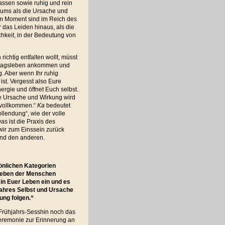
assen sowie ruhig und rein
sums als die Ursache und
em Moment sind im Reich des
 das Leiden hinaus, als die
chkeit, in der Bedeutung von
ichtig entfalten wollt, müsst
Alltagsleben ankommen und
g. Aber wenn Ihr ruhig
 ist. Vergesst also Eure
rgie und öffnet Euch selbst.
se Ursache und Wirkung wird
 „vollkommen.“
Ka
bedeutet
ollendung“, wie der volle
as ist die Praxis des
ir zum Einssein zurück
und den anderen.
önlichen Kategorien
 Leben der Menschen
t in Euer Leben ein und es
wahres Selbst und Ursache
ung folgen.“
Frühjahrs-Sesshin noch das
eremonie zur Erinnerung an