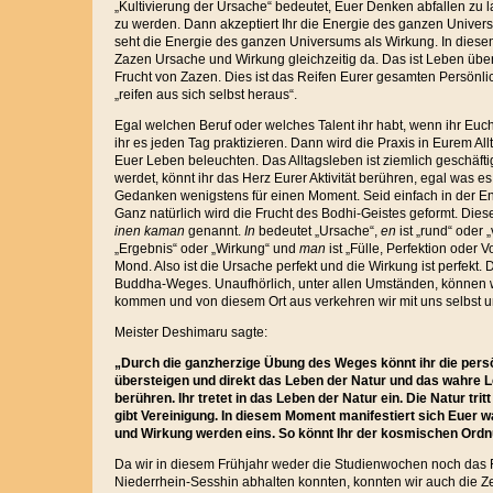
„Kultivierung der Ursache“ bedeutet, Euer Denken abfallen zu l
zu werden. Dann akzeptiert Ihr die Energie des ganzen Univer
seht die Energie des ganzen Universums als Wirkung. In dies
Zazen Ursache und Wirkung gleichzeitig da. Das ist Leben über
Frucht von Zazen. Dies ist das Reifen Eurer gesamten Persönli
„reifen aus sich selbst heraus“.
Egal welchen Beruf oder welches Talent ihr habt, wenn ihr Euch r
ihr es jeden Tag praktizieren. Dann wird die Praxis in Eurem 
Euer Leben beleuchten. Das Alltagsleben ist ziemlich geschäfti
werdet, könnt ihr das Herz Eurer Aktivität berühren, egal was es
Gedanken wenigstens für einen Moment. Seid einfach in der Ene
Ganz natürlich wird die Frucht des Bodhi-Geistes geformt. Die
inen kaman
genannt.
In
bedeutet „Ursache“,
en
ist „rund“ oder
„Ergebnis“ oder „Wirkung“ und
man
ist „Fülle, Perfektion oder V
Mond. Also ist die Ursache perfekt und die Wirkung ist perfekt. D
Buddha-Weges. Unaufhörlich, unter allen Umständen, können w
kommen und von diesem Ort aus verkehren wir mit uns selbst 
Meister Deshimaru sagte:
„Durch die ganzherzige Übung des Weges könnt ihr die pers
übersteigen und direkt das Leben der Natur und das wahre
berühren. Ihr tretet in das Leben der Natur ein. Die Natur trit
gibt Vereinigung. In diesem Moment manifestiert sich Euer 
und Wirkung werden eins. So könnt Ihr der kosmischen Ordn
Da wir in diesem Frühjahr weder die Studienwochen noch das 
Niederrhein-Sesshin abhalten konnten, konnten wir auch die Z