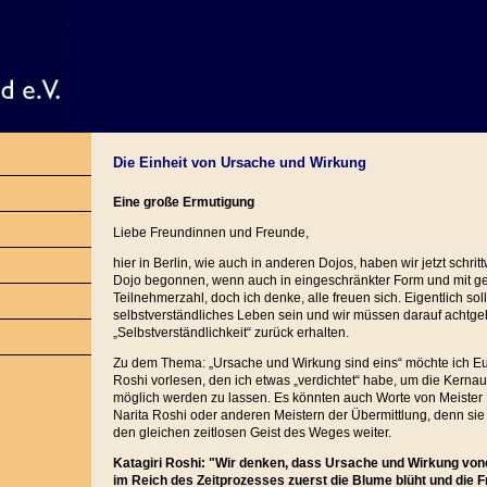
Die Einheit von Ursache und Wirkung
Eine große Ermutigung
Liebe Freundinnen und Freunde,
hier in Berlin, wie auch in anderen Dojos, haben wir jetzt schrit
Dojo begonnen, wenn auch in eingeschränkter Form und mit ge
Teilnehmerzahl, doch ich denke, alle freuen sich. Eigentlich sol
selbstverständliches Leben sein und wir müssen darauf achtge
„Selbstverständlichkeit“ zurück erhalten.
Zu dem Thema: „Ursache und Wirkung sind eins“ möchte ich Euc
Roshi vorlesen, den ich etwas „verdichtet“ habe, um die Kerna
möglich werden zu lassen. Es könnten auch Worte von Meister
Narita Roshi oder anderen Meistern der Übermittlung, denn sie 
den gleichen zeitlosen Geist des Weges weiter.
Katagiri Roshi: "Wir denken, dass Ursache und Wirkung vone
im Reich des Zeitprozesses zuerst die Blume blüht und die Fr