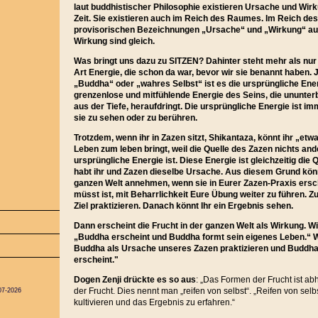
laut buddhistischer Philosophie existieren Ursache und Wirk
Zeit. Sie existieren auch im Reich des Raumes. Im Reich de
provisorischen Bezeichnungen „Ursache“ und „Wirkung“ au
Wirkung sind gleich.
Was bringt uns dazu zu SITZEN? Dahinter steht mehr als nur 
Art Energie, die schon da war, bevor wir sie benannt haben. 
„Buddha“ oder „wahres Selbst“ ist es die ursprüngliche Ene
grenzenlose und mitfühlende Energie des Seins, die ununter
aus der Tiefe, heraufdringt. Die ursprüngliche Energie ist im
sie zu sehen oder zu berühren.
Trotzdem, wenn ihr in Zazen sitzt, Shikantaza, könnt ihr „et
Leben zum leben bringt, weil die Quelle des Zazen nichts and
ursprüngliche Energie ist. Diese Energie ist gleichzeitig die
habt ihr und Zazen dieselbe Ursache. Aus diesem Grund könn
ganzen Welt annehmen, wenn sie in Eurer Zazen-Praxis ersche
müsst ist, mit Beharrlichkeit Eure Übung weiter zu führen. Z
Ziel praktizieren. Danach könnt Ihr ein Ergebnis sehen.
Dann erscheint die Frucht in der ganzen Welt als Wirkung.
„Buddha erscheint und Buddha formt sein eigenes Leben.“ Wi
Buddha als Ursache unseres Zazen praktizieren und Buddha
erscheint."
Dogen Zenji drückte es so aus
:
„Das Formen der Frucht ist a
der Frucht. Dies nennt man „reifen von selbst“. „Reifen von selb
07-2026
kultivieren und das Ergebnis zu erfahren.“