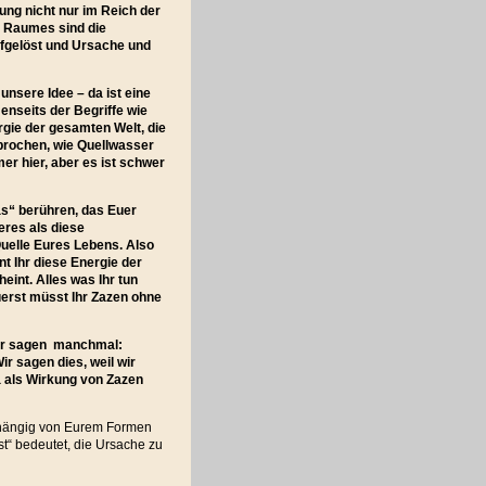
ung nicht nur im Reich der
s Raumes sind die
fgelöst und Ursache und
unsere Idee – da ist eine
Jenseits der Begriffe wie
rgie der gesamten Welt, die
brochen, wie Quellwasser
mer hier, aber es ist schwer
was“ berühren, das Euer
eres als diese
 Quelle Eures Lebens. Also
t Ihr diese Energie der
int. Alles was Ihr tun
uerst müsst Ihr Zazen ohne
 Wir sagen manchmal:
r sagen dies, weil wir
 als Wirkung von Zazen
bhängig von Eurem Formen
st“ bedeutet, die Ursache zu