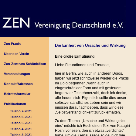
Zen Praxis
Die Einheit von Ursache und Wirkung
Über den Verein
Eine große Ermutigung
Zen-Zentrum Schönböken
Liebe Freundinnen und Freunde,
hier in Berlin, wie auch in anderen Dojos,
Veranstaltungen
haben wir jetzt schrittweise wieder die Praxis
im Dojo begonnen, wenn auch in
Kontakt/Adressen
eingeschränkter Form und mit gesteuert-
begrenzter Teilnehmerzahl, doch ich denke,
Beitrittsformular
alle freuen sich. Eigentlich sollte dies unser
selbstverständliches Leben sein und wir
Publikationen
müssen darauf achtgeben, dass wir diese
Teisho 7-2021
„Selbstverständlichkeit“ zurück erhalten.
Teisho 6-2021
Zu dem Thema: „Ursache und Wirkung sind
Teisho 5-2021
eins“ möchte ich Euch einen Text von Katagiri
Teisho 4-2021
Roshi vorlesen, den ich etwas „verdichtet“
Teisho 3-2021
habe, um die Kernaussage so deutlich wie