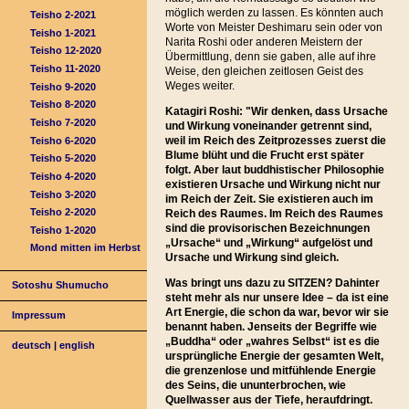
möglich werden zu lassen. Es könnten auch
Teisho 2-2021
Worte von Meister Deshimaru sein oder von
Teisho 1-2021
Narita Roshi oder anderen Meistern der
Teisho 12-2020
Übermittlung, denn sie gaben, alle auf ihre
Teisho 11-2020
Weise, den gleichen zeitlosen Geist des
Weges weiter.
Teisho 9-2020
Teisho 8-2020
Katagiri Roshi: "Wir denken, dass Ursache
Teisho 7-2020
und Wirkung voneinander getrennt sind,
weil im Reich des Zeitprozesses zuerst die
Teisho 6-2020
Blume blüht und die Frucht erst später
Teisho 5-2020
folgt. Aber laut buddhistischer Philosophie
Teisho 4-2020
existieren Ursache und Wirkung nicht nur
Teisho 3-2020
im Reich der Zeit. Sie existieren auch im
Teisho 2-2020
Reich des Raumes. Im Reich des Raumes
sind die provisorischen Bezeichnungen
Teisho 1-2020
„Ursache“ und „Wirkung“ aufgelöst und
Mond mitten im Herbst
Ursache und Wirkung sind gleich.
Was bringt uns dazu zu SITZEN? Dahinter
Sotoshu Shumucho
steht mehr als nur unsere Idee – da ist eine
Art Energie, die schon da war, bevor wir sie
Impressum
benannt haben. Jenseits der Begriffe wie
„Buddha“ oder „wahres Selbst“ ist es die
deutsch
|
english
ursprüngliche Energie der gesamten Welt,
die grenzenlose und mitfühlende Energie
des Seins, die ununterbrochen, wie
Quellwasser aus der Tiefe, heraufdringt.