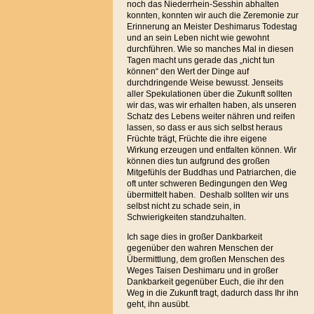
noch das Niederrhein-Sesshin abhalten
konnten, konnten wir auch die Zeremonie zur
Erinnerung an Meister Deshimarus Todestag
und an sein Leben nicht wie gewohnt
durchführen. Wie so manches Mal in diesen
Tagen macht uns gerade das „nicht tun
können“ den Wert der Dinge auf
durchdringende Weise bewusst. Jenseits
aller Spekulationen über die Zukunft sollten
wir das, was wir erhalten haben, als unseren
Schatz des Lebens weiter nähren und reifen
lassen, so dass er aus sich selbst heraus
Früchte trägt, Früchte die ihre eigene
Wirkung erzeugen und entfalten können. Wir
können dies tun aufgrund des großen
Mitgefühls der Buddhas und Patriarchen, die
oft unter schweren Bedingungen den Weg
übermittelt haben.
Deshalb sollten wir uns
selbst nicht zu schade sein, in
Schwierigkeiten standzuhalten.
Ich sage dies in großer Dankbarkeit
gegenüber den wahren Menschen der
Übermittlung, dem großen Menschen des
Weges Taisen Deshimaru und in großer
Dankbarkeit gegenüber Euch, die ihr den
Weg in die Zukunft tragt, dadurch dass Ihr ihn
geht, ihn ausübt.