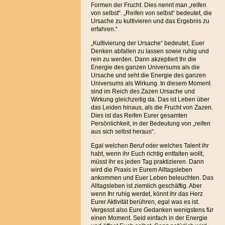
Formen der Frucht. Dies nennt man „reifen
von selbst“. „Reifen von selbst“ bedeutet, die
Ursache zu kultivieren und das Ergebnis zu
erfahren.“
„Kultivierung der Ursache“ bedeutet, Euer
Denken abfallen zu lassen sowie ruhig und
rein zu werden. Dann akzeptiert Ihr die
Energie des ganzen Universums als die
Ursache und seht die Energie des ganzen
Universums als Wirkung. In diesem Moment
sind im Reich des Zazen Ursache und
Wirkung gleichzeitig da. Das ist Leben über
das Leiden hinaus, als die Frucht von Zazen.
Dies ist das Reifen Eurer gesamten
Persönlichkeit, in der Bedeutung von „reifen
aus sich selbst heraus“.
Egal welchen Beruf oder welches Talent ihr
habt, wenn ihr Euch richtig entfalten wollt,
müsst ihr es jeden Tag praktizieren. Dann
wird die Praxis in Eurem Alltagsleben
ankommen und Euer Leben beleuchten. Das
Alltagsleben ist ziemlich geschäftig. Aber
wenn Ihr ruhig werdet, könnt ihr das Herz
Eurer Aktivität berühren, egal was es ist.
Vergesst also Eure Gedanken wenigstens für
einen Moment. Seid einfach in der Energie