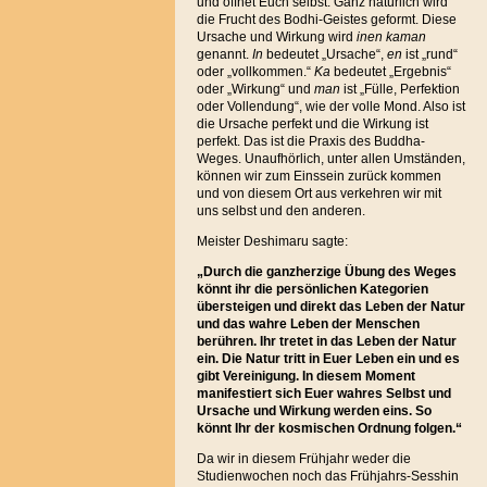
und öffnet Euch selbst. Ganz natürlich wird
die Frucht des Bodhi-Geistes geformt. Diese
Ursache und Wirkung wird
inen kaman
genannt.
In
bedeutet „Ursache“,
en
ist „rund“
oder „vollkommen.“
Ka
bedeutet „Ergebnis“
oder „Wirkung“ und
man
ist „Fülle, Perfektion
oder Vollendung“, wie der volle Mond. Also ist
die Ursache perfekt und die Wirkung ist
perfekt. Das ist die Praxis des Buddha-
Weges. Unaufhörlich, unter allen Umständen,
können wir zum Einssein zurück kommen
und von diesem Ort aus verkehren wir mit
uns selbst und den anderen.
Meister Deshimaru sagte:
„Durch die ganzherzige Übung des Weges
könnt ihr die persönlichen Kategorien
übersteigen und direkt das Leben der Natur
und das wahre Leben der Menschen
berühren. Ihr tretet in das Leben der Natur
ein. Die Natur tritt in Euer Leben ein und es
gibt Vereinigung. In diesem Moment
manifestiert sich Euer wahres Selbst und
Ursache und Wirkung werden eins. So
könnt Ihr der kosmischen Ordnung folgen.“
Da wir in diesem Frühjahr weder die
Studienwochen noch das Frühjahrs-Sesshin