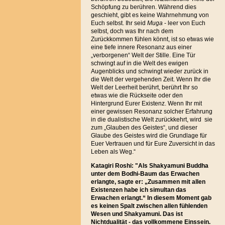
Schöpfung zu berühren. Während dies
geschieht, gibt es keine Wahrnehmung von
Euch selbst. Ihr seid
Muga
- leer von Euch
selbst, doch was Ihr nach dem
Zurückkommen fühlen könnt, ist so etwas wie
eine tiefe innere Resonanz aus einer
„verborgenen“ Welt der Stille. Eine Tür
schwingt auf in die Welt des ewigen
Augenblicks und schwingt wieder zurück in
die Welt der vergehenden Zeit. Wenn Ihr die
Welt der Leerheit berührt, berührt Ihr so
etwas wie die Rückseite oder den
Hintergrund Eurer Existenz. Wenn Ihr mit
einer gewissen Resonanz solcher Erfahrung
in die dualistische Welt zurückkehrt, wird sie
zum „Glauben des Geistes“, und dieser
Glaube des Geistes wird die Grundlage für
Euer Vertrauen und für Eure Zuversicht in das
Leben als Weg.“
Katagiri Roshi: "Als Shakyamuni Buddha
unter dem Bodhi-Baum das Erwachen
erlangte, sagte er: „Zusammen mit allen
Existenzen habe ich simultan das
Erwachen erlangt.“ In diesem Moment gab
es keinen Spalt zwischen allen fühlenden
Wesen und Shakyamuni. Das ist
Nichtdualität - das vollkommene Einssein.