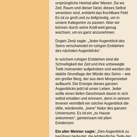
ursprüngliche Heimat aller Wesen. Da wo
Zeit, Raum und dieser Geist, dieses Selbst
verwoben sind, entsteht das fruchtbare Feld.
Es ist zu groß und zu tiefgründig, um in
unsere Kategorien zu passen. Aber wir
können durch seine Kraft weit genug
wachsen, um es ganz anzunehmen.
Dogen Zenji sagte: „Jeder Augenblick des
Seins verschwindet im ruhigen Entstehen
des nächsten Augenblicks“.
In solchem ruhigen Entstehen sind die
Schnelligkeit der Zeit und ihre unbewegte
Tiefe ineinander aufgehoben und werden die
stabile Grundlage der Würde des Seins – wie
ein großer Berg, der aus dem Morgennebel
auftaucht. Die Energie dieses ganzen
Augenblicks jetzt ist unser Leben. Jeder
sollte einen tiefen Geschmack davon in sich
selbst erhalten und erinnern, denn in seinem
Inneren vermittelt ein solcher Augenblick die
stille, würdevolle, „leere“ Natur des ganzen
Universums. Es ist ein „zu Hause
ankommen“, gemeinsam mit allen
Existenzen.
Ein alter Meister sagte:
„Den Augenblick zu
berühren bedeutet, die letztendliche Tiefe der