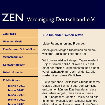
Zen Praxis
Alle fühlenden Wesen retten
Über den Verein
Liebe Freundinnen und Freunde,
Zen-Zentrum Schönböken
einen guten Morgen zusammen an einem
weiteren Tag in der fließenden Zeit.
Veranstaltungen
Wir können jetzt seit einigen Tagen wieder im
Dojo zusammen SITZEN, wenn auch mit
Kontakt/Adressen
einer begrenzten Teilnehmerzahl und einem
vereinfachten Ablauf, doch ich denke, alle
Beitrittsformular
wertschätzen diese Möglichkeit.
Publikationen
Die vergehende Zeit löst am Grunde unseres
Geistes einen Schmerz aus, dem wir nicht
Teisho 7-2021
entkommen können. Das liegt daran, dass
Teisho 6-2021
das Leben vergeht, ohne dass wir seine
Teisho 5-2021
Natur „begreifen“ könnten. Das ist so für alle
Teisho 4-2021
fühlenden Wesen. Doch ist dieser Schmerz
Teisho 3-2021
gleichzeitig der Erweckungspunkt des Weg-