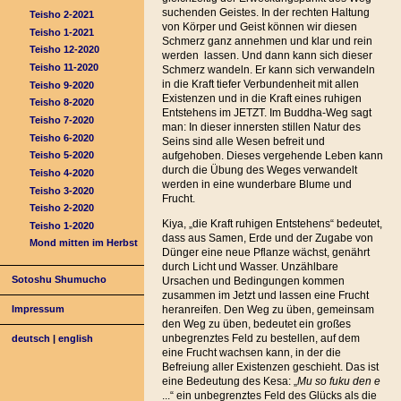
suchenden Geistes. In der rechten Haltung
Teisho 2-2021
von Körper und Geist können wir diesen
Teisho 1-2021
Schmerz ganz annehmen und klar und rein
Teisho 12-2020
werden lassen. Und dann kann sich dieser
Teisho 11-2020
Schmerz wandeln. Er kann sich verwandeln
in die Kraft tiefer Verbundenheit mit allen
Teisho 9-2020
Existenzen und in die Kraft eines ruhigen
Teisho 8-2020
Entstehens im JETZT. Im Buddha-Weg sagt
Teisho 7-2020
man: In dieser innersten stillen Natur des
Teisho 6-2020
Seins sind alle Wesen befreit und
aufgehoben. Dieses vergehende Leben kann
Teisho 5-2020
durch die Übung des Weges verwandelt
Teisho 4-2020
werden in eine wunderbare Blume und
Teisho 3-2020
Frucht.
Teisho 2-2020
Kiya, „die Kraft ruhigen Entstehens“ bedeutet,
Teisho 1-2020
dass aus Samen, Erde und der Zugabe von
Mond mitten im Herbst
Dünger eine neue Pflanze wächst, genährt
durch Licht und Wasser. Unzählbare
Sotoshu Shumucho
Ursachen und Bedingungen kommen
zusammen im Jetzt und lassen eine Frucht
heranreifen. Den Weg zu üben, gemeinsam
Impressum
den Weg zu üben, bedeutet ein großes
unbegrenztes Feld zu bestellen, auf dem
deutsch
|
english
eine Frucht wachsen kann, in der die
Befreiung aller Existenzen geschieht. Das ist
eine Bedeutung des Kesa: „
Mu so fuku den e
...“ ein unbegrenztes Feld des Glücks als die