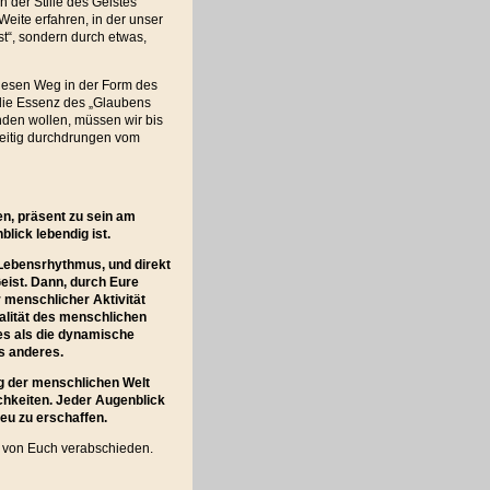
n der Stille des Geistes
Weite erfahren, in der unser
st“, sondern durch etwas,
diesen Weg in der Form des
 die Essenz des „Glaubens
nden wollen, müssen wir bis
zeitig durchdrungen vom
en, präsent zu sein am
lick lebendig ist.
m Lebensrhythmus, und direkt
eist. Dann, durch Eure
 menschlicher Aktivität
ualität des menschlichen
res als die dynamische
s anderes.
ng der menschlichen Welt
ichkeiten. Jeder Augenblick
neu zu erschaffen.
e von Euch verabschieden.