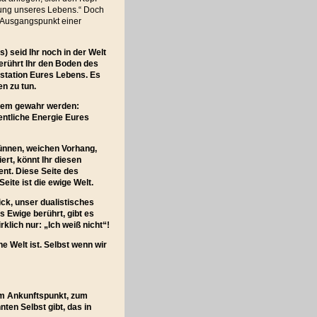
mmung unseres Lebens.“ Doch
r Ausgangspunkt einer
 seid Ihr noch in der Welt
berührt Ihr den Boden des
station Eures Lebens. Es
n zu tun.
gem gewahr werden:
entliche Energie Eures
dünnen, weichen Vorhang,
ert, könnt Ihr diesen
ent. Diese Seite des
eite ist die ewige Welt.
ck, unser dualistisches
Ewige berührt, gibt es
klich nur: „Ich weiß nicht“!
e Welt ist. Selbst wenn wir
zum Ankunftspunkt, zum
ten Selbst gibt, das in