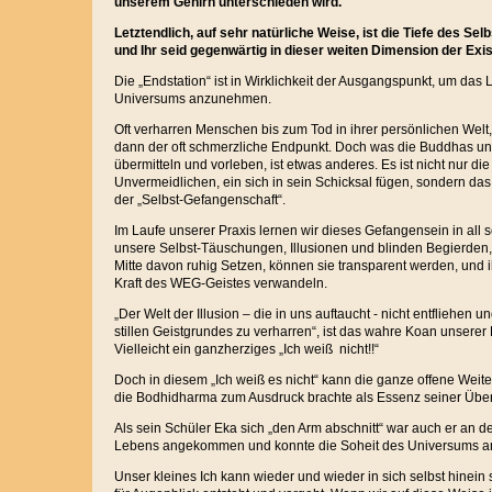
unserem Gehirn unterschieden wird.
Letztendlich, auf sehr natürliche Weise, ist die Tiefe des Selb
und Ihr seid gegenwärtig in dieser weiten Dimension der Exis
Die „Endstation“ ist in Wirklichkeit der Ausgangspunkt, um da
Universums anzunehmen.
Oft verharren Menschen bis zum Tod in ihrer persönlichen Welt
dann der oft schmerzliche Endpunkt. Doch was die Buddhas un
übermitteln und vorleben, ist etwas anderes. Es ist nicht nur d
Unvermeidlichen, ein sich in sein Schicksal fügen, sondern da
der „Selbst-Gefangenschaft“.
Im Laufe unserer Praxis lernen wir dieses Gefangensein in all
unsere Selbst-Täuschungen, Illusionen und blinden Begierden,
Mitte davon ruhig Setzen, können sie transparent werden, und ih
Kraft des WEG-Geistes verwandeln.
„Der Welt der Illusion – die in uns auftaucht - nicht entfliehen u
stillen Geistgrundes zu verharren“, ist das wahre Koan unserer
Vielleicht ein ganzherziges „Ich weiß nicht!!“
Doch in diesem „Ich weiß es nicht“ kann die ganze offene Weit
die Bodhidharma zum Ausdruck brachte als Essenz seiner Übe
Als sein Schüler Eka sich „den Arm abschnitt“ war auch er an de
Lebens angekommen und konnte die Soheit des Universums 
Unser kleines Ich kann wieder und wieder in sich selbst hinein 