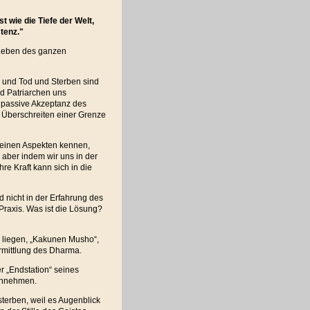
st wie die Tiefe der Welt,
tenz."
s Leben des ganzen
, und Tod und Sterben sind
d Patriarchen uns
ie passive Akzeptanz des
s Überschreiten einer Grenze
 seinen Aspekten kennen,
 aber indem wir uns in der
re Kraft kann sich in die
nd nicht in der Erfahrung des
 Praxis. Was ist die Lösung?
e liegen, „Kakunen Musho“,
rmittlung des Dharma.
r „Endstation“ seines
annehmen.
sterben, weil es Augenblick