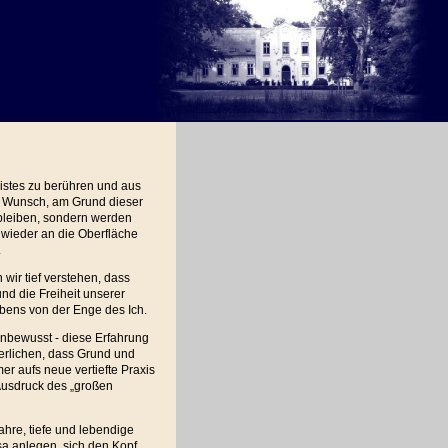
eistes zu berühren und aus
n Wunsch, am Grund dieser
t bleiben, sondern werden
 wieder an die Oberfläche
.
ir tief verstehen, dass
und die Freiheit unserer
ebens von der Enge des Ich.
unbewusst - diese Erfahrung
nerlichen, dass Grund und
mer aufs neue vertiefte Praxis
 Ausdruck des „großen
hre, tiefe und lebendige
sa anlegen, sich den Kopf