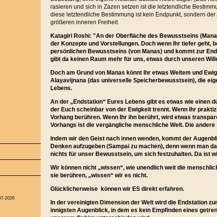
rasieren und sich in Zazen setzen ist die letztendliche Besti
diese letztendliche Bestimmung ist kein Endpunkt, sondern de
größeren inneren Freiheit.
Katagiri Roshi: "An der Oberfläche des Bewusstseins (Manas)
der Konzepte und Vorstellungen. Doch wenn Ihr tiefer geht, 
persönlichen Bewusstseins (von Manas) und kommt zur End
gibt da keinen Raum mehr für uns, etwas durch unseren Wille
Doch am Grund von Manas könnt Ihr etwas Weitem und Ewi
Alayavijnana (das universelle Speicherbewusstsein), die eig
Lebens.
An der „Endstation“ Eures Lebens gibt es etwas wie einen 
der Euch scheinbar von der Ewigkeit trennt. Wenn Ihr praktizi
Vorhang berühren. Wenn Ihr ihn berührt, wird etwas transpar
Vorhangs ist die vergängliche menschliche Welt. Die andere S
Indem wir den Geist nach innen wenden, kommt der Augenbli
Denken aufzugeben (Sampai zu machen), denn wenn man das 
nichts für unser Bewusstsein, um sich festzuhalten. Da ist wir
Wir können nicht „wissen“, wie unendlich weit die menschlich
sie berühren, „wissen“ wir es nicht.
Glücklicherweise können wir ES direkt erfahren.
07-2026
In der vereinigten Dimension der Welt wird die Endstation 
innigsten Augenblick, in dem es kein Empfinden eines getrenn