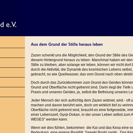
Aus dem Grund der Stille heraus leben
Zazen schenkt uns die Möglichkeit, den Grund der Stille des G
diesem Hintergrund heraus zu leben. Manchmal haben wir de
Stille zu bleiben, aber solange wir leben, können wir nicht dor
durch die Aktivität, die Dynamik des kosmischen Lebens selbst,
gebracht, so wie Quellwasser, das vom Grund nach oben strebt
Doch durch das Zurückkommen zum Grund des Geistes können w
Grund und Oberfläche nicht getrennt sind. Darin liegt die Tiefe 
Praxis und unseres Geistes, ja, selbst die Befreiung unseres L
Jeder Mensch der sich aufrichtig dem Zazen widmet, wird - oft 
machen und davon berührt sein, doch um wirklich tief zu verin
Oberfläche nicht getrennt sind, braucht es eine fortgesetzte, im
einer Lebenszeit, Gyoji-Dokan, in der unser Leben selbst zum
WEGES“ werden kann.
Wenn wir dies fühlen, bekommen die Kai und das Kesa eine wa
Bedeutung, eine eigene Realität. Sawaki Roshi sagte: „Das Ke