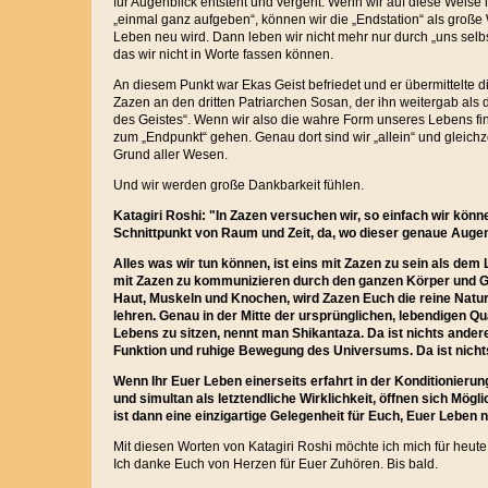
für Augenblick entsteht und vergeht. Wenn wir auf diese Weise i
„einmal ganz aufgeben“, können wir die „Endstation“ als große 
Leben neu wird. Dann leben wir nicht mehr nur durch „uns selb
das wir nicht in Worte fassen können.
An diesem Punkt war Ekas Geist befriedet und er übermittelte 
Zazen an den dritten Patriarchen Sosan, der ihn weitergab als
des Geistes“. Wenn wir also die wahre Form unseres Lebens fi
zum „Endpunkt“ gehen. Genau dort sind wir „allein“ und gleich
Grund aller Wesen.
Und wir werden große Dankbarkeit fühlen.
Katagiri Roshi: "In Zazen versuchen wir, so einfach wir könn
Schnittpunkt von Raum und Zeit, da, wo dieser genaue Augenb
Alles was wir tun können, ist eins mit Zazen zu sein als de
mit Zazen zu kommunizieren durch den ganzen Körper und G
Haut, Muskeln und Knochen, wird Zazen Euch die reine Natur
lehren. Genau in der Mitte der ursprünglichen, lebendigen Q
Lebens zu sitzen, nennt man Shikantaza. Da ist nichts ande
Funktion und ruhige Bewegung des Universums. Da ist nicht
Wenn Ihr Euer Leben einerseits erfahrt in der Konditionieru
und simultan als letztendliche Wirklichkeit, öffnen sich Mögl
ist dann eine einzigartige Gelegenheit für Euch, Euer Leben 
Mit diesen Worten von Katagiri Roshi möchte ich mich für heut
Ich danke Euch von Herzen für Euer Zuhören. Bis bald.