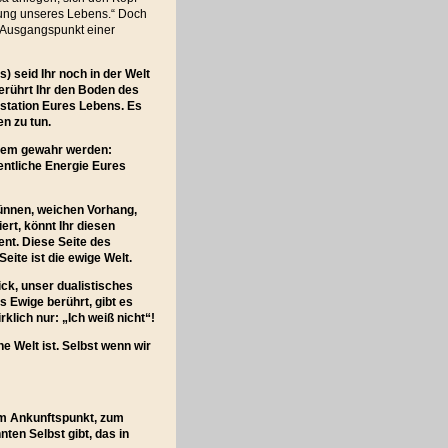
mmung unseres Lebens.“ Doch
r Ausgangspunkt einer
 seid Ihr noch in der Welt
berührt Ihr den Boden des
station Eures Lebens. Es
n zu tun.
gem gewahr werden:
entliche Energie Eures
dünnen, weichen Vorhang,
ert, könnt Ihr diesen
ent. Diese Seite des
eite ist die ewige Welt.
ck, unser dualistisches
Ewige berührt, gibt es
klich nur: „Ich weiß nicht“!
e Welt ist. Selbst wenn wir
zum Ankunftspunkt, zum
ten Selbst gibt, das in