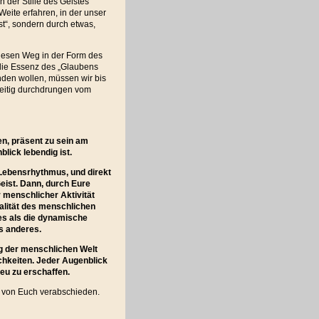
n der Stille des Geistes
Weite erfahren, in der unser
st“, sondern durch etwas,
diesen Weg in der Form des
 die Essenz des „Glaubens
nden wollen, müssen wir bis
zeitig durchdrungen vom
en, präsent zu sein am
lick lebendig ist.
m Lebensrhythmus, und direkt
eist. Dann, durch Eure
 menschlicher Aktivität
ualität des menschlichen
res als die dynamische
s anderes.
ng der menschlichen Welt
ichkeiten. Jeder Augenblick
neu zu erschaffen.
e von Euch verabschieden.