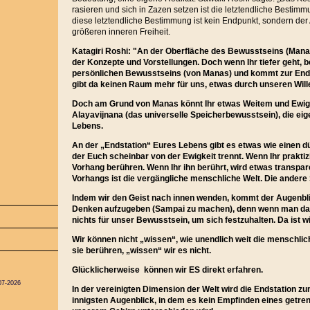
rasieren und sich in Zazen setzen ist die letztendliche Besti
diese letztendliche Bestimmung ist kein Endpunkt, sondern de
größeren inneren Freiheit.
Katagiri Roshi: "An der Oberfläche des Bewusstseins (Manas)
der Konzepte und Vorstellungen. Doch wenn Ihr tiefer geht, 
persönlichen Bewusstseins (von Manas) und kommt zur End
gibt da keinen Raum mehr für uns, etwas durch unseren Wille
Doch am Grund von Manas könnt Ihr etwas Weitem und Ewi
Alayavijnana (das universelle Speicherbewusstsein), die eig
Lebens.
An der „Endstation“ Eures Lebens gibt es etwas wie einen 
der Euch scheinbar von der Ewigkeit trennt. Wenn Ihr praktizi
Vorhang berühren. Wenn Ihr ihn berührt, wird etwas transpar
Vorhangs ist die vergängliche menschliche Welt. Die andere S
Indem wir den Geist nach innen wenden, kommt der Augenbli
Denken aufzugeben (Sampai zu machen), denn wenn man das 
nichts für unser Bewusstsein, um sich festzuhalten. Da ist wir
Wir können nicht „wissen“, wie unendlich weit die menschlich
sie berühren, „wissen“ wir es nicht.
Glücklicherweise können wir ES direkt erfahren.
07-2026
In der vereinigten Dimension der Welt wird die Endstation 
innigsten Augenblick, in dem es kein Empfinden eines getrenn