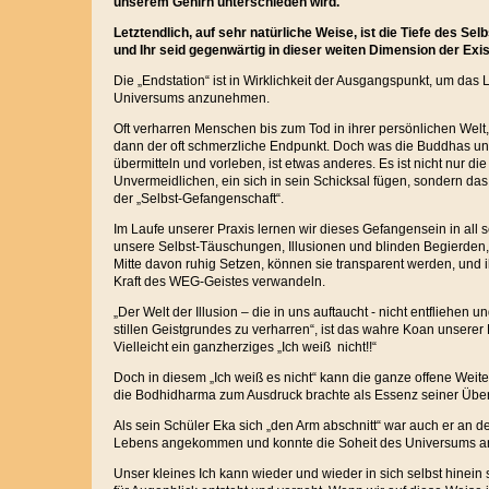
unserem Gehirn unterschieden wird.
Letztendlich, auf sehr natürliche Weise, ist die Tiefe des Selb
und Ihr seid gegenwärtig in dieser weiten Dimension der Exis
Die „Endstation“ ist in Wirklichkeit der Ausgangspunkt, um da
Universums anzunehmen.
Oft verharren Menschen bis zum Tod in ihrer persönlichen Welt
dann der oft schmerzliche Endpunkt. Doch was die Buddhas un
übermitteln und vorleben, ist etwas anderes. Es ist nicht nur d
Unvermeidlichen, ein sich in sein Schicksal fügen, sondern da
der „Selbst-Gefangenschaft“.
Im Laufe unserer Praxis lernen wir dieses Gefangensein in all
unsere Selbst-Täuschungen, Illusionen und blinden Begierden,
Mitte davon ruhig Setzen, können sie transparent werden, und ih
Kraft des WEG-Geistes verwandeln.
„Der Welt der Illusion – die in uns auftaucht - nicht entfliehen u
stillen Geistgrundes zu verharren“, ist das wahre Koan unserer
Vielleicht ein ganzherziges „Ich weiß nicht!!“
Doch in diesem „Ich weiß es nicht“ kann die ganze offene Weit
die Bodhidharma zum Ausdruck brachte als Essenz seiner Übe
Als sein Schüler Eka sich „den Arm abschnitt“ war auch er an de
Lebens angekommen und konnte die Soheit des Universums 
Unser kleines Ich kann wieder und wieder in sich selbst hinein 