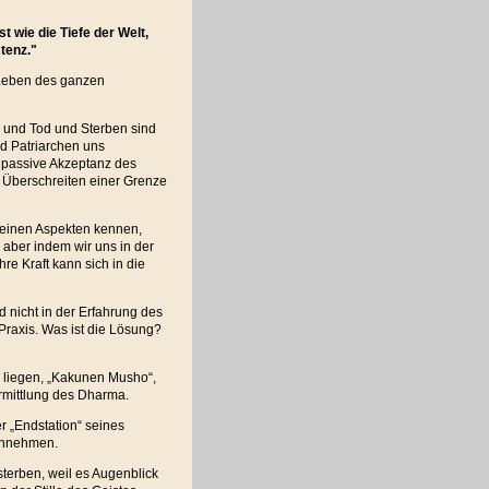
st wie die Tiefe der Welt,
tenz."
s Leben des ganzen
, und Tod und Sterben sind
d Patriarchen uns
ie passive Akzeptanz des
s Überschreiten einer Grenze
 seinen Aspekten kennen,
 aber indem wir uns in der
re Kraft kann sich in die
nd nicht in der Erfahrung des
 Praxis. Was ist die Lösung?
e liegen, „Kakunen Musho“,
rmittlung des Dharma.
r „Endstation“ seines
annehmen.
sterben, weil es Augenblick