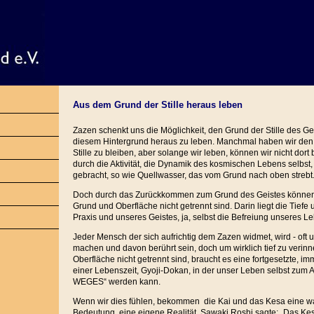
Aus dem Grund der Stille heraus leben
Zazen schenkt uns die Möglichkeit, den Grund der Stille des G
diesem Hintergrund heraus zu leben. Manchmal haben wir de
Stille zu bleiben, aber solange wir leben, können wir nicht dor
durch die Aktivität, die Dynamik des kosmischen Lebens selbst,
gebracht, so wie Quellwasser, das vom Grund nach oben strebt
Doch durch das Zurückkommen zum Grund des Geistes können w
Grund und Oberfläche nicht getrennt sind. Darin liegt die Tiefe 
Praxis und unseres Geistes, ja, selbst die Befreiung unseres L
Jeder Mensch der sich aufrichtig dem Zazen widmet, wird - oft 
machen und davon berührt sein, doch um wirklich tief zu verin
Oberfläche nicht getrennt sind, braucht es eine fortgesetzte, im
einer Lebenszeit, Gyoji-Dokan, in der unser Leben selbst zum
WEGES“ werden kann.
Wenn wir dies fühlen, bekommen die Kai und das Kesa eine wa
Bedeutung, eine eigene Realität. Sawaki Roshi sagte: „Das Ke