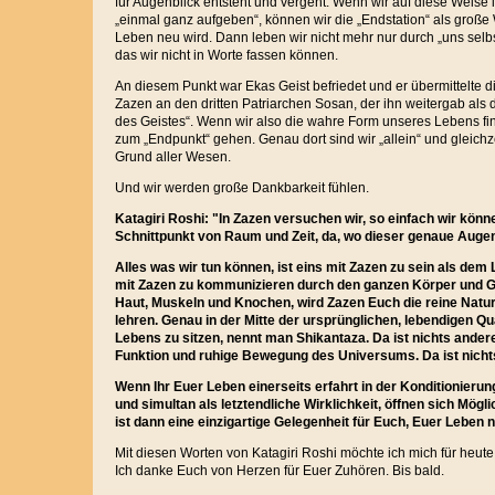
für Augenblick entsteht und vergeht. Wenn wir auf diese Weise i
„einmal ganz aufgeben“, können wir die „Endstation“ als große 
Leben neu wird. Dann leben wir nicht mehr nur durch „uns selb
das wir nicht in Worte fassen können.
An diesem Punkt war Ekas Geist befriedet und er übermittelte 
Zazen an den dritten Patriarchen Sosan, der ihn weitergab als
des Geistes“. Wenn wir also die wahre Form unseres Lebens fi
zum „Endpunkt“ gehen. Genau dort sind wir „allein“ und gleich
Grund aller Wesen.
Und wir werden große Dankbarkeit fühlen.
Katagiri Roshi: "In Zazen versuchen wir, so einfach wir könn
Schnittpunkt von Raum und Zeit, da, wo dieser genaue Augenb
Alles was wir tun können, ist eins mit Zazen zu sein als de
mit Zazen zu kommunizieren durch den ganzen Körper und G
Haut, Muskeln und Knochen, wird Zazen Euch die reine Natur
lehren. Genau in der Mitte der ursprünglichen, lebendigen Q
Lebens zu sitzen, nennt man Shikantaza. Da ist nichts ande
Funktion und ruhige Bewegung des Universums. Da ist nicht
Wenn Ihr Euer Leben einerseits erfahrt in der Konditionieru
und simultan als letztendliche Wirklichkeit, öffnen sich Mögl
ist dann eine einzigartige Gelegenheit für Euch, Euer Leben 
Mit diesen Worten von Katagiri Roshi möchte ich mich für heut
Ich danke Euch von Herzen für Euer Zuhören. Bis bald.