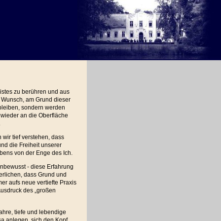
eistes zu berühren und aus
n Wunsch, am Grund dieser
t bleiben, sondern werden
 wieder an die Oberfläche
.
ir tief verstehen, dass
und die Freiheit unserer
ebens von der Enge des Ich.
unbewusst - diese Erfahrung
nerlichen, dass Grund und
mer aufs neue vertiefte Praxis
 Ausdruck des „großen
hre, tiefe und lebendige
sa anlegen, sich den Kopf