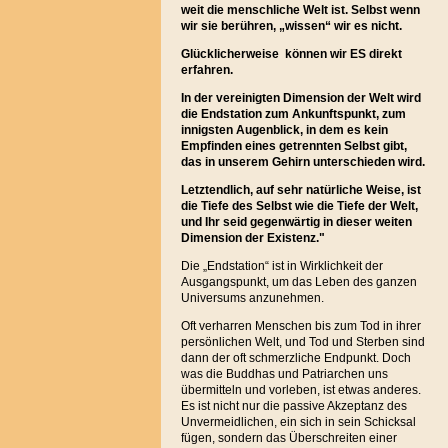
weit die menschliche Welt ist. Selbst wenn
wir sie berühren, „wissen“ wir es nicht.
Glücklicherweise können wir ES direkt
erfahren.
In der vereinigten Dimension der Welt wird
die Endstation zum Ankunftspunkt, zum
innigsten Augenblick, in dem es kein
Empfinden eines getrennten Selbst gibt,
das in unserem Gehirn unterschieden wird.
Letztendlich, auf sehr natürliche Weise, ist
die Tiefe des Selbst wie die Tiefe der Welt,
und Ihr seid gegenwärtig in dieser weiten
Dimension der Existenz."
Die „Endstation“ ist in Wirklichkeit der
Ausgangspunkt, um das Leben des ganzen
Universums anzunehmen.
Oft verharren Menschen bis zum Tod in ihrer
persönlichen Welt, und Tod und Sterben sind
dann der oft schmerzliche Endpunkt. Doch
was die Buddhas und Patriarchen uns
übermitteln und vorleben, ist etwas anderes.
Es ist nicht nur die passive Akzeptanz des
Unvermeidlichen, ein sich in sein Schicksal
fügen, sondern das Überschreiten einer