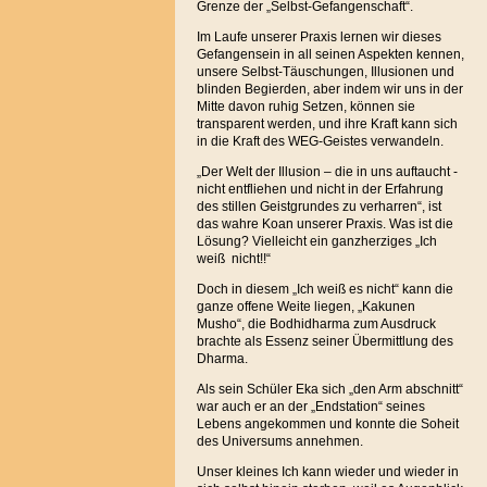
Grenze der „Selbst-Gefangenschaft“.
Im Laufe unserer Praxis lernen wir dieses
Gefangensein in all seinen Aspekten kennen,
unsere Selbst-Täuschungen, Illusionen und
blinden Begierden, aber indem wir uns in der
Mitte davon ruhig Setzen, können sie
transparent werden, und ihre Kraft kann sich
in die Kraft des WEG-Geistes verwandeln.
„Der Welt der Illusion – die in uns auftaucht -
nicht entfliehen und nicht in der Erfahrung
des stillen Geistgrundes zu verharren“, ist
das wahre Koan unserer Praxis. Was ist die
Lösung? Vielleicht ein ganzherziges „Ich
weiß nicht!!“
Doch in diesem „Ich weiß es nicht“ kann die
ganze offene Weite liegen, „Kakunen
Musho“, die Bodhidharma zum Ausdruck
brachte als Essenz seiner Übermittlung des
Dharma.
Als sein Schüler Eka sich „den Arm abschnitt“
war auch er an der „Endstation“ seines
Lebens angekommen und konnte die Soheit
des Universums annehmen.
Unser kleines Ich kann wieder und wieder in