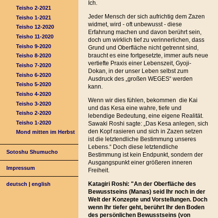
Ich.
Teisho 2-2021
Jeder Mensch der sich aufrichtig dem Zazen
Teisho 1-2021
widmet, wird - oft unbewusst - diese
Teisho 12-2020
Erfahrung machen und davon berührt sein,
Teisho 11-2020
doch um wirklich tief zu verinnerlichen, dass
Teisho 9-2020
Grund und Oberfläche nicht getrennt sind,
braucht es eine fortgesetzte, immer aufs neue
Teisho 8-2020
vertiefte Praxis einer Lebenszeit, Gyoji-
Teisho 7-2020
Dokan, in der unser Leben selbst zum
Teisho 6-2020
Ausdruck des „großen WEGES“ werden
Teisho 5-2020
kann.
Teisho 4-2020
Wenn wir dies fühlen, bekommen die Kai
Teisho 3-2020
und das Kesa eine wahre, tiefe und
Teisho 2-2020
lebendige Bedeutung, eine eigene Realität.
Teisho 1-2020
Sawaki Roshi sagte: „Das Kesa anlegen, sich
den Kopf rasieren und sich in Zazen setzen
Mond mitten im Herbst
ist die letztendliche Bestimmung unseres
Lebens.“ Doch diese letztendliche
Sotoshu Shumucho
Bestimmung ist kein Endpunkt, sondern der
Ausgangspunkt einer größeren inneren
Impressum
Freiheit.
Katagiri Roshi: "An der Oberfläche des
deutsch
|
english
Bewusstseins (Manas) seid Ihr noch in der
Welt der Konzepte und Vorstellungen. Doch
wenn Ihr tiefer geht, berührt Ihr den Boden
des persönlichen Bewusstseins (von