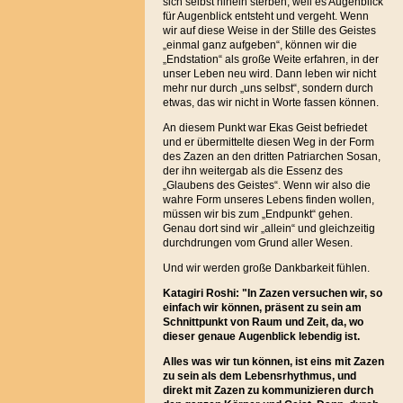
sich selbst hinein sterben, weil es Augenblick
für Augenblick entsteht und vergeht. Wenn
wir auf diese Weise in der Stille des Geistes
„einmal ganz aufgeben“, können wir die
„Endstation“ als große Weite erfahren, in der
unser Leben neu wird. Dann leben wir nicht
mehr nur durch „uns selbst“, sondern durch
etwas, das wir nicht in Worte fassen können.
An diesem Punkt war Ekas Geist befriedet
und er übermittelte diesen Weg in der Form
des Zazen an den dritten Patriarchen Sosan,
der ihn weitergab als die Essenz des
„Glaubens des Geistes“. Wenn wir also die
wahre Form unseres Lebens finden wollen,
müssen wir bis zum „Endpunkt“ gehen.
Genau dort sind wir „allein“ und gleichzeitig
durchdrungen vom Grund aller Wesen.
Und wir werden große Dankbarkeit fühlen.
Katagiri Roshi: "In Zazen versuchen wir, so
einfach wir können, präsent zu sein am
Schnittpunkt von Raum und Zeit, da, wo
dieser genaue Augenblick lebendig ist.
Alles was wir tun können, ist eins mit Zazen
zu sein als dem Lebensrhythmus, und
direkt mit Zazen zu kommunizieren durch