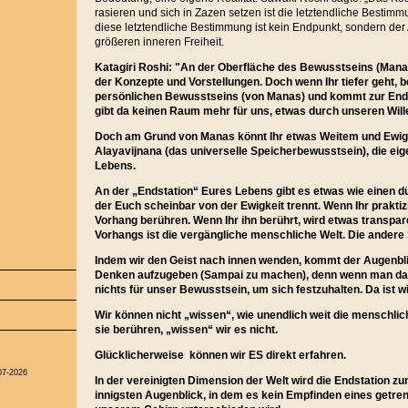
rasieren und sich in Zazen setzen ist die letztendliche Besti
diese letztendliche Bestimmung ist kein Endpunkt, sondern de
größeren inneren Freiheit.
Katagiri Roshi: "An der Oberfläche des Bewusstseins (Manas)
der Konzepte und Vorstellungen. Doch wenn Ihr tiefer geht, 
persönlichen Bewusstseins (von Manas) und kommt zur End
gibt da keinen Raum mehr für uns, etwas durch unseren Wille
Doch am Grund von Manas könnt Ihr etwas Weitem und Ewi
Alayavijnana (das universelle Speicherbewusstsein), die eig
Lebens.
An der „Endstation“ Eures Lebens gibt es etwas wie einen 
der Euch scheinbar von der Ewigkeit trennt. Wenn Ihr praktizi
Vorhang berühren. Wenn Ihr ihn berührt, wird etwas transpar
Vorhangs ist die vergängliche menschliche Welt. Die andere S
Indem wir den Geist nach innen wenden, kommt der Augenbli
Denken aufzugeben (Sampai zu machen), denn wenn man das 
nichts für unser Bewusstsein, um sich festzuhalten. Da ist wir
Wir können nicht „wissen“, wie unendlich weit die menschlich
sie berühren, „wissen“ wir es nicht.
Glücklicherweise können wir ES direkt erfahren.
07-2026
In der vereinigten Dimension der Welt wird die Endstation 
innigsten Augenblick, in dem es kein Empfinden eines getrenn