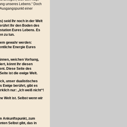
mmung unseres Lebens.“ Doch
r Ausgangspunkt einer
 seid Ihr noch in der Welt
berührt Ihr den Boden des
station Eures Lebens. Es
n zu tun.
gem gewahr werden:
entliche Energie Eures
dünnen, weichen Vorhang,
ert, könnt Ihr diesen
ent. Diese Seite des
eite ist die ewige Welt.
ck, unser dualistisches
Ewige berührt, gibt es
klich nur: „Ich weiß nicht“!
e Welt ist. Selbst wenn wir
zum Ankunftspunkt, zum
ten Selbst gibt, das in