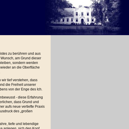
eistes zu berühren und aus
n Wunsch, am Grund dieser
t bleiben, sondern werden
 wieder an die Oberfläche
.
ir tief verstehen, dass
und die Freiheit unserer
ebens von der Enge des Ich.
unbewusst - diese Erfahrung
nerlichen, dass Grund und
mer aufs neue vertiefte Praxis
 Ausdruck des „großen
hre, tiefe und lebendige
sa anlegen, sich den Kopf