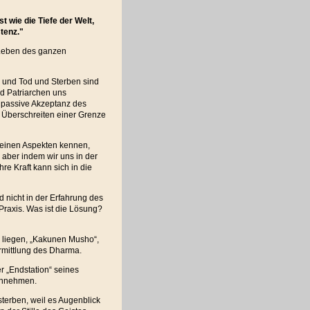
st wie die Tiefe der Welt,
tenz."
s Leben des ganzen
, und Tod und Sterben sind
d Patriarchen uns
ie passive Akzeptanz des
s Überschreiten einer Grenze
 seinen Aspekten kennen,
 aber indem wir uns in der
re Kraft kann sich in die
nd nicht in der Erfahrung des
 Praxis. Was ist die Lösung?
e liegen, „Kakunen Musho“,
rmittlung des Dharma.
r „Endstation“ seines
annehmen.
sterben, weil es Augenblick