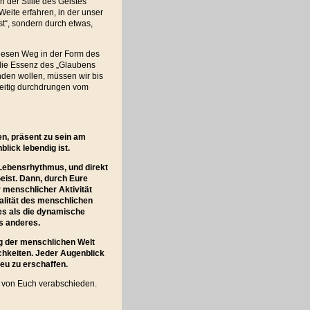
n der Stille des Geistes
Weite erfahren, in der unser
st“, sondern durch etwas,
diesen Weg in der Form des
 die Essenz des „Glaubens
nden wollen, müssen wir bis
zeitig durchdrungen vom
en, präsent zu sein am
lick lebendig ist.
m Lebensrhythmus, und direkt
eist. Dann, durch Eure
 menschlicher Aktivität
ualität des menschlichen
res als die dynamische
s anderes.
ng der menschlichen Welt
ichkeiten. Jeder Augenblick
neu zu erschaffen.
e von Euch verabschieden.