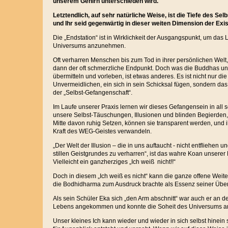
unserem Gehirn unterschieden wird.
Letztendlich, auf sehr natürliche Weise, ist die Tiefe des Selb
und Ihr seid gegenwärtig in dieser weiten Dimension der Exis
Die „Endstation“ ist in Wirklichkeit der Ausgangspunkt, um da
Universums anzunehmen.
Oft verharren Menschen bis zum Tod in ihrer persönlichen Welt
dann der oft schmerzliche Endpunkt. Doch was die Buddhas un
übermitteln und vorleben, ist etwas anderes. Es ist nicht nur d
Unvermeidlichen, ein sich in sein Schicksal fügen, sondern da
der „Selbst-Gefangenschaft“.
Im Laufe unserer Praxis lernen wir dieses Gefangensein in all
unsere Selbst-Täuschungen, Illusionen und blinden Begierden,
Mitte davon ruhig Setzen, können sie transparent werden, und ih
Kraft des WEG-Geistes verwandeln.
„Der Welt der Illusion – die in uns auftaucht - nicht entfliehen u
stillen Geistgrundes zu verharren“, ist das wahre Koan unserer
Vielleicht ein ganzherziges „Ich weiß nicht!!“
Doch in diesem „Ich weiß es nicht“ kann die ganze offene Weit
die Bodhidharma zum Ausdruck brachte als Essenz seiner Übe
Als sein Schüler Eka sich „den Arm abschnitt“ war auch er an de
Lebens angekommen und konnte die Soheit des Universums 
Unser kleines Ich kann wieder und wieder in sich selbst hinein 