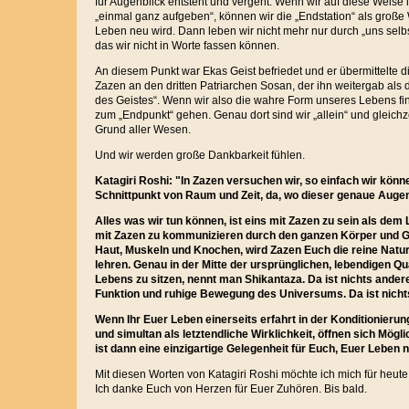
für Augenblick entsteht und vergeht. Wenn wir auf diese Weise i
„einmal ganz aufgeben“, können wir die „Endstation“ als große 
Leben neu wird. Dann leben wir nicht mehr nur durch „uns selb
das wir nicht in Worte fassen können.
An diesem Punkt war Ekas Geist befriedet und er übermittelte 
Zazen an den dritten Patriarchen Sosan, der ihn weitergab als
des Geistes“. Wenn wir also die wahre Form unseres Lebens fi
zum „Endpunkt“ gehen. Genau dort sind wir „allein“ und gleich
Grund aller Wesen.
Und wir werden große Dankbarkeit fühlen.
Katagiri Roshi: "In Zazen versuchen wir, so einfach wir könn
Schnittpunkt von Raum und Zeit, da, wo dieser genaue Augenb
Alles was wir tun können, ist eins mit Zazen zu sein als de
mit Zazen zu kommunizieren durch den ganzen Körper und G
Haut, Muskeln und Knochen, wird Zazen Euch die reine Natur
lehren. Genau in der Mitte der ursprünglichen, lebendigen Q
Lebens zu sitzen, nennt man Shikantaza. Da ist nichts ande
Funktion und ruhige Bewegung des Universums. Da ist nicht
Wenn Ihr Euer Leben einerseits erfahrt in der Konditionieru
und simultan als letztendliche Wirklichkeit, öffnen sich Mögl
ist dann eine einzigartige Gelegenheit für Euch, Euer Leben 
Mit diesen Worten von Katagiri Roshi möchte ich mich für heut
Ich danke Euch von Herzen für Euer Zuhören. Bis bald.