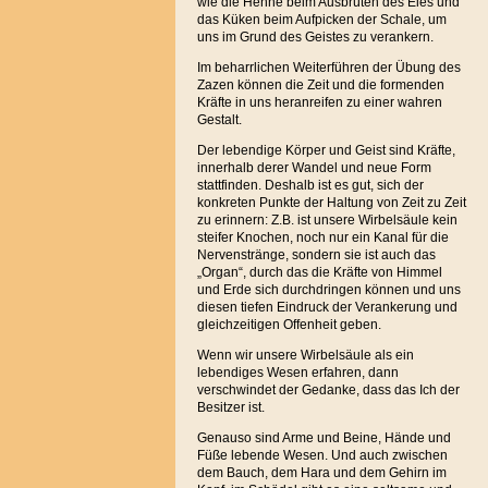
wie die Henne beim Ausbrüten des Eies und
das Küken beim Aufpicken der Schale, um
uns im Grund des Geistes zu verankern.
Im beharrlichen Weiterführen der Übung des
Zazen können die Zeit und die formenden
Kräfte in uns heranreifen zu einer wahren
Gestalt.
Der lebendige Körper und Geist sind Kräfte,
innerhalb derer Wandel und neue Form
stattfinden. Deshalb ist es gut, sich der
konkreten Punkte der Haltung von Zeit zu Zeit
zu erinnern: Z.B. ist unsere Wirbelsäule kein
steifer Knochen, noch nur ein Kanal für die
Nervenstränge, sondern sie ist auch das
„Organ“, durch das die Kräfte von Himmel
und Erde sich durchdringen können und uns
diesen tiefen Eindruck der Verankerung und
gleichzeitigen Offenheit geben.
Wenn wir unsere Wirbelsäule als ein
lebendiges Wesen erfahren, dann
verschwindet der Gedanke, dass das Ich der
Besitzer ist.
Genauso sind Arme und Beine, Hände und
Füße lebende Wesen. Und auch zwischen
dem Bauch, dem Hara und dem Gehirn im