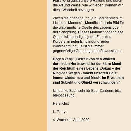
Fluss. Und durch unsere Haltung und durch
die Art und Weise, wie wir leben, können wir
diese Wahrheit bezeugen.
Zazen meint aber auch „ein Bad nehmen im
Licht des Mondes“. „Mondlicht“ ist ein Bild für
die ursprüngliche Quelle des Lebens oder
der Schöpfung. Dieses Mondlicht oder diese
Quelle ist lebendig in jeder Zelle des
Körpers, in jeder Empfindung, jeder
Wahrnehmung. Es ist die immer
gegenwärtige Grundlage des Bewusstseins.
Dogen Zenji: „Befreit von den Wolken
durch den Herbstwind, ist der klare Mond
der Reichtum eines Lebens.
Dokan
– der
Ring des Weges - macht unseren Geist
immer wieder neu und frisch. Im Erwachen
sind Subjekt und Objekt verschwunden.“
Ich danke Euch sehr für Euer Zuhören, bitte
bleibt gesund.
Herzlichst
L. Tenryu
4. Woche im April 2020