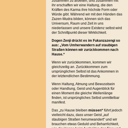
zusammen zu arbeiten, und zusammen mit
ihr erschaffen wir eine Haltung, die den
Kräften des Karma ihre höchste Form oder
Würde gibt. Während wir mit den Händen das
Zazen-Mudra bilden, können sich das
Universum, Raum und Zeit in uns
niederlassen und unsere Existenz selbst wird
der Schnittpunkt dieser Wirklichkeit.
Dogen Zenji drückt es im Fukanzazengi so
aus: „Vom Umherwandern auf staubigen
Straßen können wir zurückkommen nach
Hause.“
Wenn wir zurückkommen, kommen wir
gleichzeitig an. Zurückkommen zum
ursprünglichen Selbst ist das Ankommen in
der letztendlichen Bestimmung.
Wenn Haltung, Atmung und Bewusstsein
oder Handlung, Geist und Augenblick für
einen Moment die gleiche Wellenlänge
finden, ist ursprüngliches Selbst unmittelbar
manifest.
Das „zu Hause bleiben
müssen“
führt jedoch
vielleicht dazu, dass unser Geist „auf
staubigen Straßen herumwandert“ und wir
brauchen etwas Geduld und Beharrlichkeit,