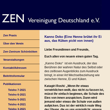
Zen Praxis
Kanno Doko (Eine Henne brütet ihr Ei
aus, das Küken pickt von innen)
Über den Verein
Liebe Freundinnen und Freunde,
Zen-Zentrum Schönböken
Euch allen von neuem einen guten Tag.
Veranstaltungen
„Kanno Doko“ ist ein Ausdruck, der das
Berühren der wahren Natur des Selbst oder
Kontakt/Adressen
des zeitlosen Augenblicks zum Ausdruck
bringt, in einer Art Wechselbeziehung wie
Beitrittsformular
zwischen Henne, Ei und Küken.
Publikationen
Katagiri Roshi: „Wenn Ihr etwas
verwirklichen wollt, das nicht zu fassen ist,
Teisho 7-2021
müsst Ihr einfach beginnen, die Schale des
Teisho 6-2021
Eies von innen anzupicken. Dann wird
Teisho 5-2021
jemand oder etwas die Schale von außen
Teisho 4-2021
aufpicken. Das ist der wirklich reale Weg
Teisho 3-2021
der Übung, die es uns ermöglicht, unsere