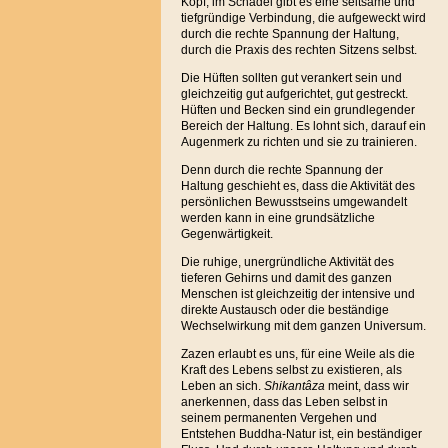
Kopf, im Schädel gibt es eine seltsame und
tiefgründige Verbindung, die aufgeweckt wird
durch die rechte Spannung der Haltung,
durch die Praxis des rechten Sitzens selbst.
Die Hüften sollten gut verankert sein und
gleichzeitig gut aufgerichtet, gut gestreckt.
Hüften und Becken sind ein grundlegender
Bereich der Haltung. Es lohnt sich, darauf ein
Augenmerk zu richten und sie zu trainieren.
Denn durch die rechte Spannung der
Haltung geschieht es, dass die Aktivität des
persönlichen Bewusstseins umgewandelt
werden kann in eine grundsätzliche
Gegenwärtigkeit.
Die ruhige, unergründliche Aktivität des
tieferen Gehirns und damit des ganzen
Menschen ist gleichzeitig der intensive und
direkte Austausch oder die beständige
Wechselwirkung mit dem ganzen Universum.
Zazen erlaubt es uns, für eine Weile als die
Kraft des Lebens selbst zu existieren, als
Leben an sich.
Shikantâza
meint, dass wir
anerkennen, dass das Leben selbst in
seinem permanenten Vergehen und
Entstehen Buddha-Natur ist, ein beständiger