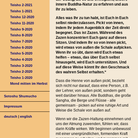
innere Buddha-Natur zu erfahren und aus
Teisho 2-2021
ihr zu leben.
Teisho 1-2021
Teisho 12-2020
Alles was Ihr zu tun habt, ist Euch in Euch
selbst niederzulassen. Pickt von innen,
Teisho 11-2020
indem Ihr jedem Augenblick der Zeit direkt
Teisho 9-2020
begegnet. Das ist Zazen. Während des
Teisho 8-2020
Zazen konzentriert Euch ganz auf dieses
Teisho 7-2020
Sitzen. Und indem Ihr so von innen pickt,
wird etwas von außen die Schale aufpicken.
Teisho 6-2020
Wenn ihr so übt, dann wird Euch etwas
Teisho 5-2020
helfen – etwas, das über Euch selbst
Teisho 4-2020
hinausgeht, wird Euch unterstützen. Und
Teisho 3-2020
auf diese Weise könnt Ihr den Geschmack
Teisho 2-2020
des wahren Selbst erhalten.“
Teisho 1-2020
Dass die Henne von außen pickt, bezieht
Mond mitten im Herbst
sich nicht nur darauf, dass eine Person, z.B.
der Lehrer, von außen pickt, sondern geht
weit darüber hinaus. Alle Buddhas, die große
Sotoshu Shumucho
Sangha, die Berge und Flüsse - alle
gemeinsam - picken auf eine ruhige Art und
Impressum
Weise die Schale von außen auf.
deutsch
|
english
Wenn wir die Zazen-Haltung einnehmen und
uns der Atmung zuwenden, fühlen wir, dass
darin Kräfte wirken. Wir beginnen unbewusst
mit einer unergründlichen, formenden Kraft