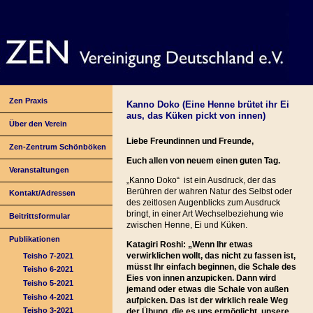
Zen Praxis
Kanno Doko (Eine Henne brütet ihr Ei
aus, das Küken pickt von innen)
Über den Verein
Liebe Freundinnen und Freunde,
Zen-Zentrum Schönböken
Euch allen von neuem einen guten Tag.
Veranstaltungen
„Kanno Doko“ ist ein Ausdruck, der das
Berühren der wahren Natur des Selbst oder
Kontakt/Adressen
des zeitlosen Augenblicks zum Ausdruck
bringt, in einer Art Wechselbeziehung wie
Beitrittsformular
zwischen Henne, Ei und Küken.
Publikationen
Katagiri Roshi: „Wenn Ihr etwas
verwirklichen wollt, das nicht zu fassen ist,
Teisho 7-2021
müsst Ihr einfach beginnen, die Schale des
Teisho 6-2021
Eies von innen anzupicken. Dann wird
Teisho 5-2021
jemand oder etwas die Schale von außen
Teisho 4-2021
aufpicken. Das ist der wirklich reale Weg
Teisho 3-2021
der Übung, die es uns ermöglicht, unsere