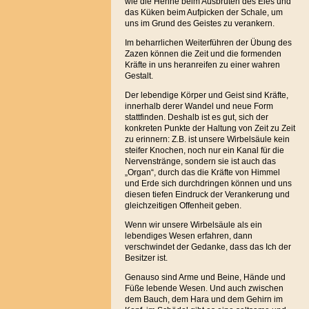
wie die Henne beim Ausbrüten des Eies und
das Küken beim Aufpicken der Schale, um
uns im Grund des Geistes zu verankern.
Im beharrlichen Weiterführen der Übung des
Zazen können die Zeit und die formenden
Kräfte in uns heranreifen zu einer wahren
Gestalt.
Der lebendige Körper und Geist sind Kräfte,
innerhalb derer Wandel und neue Form
stattfinden. Deshalb ist es gut, sich der
konkreten Punkte der Haltung von Zeit zu Zeit
zu erinnern: Z.B. ist unsere Wirbelsäule kein
steifer Knochen, noch nur ein Kanal für die
Nervenstränge, sondern sie ist auch das
„Organ“, durch das die Kräfte von Himmel
und Erde sich durchdringen können und uns
diesen tiefen Eindruck der Verankerung und
gleichzeitigen Offenheit geben.
Wenn wir unsere Wirbelsäule als ein
lebendiges Wesen erfahren, dann
verschwindet der Gedanke, dass das Ich der
Besitzer ist.
Genauso sind Arme und Beine, Hände und
Füße lebende Wesen. Und auch zwischen
dem Bauch, dem Hara und dem Gehirn im