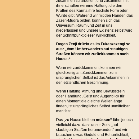
zusammen zu arbeiten, und zusammen mit
ihr erschaffen wir eine Haltung, die den
Kräften des Karma ihre höchste Form oder
Würde gibt. Während wir mit den Händen das
Zazen-Mudra bilden, können sich das
Universum, Raum und Zeit in uns
niederlassen und unsere Existenz selbst wird
der Schnittpunkt dieser Wirklichkeit.
Dogen Zenji drückt es im Fukanzazengi so
aus: „Vom Umherwandern auf staubigen
Straßen können wir zurückkommen nach
Hause.“
Wenn wir zurückkommen, kommen wir
gleichzeitig an. Zurückkommen zum
ursprünglichen Selbst ist das Ankommen in
der letztendlichen Bestimmung.
Wenn Haltung, Atmung und Bewusstsein
oder Handlung, Geist und Augenblick für
einen Moment die gleiche Wellenlänge
finden, ist ursprüngliches Selbst unmittelbar
manifest.
Das „zu Hause bleiben
müssen“
führt jedoch
vielleicht dazu, dass unser Geist „auf
staubigen Straßen herumwandert“ und wir
brauchen etwas Geduld und Beharrlichkeit,