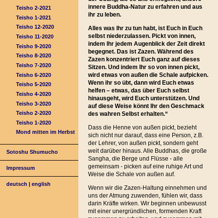
innere Buddha-Natur zu erfahren und aus
Teisho 2-2021
ihr zu leben.
Teisho 1-2021
Teisho 12-2020
Alles was Ihr zu tun habt, ist Euch in Euch
selbst niederzulassen. Pickt von innen,
Teisho 11-2020
indem Ihr jedem Augenblick der Zeit direkt
Teisho 9-2020
begegnet. Das ist Zazen. Während des
Teisho 8-2020
Zazen konzentriert Euch ganz auf dieses
Teisho 7-2020
Sitzen. Und indem Ihr so von innen pickt,
wird etwas von außen die Schale aufpicken.
Teisho 6-2020
Wenn ihr so übt, dann wird Euch etwas
Teisho 5-2020
helfen – etwas, das über Euch selbst
Teisho 4-2020
hinausgeht, wird Euch unterstützen. Und
Teisho 3-2020
auf diese Weise könnt Ihr den Geschmack
Teisho 2-2020
des wahren Selbst erhalten.“
Teisho 1-2020
Dass die Henne von außen pickt, bezieht
Mond mitten im Herbst
sich nicht nur darauf, dass eine Person, z.B.
der Lehrer, von außen pickt, sondern geht
weit darüber hinaus. Alle Buddhas, die große
Sotoshu Shumucho
Sangha, die Berge und Flüsse - alle
gemeinsam - picken auf eine ruhige Art und
Impressum
Weise die Schale von außen auf.
deutsch
|
english
Wenn wir die Zazen-Haltung einnehmen und
uns der Atmung zuwenden, fühlen wir, dass
darin Kräfte wirken. Wir beginnen unbewusst
mit einer unergründlichen, formenden Kraft