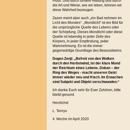
Fluss. Und durch unsere Haltung und durch
die Art und Weise, wie wir leben, können wir
diese Wahrheit bezeugen.
Zazen meint aber auch „ein Bad nehmen im
Licht des Mondes“. „Mondlicht“ ist ein Bild für
die ursprüngliche Quelle des Lebens oder
der Schöpfung. Dieses Mondlicht oder diese
Quelle ist lebendig in jeder Zelle des
Körpers, in jeder Empfindung, jeder
Wahrnehmung. Es ist die immer
gegenwärtige Grundlage des Bewusstseins.
Dogen Zenji: „Befreit von den Wolken
durch den Herbstwind, ist der klare Mond
der Reichtum eines Lebens.
Dokan
– der
Ring des Weges - macht unseren Geist
immer wieder neu und frisch. Im Erwachen
sind Subjekt und Objekt verschwunden.“
Ich danke Euch sehr für Euer Zuhören, bitte
bleibt gesund.
Herzlichst
L. Tenryu
4. Woche im April 2020