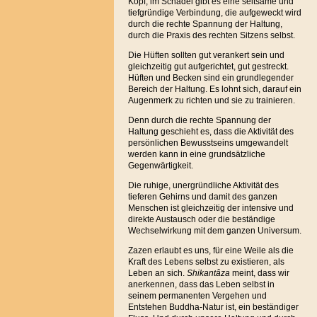
Kopf, im Schädel gibt es eine seltsame und
tiefgründige Verbindung, die aufgeweckt wird
durch die rechte Spannung der Haltung,
durch die Praxis des rechten Sitzens selbst.
Die Hüften sollten gut verankert sein und
gleichzeitig gut aufgerichtet, gut gestreckt.
Hüften und Becken sind ein grundlegender
Bereich der Haltung. Es lohnt sich, darauf ein
Augenmerk zu richten und sie zu trainieren.
Denn durch die rechte Spannung der
Haltung geschieht es, dass die Aktivität des
persönlichen Bewusstseins umgewandelt
werden kann in eine grundsätzliche
Gegenwärtigkeit.
Die ruhige, unergründliche Aktivität des
tieferen Gehirns und damit des ganzen
Menschen ist gleichzeitig der intensive und
direkte Austausch oder die beständige
Wechselwirkung mit dem ganzen Universum.
Zazen erlaubt es uns, für eine Weile als die
Kraft des Lebens selbst zu existieren, als
Leben an sich.
Shikantâza
meint, dass wir
anerkennen, dass das Leben selbst in
seinem permanenten Vergehen und
Entstehen Buddha-Natur ist, ein beständiger