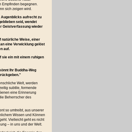
ren Empfinden begegnen.
n sich zeigen wird.
n Augenblicks aufrecht zu
geblieben seid, wendet
er Geistverfassung wieder
 natürliche Weise, einer
an eine Verwicklung gelöst
n auf.
 sie ein mit einem ruhigen
, könnt Ihr Buddha-Weg
zurückgeben."
enschliche Welt, werden
eitig subtile, formende
n Genen eine Erinnerung
die Beherrscher des
nt so umtreibt, aus unserer
nschlichem Wissen und Können
ht. Vielleicht geht es nicht
ng – in uns und der Welt.