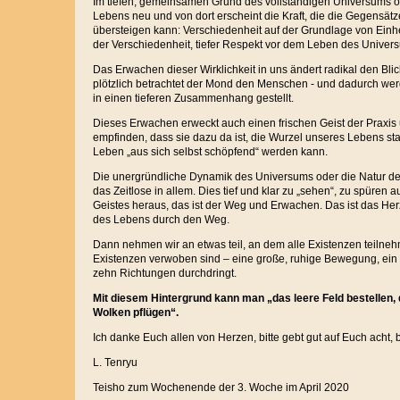
Im tiefen, gemeinsamen Grund des vollständigen Universums or
Lebens neu und von dort erscheint die Kraft, die die Gegensät
übersteigen kann: Verschiedenheit auf der Grundlage von Einhei
der Verschiedenheit, tiefer Respekt vor dem Leben des Univer
Das Erwachen dieser Wirklichkeit in uns ändert radikal den Blic
plötzlich betrachtet der Mond den Menschen - und dadurch werd
in einen tieferen Zusammenhang gestellt.
Dieses Erwachen erweckt auch einen frischen Geist der Praxis 
empfinden, dass sie dazu da ist, die Wurzel unseres Lebens st
Leben „aus sich selbst schöpfend“ werden kann.
Die unergründliche Dynamik des Universums oder die Natur der 
das Zeitlose in allem. Dies tief und klar zu „sehen“, zu spüren
Geistes heraus, das ist der Weg und Erwachen. Das ist das Her
des Lebens durch den Weg.
Dann nehmen wir an etwas teil, an dem alle Existenzen teilneh
Existenzen verwoben sind – eine große, ruhige Bewegung, ein r
zehn Richtungen durchdringt.
Mit diesem Hintergrund kann man „das leere Feld bestellen,
Wolken pflügen“.
Ich danke Euch allen von Herzen, bitte gebt gut auf Euch acht, 
L. Tenryu
Teisho zum Wochenende der 3. Woche im April 2020