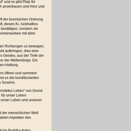
“ und es gibt Platz für
ch anvertrauen und Herz und
aft der kosmischen Ordnung
, dieses Ki, rückhaltlos.
 bestätigen, sondern sie
sammenwirken mit allen
chen Richtungen zu bewegen,
ld aufbringen, dies eine
s Geistes, aus der Tiefe der
er der Wellenlänge. Ein
zen-Haltung.
ein öffnen und sammeln
nd es die konditionierten
s Soseins.
rknotetes Leben“ von Grund
 für unser Leben
g unser Leben und unseren
 der menschlichen Welt
rablen Aspekten des
gliche Buddha-Natur