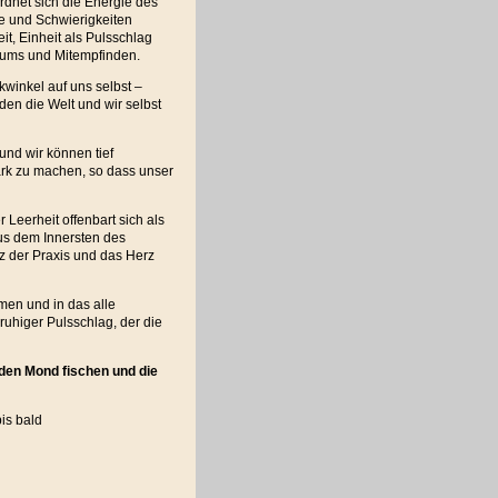
dnet sich die Energie des
ze und Schwierigkeiten
t, Einheit als Pulsschlag
sums und Mitempfinden.
kwinkel auf uns selbst –
en die Welt und wir selbst
und wir können tief
ark zu machen, so dass unser
Leerheit offenbart sich als
 aus dem Innersten des
z der Praxis und das Herz
men und in das alle
uhiger Pulsschlag, der die
 den Mond fischen und die
bis bald