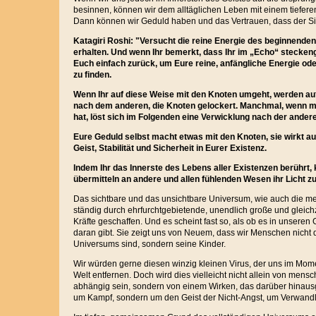
besinnen, können wir dem alltäglichen Leben mit einem tiefe
Dann können wir Geduld haben und das Vertrauen, dass der Sin
Katagiri Roshi: "Versucht die reine Energie des beginnende
erhalten. Und wenn Ihr bemerkt, dass Ihr im „Echo“ stecken
Euch einfach zurück, um Eure reine, anfängliche Energie od
zu finden.
Wenn Ihr auf diese Weise mit den Knoten umgeht, werden auf
nach dem anderen, die Knoten gelockert. Manchmal, wenn m
hat, löst sich im Folgenden eine Verwicklung nach der andere
Eure Geduld selbst macht etwas mit den Knoten, sie wirkt auf
Geist, Stabilität und Sicherheit in Eurer Existenz.
Indem Ihr das Innerste des Lebens aller Existenzen berührt
übermitteln an andere und allen fühlenden Wesen ihr Licht 
Das sichtbare und das unsichtbare Universum, wie auch die m
ständig durch ehrfurchtgebietende, unendlich große und gleichz
Kräfte geschaffen. Und es scheint fast so, als ob es in unsere
daran gibt. Sie zeigt uns von Neuem, dass wir Menschen nicht 
Universums sind, sondern seine Kinder.
Wir würden gerne diesen winzig kleinen Virus, der uns im Mome
Welt entfernen. Doch wird dies vielleicht nicht allein von me
abhängig sein, sondern von einem Wirken, das darüber hinausge
um Kampf, sondern um den Geist der Nicht-Angst, um Verwandlu