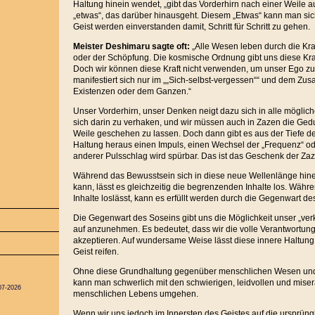
Haltung hinein wendet, „gibt das Vorderhirn nach einer Weile auf
„etwas“, das darüber hinausgeht. Diesem „Etwas“ kann man si
Geist werden einverstanden damit, Schritt für Schritt zu gehen.
Meister Deshimaru sagte oft:
„Alle Wesen leben durch die Kr
oder der Schöpfung. Die kosmische Ordnung gibt uns diese Kraft
Doch wir können diese Kraft nicht verwenden, um unser Ego zu
manifestiert sich nur im „„Sich-selbst-vergessen““ und dem Zu
Existenzen oder dem Ganzen.“
Unser Vorderhirn, unser Denken neigt dazu sich in alle mögli
sich darin zu verhaken, und wir müssen auch in Zazen die Gedu
Weile geschehen zu lassen. Doch dann gibt es aus der Tiefe de
Haltung heraus einen Impuls, einen Wechsel der „Frequenz“ od
anderer Pulsschlag wird spürbar. Das ist das Geschenk der Za
Während das Bewusstsein sich in diese neue Wellenlänge hin
kann, lässt es gleichzeitig die begrenzenden Inhalte los. Währe
Inhalte loslässt, kann es erfüllt werden durch die Gegenwart de
Die Gegenwart des Soseins gibt uns die Möglichkeit unser „ve
auf anzunehmen. Es bedeutet, dass wir die volle Verantwortung
akzeptieren. Auf wundersame Weise lässt diese innere Haltun
Geist reifen.
Ohne diese Grundhaltung gegenüber menschlichen Wesen und
kann man schwerlich mit den schwierigen, leidvollen und mise
07-2026
menschlichen Lebens umgehen.
Wenn wir uns jedoch im Innersten des Geistes auf die ursprün