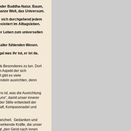
 oder Buddha-Natur. Baum,
 ganze Welt, das Universum.
 er sich durchgehend jedem
xistiert im Alltagsleben.
uer Leben zum universellen
t aller fühlenden Wesen.
 was ihr tut, er ist da.
hts Besonderes zu tun. Dort
m Aspekt der sich
gibt es viele
andeln ausrichten, denn
s ist, was die Ausrichtung
Tuns“, damit unser innerer
er Stille entwickelt der
raft, Kompassnadel und
 Ganzheit. Gedanken und
wirkende Kräfte, die unser
 „den Geist nach innen