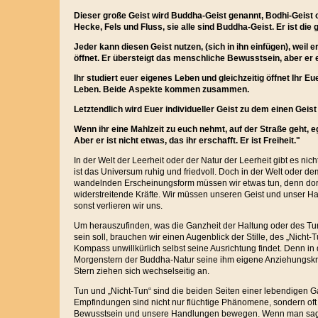
Dieser große Geist wird Buddha-Geist genannt, Bodhi-Geist
Hecke, Fels und Fluss, sie alle sind Buddha-Geist. Er ist die
Jeder kann diesen Geist nutzen, (sich in ihn einfügen), weil
öffnet. Er übersteigt das menschliche Bewusstsein, aber er e
Ihr studiert euer eigenes Leben und gleichzeitig öffnet Ihr E
Leben. Beide Aspekte kommen zusammen.
Letztendlich wird Euer individueller Geist zu dem einen Geis
Wenn ihr eine Mahlzeit zu euch nehmt, auf der Straße geht, egal
Aber er ist nicht etwas, das ihr erschafft. Er ist Freiheit."
In der Welt der Leerheit oder der Natur der Leerheit gibt es nic
ist das Universum ruhig und friedvoll. Doch in der Welt oder de
wandelnden Erscheinungsform müssen wir etwas tun, denn dort 
widerstreitende Kräfte. Wir müssen unseren Geist und unser H
sonst verlieren wir uns.
Um herauszufinden, was die Ganzheit der Haltung oder des Tun
sein soll, brauchen wir einen Augenblick der Stille, des „Nicht-
Kompass unwillkürlich selbst seine Ausrichtung findet. Denn in d
Morgenstern der Buddha-Natur seine ihm eigene Anziehungsk
Stern ziehen sich wechselseitig an.
Tun und „Nicht-Tun“ sind die beiden Seiten einer lebendigen
Empfindungen sind nicht nur flüchtige Phänomene, sondern oft 
Bewusstsein und unsere Handlungen bewegen. Wenn man sagt