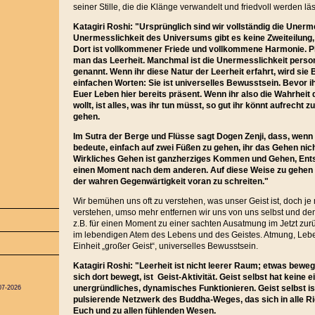
seiner Stille, die die Klänge verwandelt und friedvoll werden läs
Katagiri Roshi: "Ursprünglich sind wir vollständig die Unerme
Unermesslichkeit des Universums gibt es keine Zweiteilung,
Dort ist vollkommener Friede und vollkommene Harmonie. P
man das Leerheit. Manchmal ist die Unermesslichkeit person
genannt. Wenn ihr diese Natur der Leerheit erfahrt, wird sie
einfachen Worten: Sie ist universelles Bewusstsein. Bevor ih
Euer Leben hier bereits präsent. Wenn ihr also die Wahrheit 
wollt, ist alles, was ihr tun müsst, so gut ihr könnt aufrecht
gehen.
Im Sutra der Berge und Flüsse sagt Dogen Zenji, dass, wenn
bedeute, einfach auf zwei Füßen zu gehen, ihr das Gehen nic
Wirkliches Gehen ist ganzherziges Kommen und Gehen, Ent
einen Moment nach dem anderen. Auf diese Weise zu gehen 
der wahren Gegenwärtigkeit voran zu schreiten."
Wir bemühen uns oft zu verstehen, was unser Geist ist, doch j
verstehen, umso mehr entfernen wir uns von uns selbst und d
z.B. für einen Moment zu einer sachten Ausatmung im Jetzt zur
im lebendigen Atem des Lebens und des Geistes. Atmung, Leben
Einheit „großer Geist“, universelles Bewusstsein.
Katagiri Roshi: "Leerheit ist nicht leerer Raum; etwas beweg
sich dort bewegt, ist Geist-Aktivität. Geist selbst hat keine 
unergründliches, dynamisches Funktionieren. Geist selbst i
07-2026
pulsierende Netzwerk des Buddha-Weges, das sich in alle R
Euch und zu allen fühlenden Wesen.