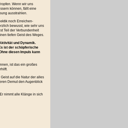
Tropfen. Wenn wir uns
sern können, fällt eine
bung ausstrahlen.
ektik noch Erreichen-
zlich bewusst, wie sehr uns
ist Teil der Verbundenheit
inen tiefen Geist des Weges.
 Aktivität und Dynamik.
Es ist der schöpferische
. Ohne diesen Impuls kann
nen, ist das ein großes
ilft.
Geist auf die Natur der alles
nneren Demut den Augenblick
Er nimmt alle Klänge in sich