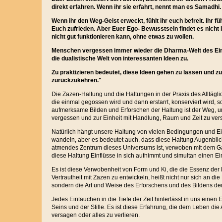
direkt erfahren. Wenn ihr sie erfahrt, nennt man es Samadhi.
Wenn ihr den Weg-Geist erweckt, fühlt ihr euch befreit. Ihr füh
Euch zufrieden. Aber Euer Ego- Bewusstsein findet es nicht 
nicht gut funktionieren kann, ohne etwas zu wollen.
Menschen vergessen immer wieder die Dharma-Welt des Ein
die dualistische Welt von interessanten Ideen zu.
Zu praktizieren bedeutet, diese Ideen gehen zu lassen und
zurückzukehren."
Die Zazen-Haltung und die Haltungen in der Praxis des Alltägli
die einmal gegossen wird und dann erstarrt, konserviert wird, 
aufmerksame Bilden und Erforschen der Haltung ist der Weg, un
vergessen und zur Einheit mit Handlung, Raum und Zeit zu ve
Natürlich hängt unsere Haltung von vielen Bedingungen und Ein
wandeln, aber es bedeutet auch, dass diese Haltung Augenblick
atmendes Zentrum dieses Universums ist, verwoben mit dem G
diese Haltung Einflüsse in sich aufnimmt und simultan einen Ein
Es ist diese Verwobenheit von Form und Ki, die die Essenz der 
Vertrautheit mit Zazen zu entwickeln, heißt nicht nur sich an d
sondern die Art und Weise des Erforschens und des Bildens der
Jedes Eintauchen in die Tiefe der Zeit hinterlässt in uns eine
Seins und der Stille. Es ist diese Erfahrung, die dem Leben die
versagen oder alles zu verlieren.