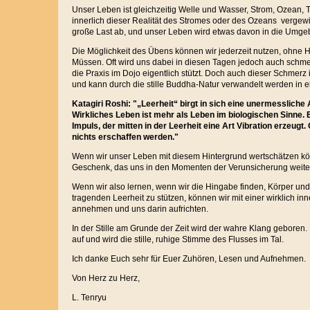
Unser Leben ist gleichzeitig Welle und Wasser, Strom, Ozean, 
innerlich dieser Realität des Stromes oder des Ozeans vergewis
große Last ab, und unser Leben wird etwas davon in die Umge
Die Möglichkeit des Übens können wir jederzeit nutzen, ohne H
Müssen. Oft wird uns dabei in diesen T
agen jedoch auch schmer
die Praxis im Dojo eigentlich stützt. Doch auch dieser Schmerz 
und kann durch die stille Buddha-Natur verwandelt werden in e
Katagiri Roshi: "„Leerheit“ birgt in sich eine unermessliche
Wirkliches Leben ist mehr als Leben im biologischen Sinne. 
Impuls, der mitten in der Leerheit eine Art Vibration erzeugt
nichts erschaffen werden."
Wenn wir unser Leben mit diesem Hintergrund wertschätzen kön
Geschenk, das uns in den Momenten der Verunsicherung weiterh
Wenn wir also lernen, wenn wir die Hingabe finden, Körper und 
tragenden Leerheit zu stützen, können wir mit einer wirklich i
annehmen und uns darin aufrichten.
In der Stille am Grunde der Zeit wird der wahre Klang geboren. 
auf und wird die stille, ruhige Stimme des Flusses im Tal.
Ich danke Euch sehr für Euer Zuhören, Lesen und Aufnehmen.
Von Herz zu Herz,
L. Tenryu