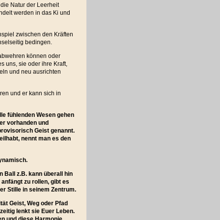
ie Natur der Leerheit
ndelt werden in das Ki und
spiel zwischen den Kräften
hselseitig bedingen.
 abwehren können oder
s uns, sie oder ihre Kraft,
deln und neu ausrichten
en und er kann sich in
Alle fühlenden Wesen gehen
mmer vorhanden und
provisorisch Geist genannt.
teilhabt, nennt man es den
 dynamisch.
 Ball z.B. kann überall hin
anfängt zu rollen, gibt es
r Stille in seinem Zentrum.
ität Geist, Weg oder Pfad
eitig lenkt sie Euer Leben.
eden und diese Harmonie