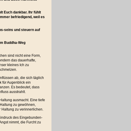
lt Euch dankbar. Ihr fühlt
immer befriedigend, weil es
s-seins und steuern auf
 zum Buddha-Weg
chen sind nicht eine Form,
sondern das dauerhafte,
ser kleines Ich zu
rschmelzen.
flüssen ab, die sich täglich
 für Augenblick ein
anzen. Es bedeutet, dass
fluss ausstrahlt.
Haltung ausmacht. Eine tiefe
ie Haltung zu gewöhnen,
 Haltung zu verinnerlichen.
n Eindruck des Eingebunden-
 Angst nimmt, die Furcht zu