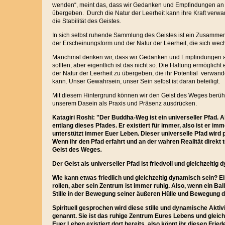
wenden“, meint das, dass wir Gedanken und Empfindungen an d
übergeben. Durch die Natur der Leerheit kann ihre Kraft verwa
die Stabilität des Geistes.
In sich selbst ruhende Sammlung des Geistes ist ein Zusammen
der Erscheinungsform und der Natur der Leerheit, die sich wec
Manchmal denken wir, dass wir Gedanken und Empfindungen
sollten, aber eigentlich ist das nicht so. Die Haltung ermöglicht e
der Natur der Leerheit zu übergeben, die ihr Potential verwan
kann. Unser Gewahrsein, unser Sein selbst ist daran beteiligt.
Mit diesem Hintergrund können wir den Geist des Weges berühr
unserem Dasein als Praxis und Präsenz ausdrücken.
Katagiri Roshi: "Der Buddha-Weg ist ein universeller Pfad. 
entlang dieses Pfades. Er existiert für immer, also ist er i
unterstützt immer Euer Leben. Dieser universelle Pfad wird 
Wenn ihr den Pfad erfahrt und an der wahren Realität direkt 
Geist des Weges
.
Der Geist als universeller Pfad ist friedvoll und gleichzeitig
Wie kann etwas friedlich und gleichzeitig dynamisch sein? Ein
rollen, aber sein Zentrum ist immer ruhig. Also, wenn ein Ball 
Stille in der Bewegung seiner äußeren Hülle und Bewegung de
Spirituell gesprochen wird diese stille und dynamische Aktiv
genannt. Sie ist das ruhige Zentrum Eures Lebens und gleichz
Euer Leben existiert dort bereits, also könnt ihr diesen Fri