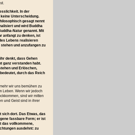
st.
sslichkeit. In der
 keine Unterscheidung.
hilosophisch gesagt nennt
alisiert und wird Buddha
 Buddha-Natur genannt. Mit
r anfangt zu denken, ist
des Lebens realisieren
 zu stehen und anzufangen zu
 ihr denkt, dass Gehen
ht ganz verstanden habt.
stehen und Erlöschen,
bedeutet, durch das Reich
e mehr wir uns bemühen zu
em Leben. Wenn wir jedoch
ückkommen, sind wir mitten
 und Geist sind in ihrer
t sich dort. Das Etwas, das
eigene fassbare Form; er ist
st das vollkommene,
ichtungen ausdehnt: zu