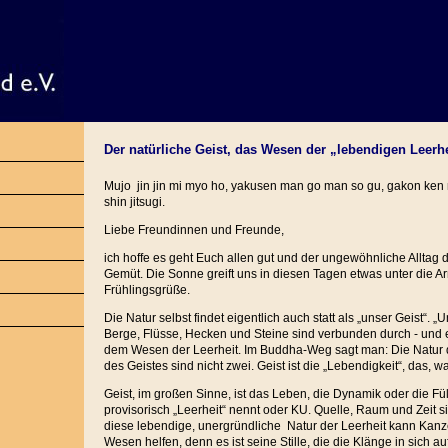
Der natürliche Geist, das Wesen der „lebendigen Leerhe
Mujo jin jin mi myo ho, yakusen man go man so gu, gakon ken 
shin jitsugi.
Liebe Freundinnen und Freunde,
ich hoffe es geht Euch allen gut und der ungewöhnliche Alltag d
Gemüt. Die Sonne greift uns in diesen Tagen etwas unter die A
Frühlingsgrüße.
Die Natur selbst findet eigentlich auch statt als „unser Geist“. „
Berge, Flüsse, Hecken und Steine sind verbunden durch - und e
dem Wesen der Leerheit. Im Buddha-Weg sagt man: Die Natur d
des Geistes sind nicht zwei. Geist ist die „Lebendigkeit“, das, wa
Geist, im großen Sinne, ist das Leben, die Dynamik oder die F
provisorisch „Leerheit“ nennt oder KU. Quelle, Raum und Zeit s
diese lebendige, unergründliche Natur der Leerheit kann Kanz
Wesen helfen, denn es ist seine Stille, die die Klänge in sich au