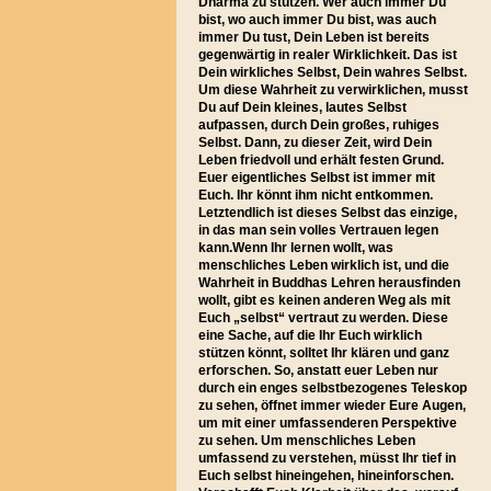
Dharma zu stützen. Wer auch immer Du
bist, wo auch immer Du bist, was auch
immer Du tust, Dein Leben ist bereits
gegenwärtig in realer Wirklichkeit. Das ist
Dein wirkliches Selbst, Dein wahres Selbst.
Um diese Wahrheit zu verwirklichen, musst
Du auf Dein kleines, lautes Selbst
aufpassen, durch Dein großes, ruhiges
Selbst. Dann, zu dieser Zeit, wird Dein
Leben friedvoll und erhält festen Grund.
Euer eigentliches Selbst ist immer mit
Euch. Ihr könnt ihm nicht entkommen.
Letztendlich ist dieses Selbst das einzige,
in das man sein volles Vertrauen legen
kann.Wenn Ihr lernen wollt, was
menschliches Leben wirklich ist, und die
Wahrheit in Buddhas Lehren herausfinden
wollt, gibt es keinen anderen Weg als mit
Euch „selbst“ vertraut zu werden. Diese
eine Sache, auf die Ihr Euch wirklich
stützen könnt, solltet Ihr klären und ganz
erforschen. So, anstatt euer Leben nur
durch ein enges selbstbezogenes Teleskop
zu sehen, öffnet immer wieder Eure Augen,
um mit einer umfassenderen Perspektive
zu sehen. Um menschliches Leben
umfassend zu verstehen, müsst Ihr tief in
Euch selbst hineingehen, hineinforschen.