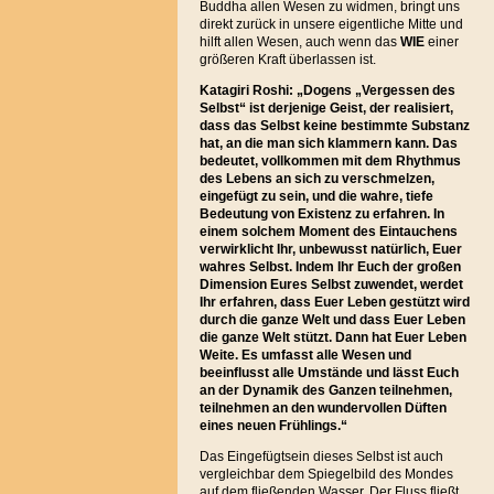
Buddha allen Wesen zu widmen, bringt uns
direkt zurück in unsere eigentliche Mitte und
hilft allen Wesen, auch wenn das
WIE
einer
größeren Kraft überlassen ist.
Katagiri Roshi: „Dogens „Vergessen des
Selbst“ ist derjenige Geist, der realisiert,
dass das Selbst keine bestimmte Substanz
hat, an die man sich klammern kann. Das
bedeutet, vollkommen mit dem Rhythmus
des Lebens an sich zu verschmelzen,
eingefügt zu sein, und die wahre, tiefe
Bedeutung von Existenz zu erfahren. In
einem solchem Moment des Eintauchens
verwirklicht Ihr, unbewusst natürlich, Euer
wahres Selbst. Indem Ihr Euch der großen
Dimension Eures Selbst zuwendet, werdet
Ihr erfahren, dass Euer Leben gestützt wird
durch die ganze Welt und dass Euer Leben
die ganze Welt stützt. Dann hat Euer Leben
Weite. Es umfasst alle Wesen und
beeinflusst alle Umstände und lässt Euch
an der Dynamik des Ganzen teilnehmen,
teilnehmen an den wundervollen Düften
eines neuen Frühlings.“
Das Eingefügtsein dieses Selbst ist auch
vergleichbar dem Spiegelbild des Mondes
auf dem fließenden Wasser. Der Fluss fließt,