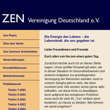
Zen Praxis
Die Energie des Lebens – die
Lebenskraft, die uns gegeben ist.
Über den Verein
Liebe Freundinnen und Freunde
Zen-Zentrum Schönböken
Euch allen von Herzen einen guten Tag.
Veranstaltungen
Zunächst möchte auch ich an dieser Stelle
sagen: Unser größter Respekt gilt allen, die
Kontakt/Adressen
in dieser Situation im Gesundheitswesen und
anderen Aufgaben zur grundlegenden
Beitrittsformular
Versorgung der Menschen arbeiten. Auch in
unserer Sangha gibt es viele, die darin
Publikationen
involviert sind. Alle werden sicher gerne aktiv
Teisho 7-2021
mithelfen, um diese Krise zu bewältigen,
doch aufgrund des komplexen Problems
Teisho 6-2021
muss auch für viele Ihr „Tun“ einfach darin
Teisho 5-2021
bestehen,
zu Hause zu bleiben.
Wie können
Teisho 4-2021
wir damit umgehen?
Teisho 3-2021