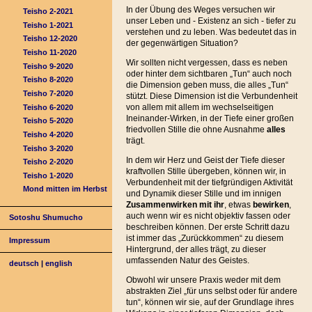
In der Übung des Weges versuchen wir
Teisho 2-2021
unser Leben und - Existenz an sich - tiefer zu
Teisho 1-2021
verstehen und zu leben. Was bedeutet das in
Teisho 12-2020
der gegenwärtigen Situation?
Teisho 11-2020
Wir sollten nicht vergessen, dass es neben
Teisho 9-2020
oder hinter dem sichtbaren „Tun“ auch noch
Teisho 8-2020
die Dimension geben muss, die alles „Tun“
Teisho 7-2020
stützt. Diese Dimension ist die Verbundenheit
von allem mit allem im wechselseitigen
Teisho 6-2020
Ineinander-Wirken, in der Tiefe einer großen
Teisho 5-2020
friedvollen Stille die ohne Ausnahme
alles
Teisho 4-2020
trägt.
Teisho 3-2020
In dem wir Herz und Geist der Tiefe dieser
Teisho 2-2020
kraftvollen Stille übergeben, können wir, in
Teisho 1-2020
Verbundenheit mit der tiefgründigen Aktivität
Mond mitten im Herbst
und Dynamik dieser Stille und im innigen
Zusammenwirken mit ihr
, etwas
bewirken
,
auch wenn wir es nicht objektiv fassen oder
Sotoshu Shumucho
beschreiben können. Der erste Schritt dazu
ist immer das „Zurückkommen“ zu diesem
Impressum
Hintergrund, der alles trägt, zu dieser
umfassenden Natur des Geistes.
deutsch
|
english
Obwohl wir unsere Praxis weder mit dem
abstrakten Ziel „für uns selbst oder für andere
tun“, können wir sie, auf der Grundlage ihres