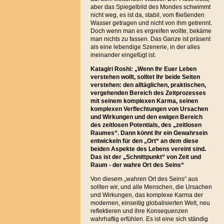
aber das Spiegelbild des Mondes schwimmt
nicht weg, es ist da, stabil, vom fließenden
Wasser getragen und nicht von ihm getrennt.
Doch wenn man es ergreifen wollte, bekäme
man nichts zu fassen. Das Ganze ist präsent
als eine lebendige Szenerie, in der alles
ineinander eingefügt ist.
Katagiri Roshi: „Wenn Ihr Euer Leben
verstehen wollt, solltet Ihr beide Seiten
verstehen: den alltäglichen, praktischen,
vergehenden Bereich des Zeitprozesses
mit seinem komplexen Karma, seinen
komplexen Verflechtungen von Ursachen
und Wirkungen und den ewigen Bereich
des zeitlosen Potentials, des „zeitlosen
Raumes“. Dann könnt Ihr ein Gewahrsein
entwickeln für den „Ort“ an dem diese
beiden Aspekte des Lebens vereint sind.
Das ist der „Schnittpunkt“ von Zeit und
Raum - der wahre Ort des Seins“
Von diesem „wahren Ort des Seins“ aus
sollten wir, und alle Menschen, die Ursachen
und Wirkungen, das komplexe Karma der
modernen, einseitig globalisierten Welt, neu
reflektieren und ihre Konsequenzen
wahrhaftig erfühlen. Es ist eine sich ständig