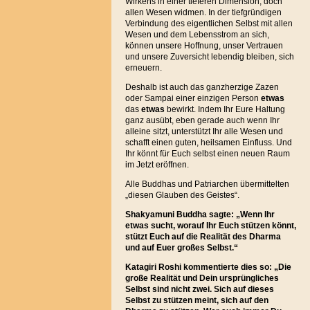
Wirkens in einer tieferen Dimension, doch
allen Wesen widmen. In der tiefgründigen
Verbindung des eigentlichen Selbst mit allen
Wesen und dem Lebensstrom an sich,
können unsere Hoffnung, unser Vertrauen
und unsere Zuversicht lebendig bleiben, sich
erneuern.
Deshalb ist auch das ganzherzige Zazen
oder Sampai einer einzigen Person
etwas
das
etwas
bewirkt. Indem Ihr Eure Haltung
ganz ausübt, eben gerade auch wenn Ihr
alleine sitzt, unterstützt Ihr alle Wesen und
schafft einen guten, heilsamen Einfluss. Und
Ihr könnt für Euch selbst einen neuen Raum
im Jetzt eröffnen.
Alle Buddhas und Patriarchen übermittelten
„diesen Glauben des Geistes“.
Shakyamuni Buddha sagte: „Wenn Ihr
etwas sucht, worauf Ihr Euch stützen könnt,
stützt Euch auf die Realität des Dharma
und auf Euer großes Selbst.“
Katagiri Roshi kommentierte dies so: „Die
große Realität und Dein ursprüngliches
Selbst sind nicht zwei. Sich auf dieses
Selbst zu stützen meint, sich auf den