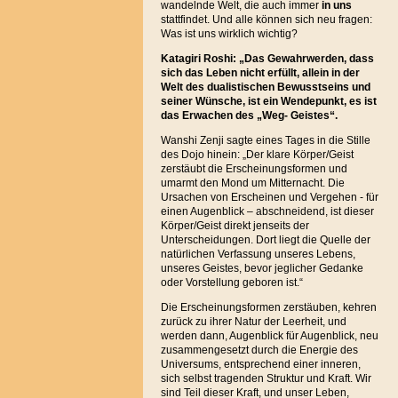
wandelnde Welt, die auch immer
in uns
stattfindet. Und alle können sich neu fragen:
Was ist uns wirklich wichtig?
Katagiri Roshi: „Das Gewahrwerden, dass
sich das Leben nicht erfüllt, allein in der
Welt des dualistischen Bewusstseins und
seiner Wünsche, ist ein Wendepunkt, es ist
das Erwachen des „Weg- Geistes“.
Wanshi Zenji sagte eines Tages in die Stille
des Dojo hinein: „Der klare Körper/Geist
zerstäubt die Erscheinungsformen und
umarmt den Mond um Mitternacht. Die
Ursachen von Erscheinen und Vergehen - für
einen Augenblick – abschneidend, ist dieser
Körper/Geist direkt jenseits der
Unterscheidungen. Dort liegt die Quelle der
natürlichen Verfassung unseres Lebens,
unseres Geistes, bevor jeglicher Gedanke
oder Vorstellung geboren ist.“
Die Erscheinungsformen zerstäuben, kehren
zurück zu ihrer Natur der Leerheit, und
werden dann, Augenblick für Augenblick, neu
zusammengesetzt durch die Energie des
Universums, entsprechend einer inneren,
sich selbst tragenden Struktur und Kraft. Wir
sind Teil dieser Kraft, und unser Leben,