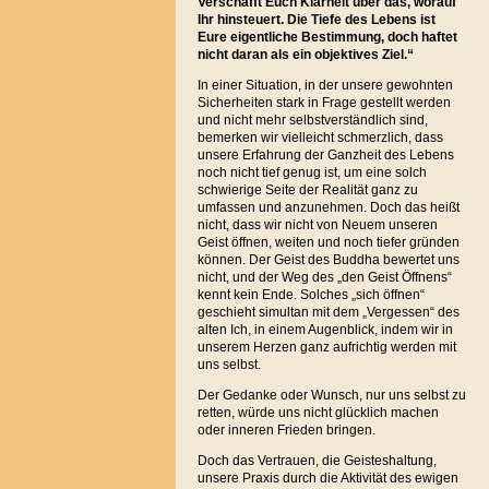
Verschafft Euch Klarheit über das, worauf
Ihr hinsteuert. Die Tiefe des Lebens ist
Eure eigentliche Bestimmung, doch haftet
nicht daran als ein objektives Ziel.“
In einer Situation, in der unsere gewohnten
Sicherheiten stark in Frage gestellt werden
und nicht mehr selbstverständlich sind,
bemerken wir vielleicht schmerzlich, dass
unsere Erfahrung der Ganzheit des Lebens
noch nicht tief genug ist, um eine solch
schwierige Seite der Realität ganz zu
umfassen und anzunehmen. Doch das heißt
nicht, dass wir nicht von Neuem unseren
Geist öffnen, weiten und noch tiefer gründen
können. Der Geist des Buddha bewertet uns
nicht, und
der Weg des „den Geist Öffnens“
kennt kein Ende. Solches „sich öffnen“
geschieht simultan mit dem „Vergessen“ des
alten Ich, in einem Augenblick, indem wir in
unserem Herzen ganz aufrichtig werden mit
uns selbst.
Der Gedanke oder Wunsch, nur uns selbst zu
retten, würde uns nicht glücklich machen
oder inneren Frieden bringen.
Doch das Vertrauen, die Geisteshaltung,
unsere Praxis durch die Aktivität des ewigen