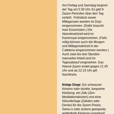
Am Freitag und Samstag beginnt
der Tag um 5:30 Uhr. Es gibt 9
Zazen-Perioden über den Tag
verteilt. Frühstück sowie
Mittagessen werden im Dojo
eingenommen. (Dafür braucht
man Essschalen.) Die
Abendmahlzeit wird im
Kaminsaal eingenommen. (Falls
nötig können auch die Morgen-
und Mittagsmahlzeit in der
Cafeteria eingenommen werden.)
Auch zwei bis drei Stunden
manueller Arbeit sind im
Tagesablauf vorgesehen. Das
Abend-Zazen endet gegen 21:45
Uhr und ab 22:15 Uhr gilt
Nachtruhe.
Nötige Dinge
: Ein schwarzer
Kimono oder dunkle, bequeme
Kleidung, ein Zafu (Zen-
Meditationskissen) und eine
Sitzunterlage (Zafuton oder
Decke) für die Zazen-Praxis;
Samu-e oder andere geeignete,
wetterfeste Kleidung (eventuell