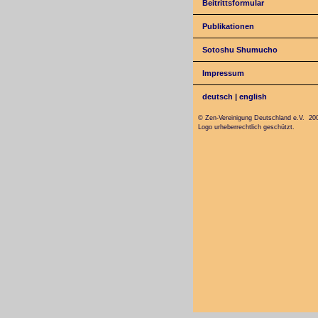
Beitrittsformular
Publikationen
Sotoshu Shumucho
Impressum
deutsch
|
english
© Zen-Vereinigung Deutschland e.V. 20
Logo urheberrechtlich geschützt.