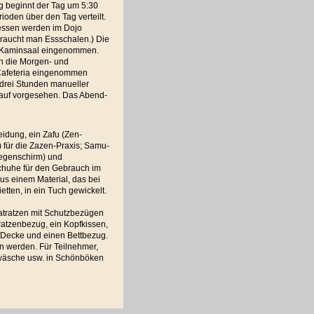
 beginnt der Tag um 5:30
rioden über den Tag verteilt.
essen werden im Dojo
raucht man Essschalen.) Die
 Kaminsaal eingenommen.
ch die Morgen- und
 Cafeteria eingenommen
 drei Stunden manueller
lauf vorgesehen. Das Abend-
idung, ein Zafu (Zen-
) für die Zazen-Praxis; Samu-
Regenschirm) und
schuhe für den Gebrauch im
s einem Material, das bei
tten, in ein Tuch gewickelt.
atratzen mit Schutzbezügen
ratzenbezug, ein Kopfkissen,
ne Decke und einen Bettbezug.
n werden. Für Teilnehmer,
twäsche usw. in Schönböken