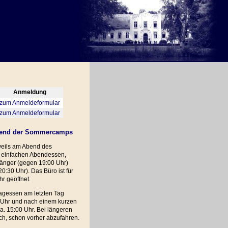
Anmeldung
zum Anmeldeformular
zum Anmeldeformular
ährend der Sommercamps
weils am Abend des
m einfachen Abendessen,
fänger (gegen 19:00 Uhr)
:30 Uhr). Das Büro ist für
r geöffnet.
tagessen am letzten Tag
 Uhr und nach einem kurzen
. 15:00 Uhr. Bei längeren
ch, schon vorher abzufahren.