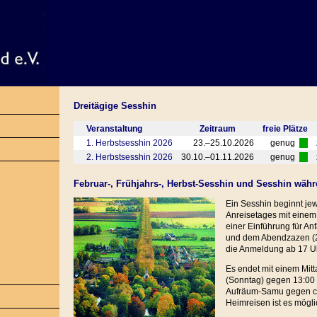
Dreitägige Sesshin
Veranstaltung
Zeitraum
freie Plätze
1. Herbstsesshin 2026
23.–25.10.2026
genug
2. Herbstsesshin 2026
30.10.–01.11.2026
genug
Februar-, Frühjahrs-, Herbst-Sesshin und Sesshin w
Ein Sesshin beginnt je
Anreisetages mit eine
einer Einführung für An
und dem Abendzazen (20
die Anmeldung ab 17 Uh
Es endet mit einem Mit
(Sonntag) gegen 13:00
Aufräum-Samu gegen ca
Heimreisen ist es mögli