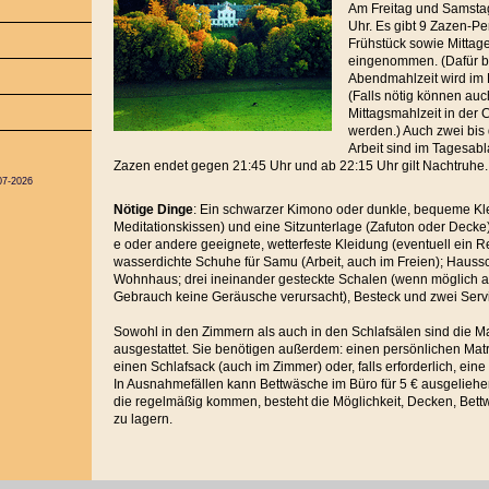
Am Freitag und Samstag
Uhr. Es gibt 9 Zazen-Pe
Frühstück sowie Mittag
eingenommen. (Dafür b
Abendmahlzeit wird im
(Falls nötig können au
Mittagsmahlzeit in der
werden.) Auch zwei bis
Arbeit sind im Tagesab
Zazen endet gegen 21:45 Uhr und ab 22:15 Uhr gilt Nachtruhe.
07-2026
Nötige Dinge
: Ein schwarzer Kimono oder dunkle, bequeme Kle
Meditationskissen) und eine Sitzunterlage (Zafuton oder Decke
e oder andere geeignete, wetterfeste Kleidung (eventuell ein 
wasserdichte Schuhe für Samu (Arbeit, auch im Freien); Haus
Wohnhaus; drei ineinander gesteckte Schalen (wenn möglich au
Gebrauch keine Geräusche verursacht), Besteck und zwei Servie
Sowohl in den Zimmern als auch in den Schlafsälen sind die M
ausgestattet. Sie benötigen außerdem: einen persönlichen Mat
einen Schlafsack (auch im Zimmer) oder, falls erforderlich, ei
In Ausnahmefällen kann Bettwäsche im Büro für 5 € ausgeliehe
die regelmäßig kommen, besteht die Möglichkeit, Decken, Bet
zu lagern.