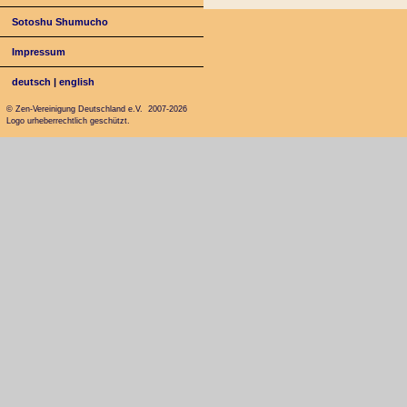
Sotoshu Shumucho
Impressum
deutsch
|
english
© Zen-Vereinigung Deutschland e.V. 2007-2026
Logo urheberrechtlich geschützt.