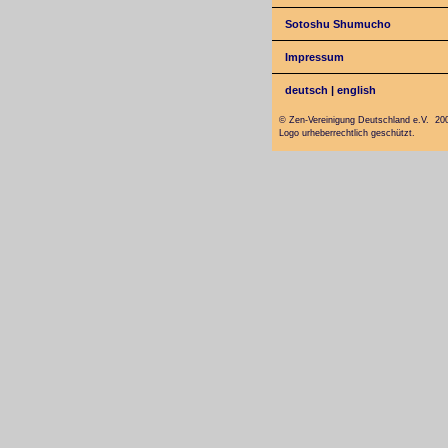
Sotoshu Shumucho
Impressum
deutsch
|
english
© Zen-Vereinigung Deutschland e.V. 20
Logo urheberrechtlich geschützt.