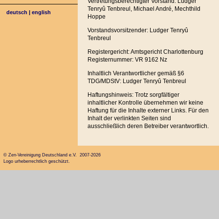
Vertretungsberechtigter Vorstand: Ludger
Tenryû Tenbreul, Michael André, Mechthild
deutsch
|
english
Hoppe
Vorstandsvorsitzender: Ludger Tenryû
Tenbreul
Registergericht: Amtsgericht Charlottenburg
Registernummer: VR 9162 Nz
Inhaltlich Verantwortlicher gemäß §6
TDG/MDStV: Ludger Tenryû Tenbreul
Haftungshinweis: Trotz sorgfältiger
inhaltlicher Kontrolle übernehmen wir keine
Haftung für die Inhalte externer Links. Für den
Inhalt der verlinkten Seiten sind
ausschließlich deren Betreiber verantwortlich.
© Zen-Vereinigung Deutschland e.V. 2007-2026
Logo urheberrechtlich geschützt.