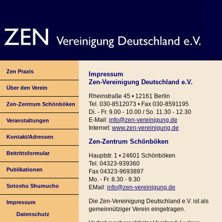
Zen Praxis
Impressum
Zen-Vereinigung Deutschland e.V.
Über den Verein
Rheinstraße 45 • 12161 Berlin
Tel. 030-8512073 • Fax 030-8591195
Zen-Zentrum Schönböken
Di. - Fr. 9.00 - 10.00 / So. 11.30 - 12.30
E-Mail:
info@zen-vereinigung.de
Veranstaltungen
Internet:
www.zen-vereinigung.de
Kontakt/Adressen
Zen-Zentrum Schönböken
Beitrittsformular
Hauptstr. 1 • 24601 Schönböken
Tel. 04323-939360
Publikationen
Fax 04323-9693897
Mo. - Fr. 8.30 - 9.30
Sotoshu Shumucho
EMail:
info@zen-vereinigung.de
Die Zen-Vereinigung Deutschland e.V. ist als
Impressum
gemeinnütziger Verein eingetragen.
Datenschutz