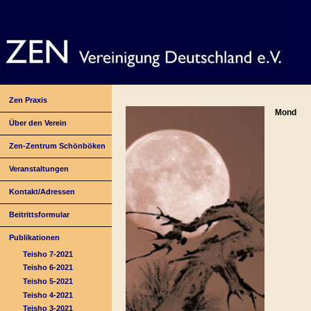
Zen Praxis
Mond
Über den Verein
Zen-Zentrum Schönböken
Veranstaltungen
Kontakt/Adressen
Beitrittsformular
Publikationen
Teisho 7-2021
Teisho 6-2021
Teisho 5-2021
Teisho 4-2021
Teisho 3-2021