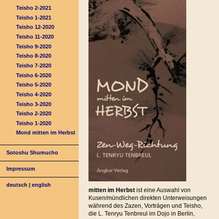
Teisho 2-2021
Teisho 1-2021
Teisho 12-2020
Teisho 11-2020
Teisho 9-2020
Teisho 8-2020
Teisho 7-2020
Teisho 6-2020
Teisho 5-2020
Teisho 4-2020
Teisho 3-2020
Teisho 2-2020
Teisho 1-2020
Mond mitten im Herbst
Sotoshu Shumucho
Impressum
deutsch
|
english
mitten im Herbst
ist eine Auswahl von
Kusen/mündlichen direkten Unterweisungen
während des Zazen, Vorträgen und Teisho,
die L. Tenryu Tenbreul im Dojo in Berlin,