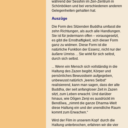
während der Sesshin im Zen-Zentrum in
Schönböken und bei verschiedenen anderen
Gelegenheiten gehalten hat.
Auszüge
Die Form des Sitzenden Buddha umfasst die
zehn Richtungen, als auch alle Handlungen.
Sie ist für jedermann offen – vorausgesetzt,
es gibt die Ernsthaftigkeit, sich dieser Form
ganz zu widmen. Diese Form ist die
natürliche Funktion der Essenz, nicht nur der
äußere Umriss ... Sie wirkt für sich selbst,
durch sich selbst.
... Wenn ein Mensch sich vollständig in die
Haltung des Zazen begibt, Körper und
persönliches Bewusstsein aufgegeben,
unbewusst natürlich „leeres Selbst“
realisierend, kann man sagen, dass der alte
Buddha, der seit anfangloser Zeit in Zazen
sitzt, zum Leben erwacht. Und darüber
hinaus, wie Dôgen Zenji es ausdrückt im
Bendôwa, „nimmt die ganze Dharma-Welt
diese Haltung ein und der unendliche Raum
kommt zum Erwachen.“
Wird der Film in unserem Kopf durch die
Haltung unterbrochen, erfahren wir die vier