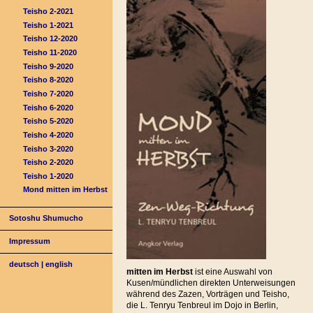
Teisho 2-2021
Teisho 1-2021
Teisho 12-2020
Teisho 11-2020
Teisho 9-2020
Teisho 8-2020
Teisho 7-2020
Teisho 6-2020
Teisho 5-2020
Teisho 4-2020
Teisho 3-2020
Teisho 2-2020
Teisho 1-2020
Mond mitten im Herbst
Sotoshu Shumucho
Impressum
deutsch
|
english
mitten im Herbst
ist eine Auswahl von
Kusen/mündlichen direkten Unterweisungen
während des Zazen, Vorträgen und Teisho,
die L. Tenryu Tenbreul im Dojo in Berlin,