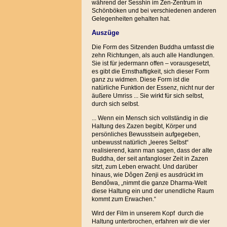
während der Sesshin im Zen-Zentrum in
Schönböken und bei verschiedenen anderen
Gelegenheiten gehalten hat.
Auszüge
Die Form des Sitzenden Buddha umfasst die
zehn Richtungen, als auch alle Handlungen.
Sie ist für jedermann offen – vorausgesetzt,
es gibt die Ernsthaftigkeit, sich dieser Form
ganz zu widmen. Diese Form ist die
natürliche Funktion der Essenz, nicht nur der
äußere Umriss ... Sie wirkt für sich selbst,
durch sich selbst.
... Wenn ein Mensch sich vollständig in die
Haltung des Zazen begibt, Körper und
persönliches Bewusstsein aufgegeben,
unbewusst natürlich „leeres Selbst“
realisierend, kann man sagen, dass der alte
Buddha, der seit anfangloser Zeit in Zazen
sitzt, zum Leben erwacht. Und darüber
hinaus, wie Dôgen Zenji es ausdrückt im
Bendôwa, „nimmt die ganze Dharma-Welt
diese Haltung ein und der unendliche Raum
kommt zum Erwachen.“
Wird der Film in unserem Kopf durch die
Haltung unterbrochen, erfahren wir die vier