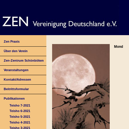
Zen Praxis
Mond
Über den Verein
Zen-Zentrum Schönböken
Veranstaltungen
Kontakt/Adressen
Beitrittsformular
Publikationen
Teisho 7-2021
Teisho 6-2021
Teisho 5-2021
Teisho 4-2021
Teisho 3-2021