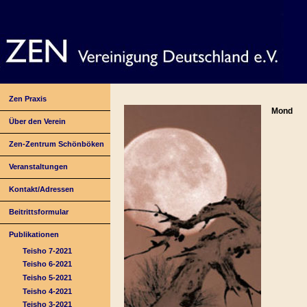
Zen Praxis
Mond
Über den Verein
Zen-Zentrum Schönböken
Veranstaltungen
Kontakt/Adressen
Beitrittsformular
Publikationen
Teisho 7-2021
Teisho 6-2021
Teisho 5-2021
Teisho 4-2021
Teisho 3-2021