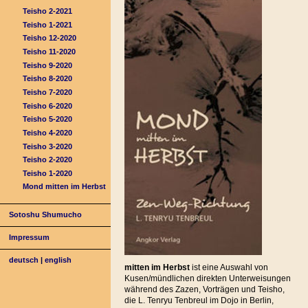
Teisho 2-2021
Teisho 1-2021
Teisho 12-2020
Teisho 11-2020
Teisho 9-2020
Teisho 8-2020
Teisho 7-2020
Teisho 6-2020
Teisho 5-2020
Teisho 4-2020
Teisho 3-2020
Teisho 2-2020
Teisho 1-2020
Mond mitten im Herbst
Sotoshu Shumucho
Impressum
deutsch
|
english
mitten im Herbst
ist eine Auswahl von
Kusen/mündlichen direkten Unterweisungen
während des Zazen, Vorträgen und Teisho,
die L. Tenryu Tenbreul im Dojo in Berlin,