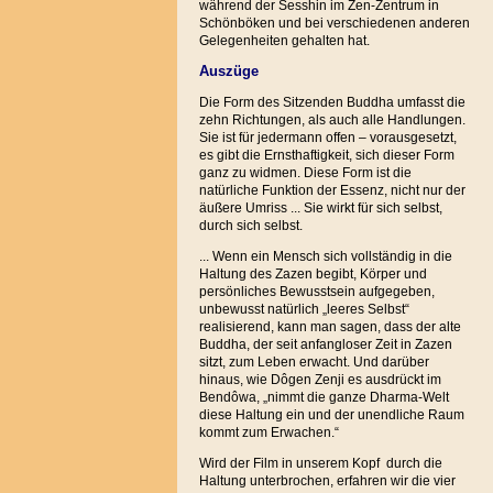
während der Sesshin im Zen-Zentrum in
Schönböken und bei verschiedenen anderen
Gelegenheiten gehalten hat.
Auszüge
Die Form des Sitzenden Buddha umfasst die
zehn Richtungen, als auch alle Handlungen.
Sie ist für jedermann offen – vorausgesetzt,
es gibt die Ernsthaftigkeit, sich dieser Form
ganz zu widmen. Diese Form ist die
natürliche Funktion der Essenz, nicht nur der
äußere Umriss ... Sie wirkt für sich selbst,
durch sich selbst.
... Wenn ein Mensch sich vollständig in die
Haltung des Zazen begibt, Körper und
persönliches Bewusstsein aufgegeben,
unbewusst natürlich „leeres Selbst“
realisierend, kann man sagen, dass der alte
Buddha, der seit anfangloser Zeit in Zazen
sitzt, zum Leben erwacht. Und darüber
hinaus, wie Dôgen Zenji es ausdrückt im
Bendôwa, „nimmt die ganze Dharma-Welt
diese Haltung ein und der unendliche Raum
kommt zum Erwachen.“
Wird der Film in unserem Kopf durch die
Haltung unterbrochen, erfahren wir die vier