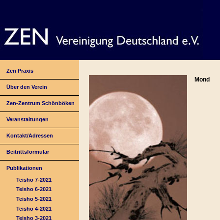
Zen Praxis
Mond
Über den Verein
Zen-Zentrum Schönböken
Veranstaltungen
Kontakt/Adressen
Beitrittsformular
Publikationen
Teisho 7-2021
Teisho 6-2021
Teisho 5-2021
Teisho 4-2021
Teisho 3-2021