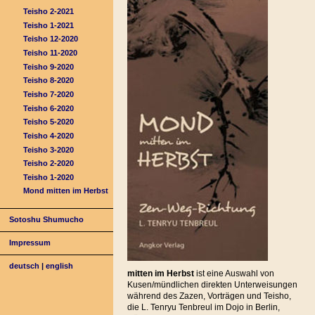
Teisho 2-2021
Teisho 1-2021
Teisho 12-2020
Teisho 11-2020
Teisho 9-2020
Teisho 8-2020
Teisho 7-2020
Teisho 6-2020
Teisho 5-2020
Teisho 4-2020
Teisho 3-2020
Teisho 2-2020
Teisho 1-2020
Mond mitten im Herbst
Sotoshu Shumucho
Impressum
deutsch
|
english
mitten im Herbst
ist eine Auswahl von
Kusen/mündlichen direkten Unterweisungen
während des Zazen, Vorträgen und Teisho,
die L. Tenryu Tenbreul im Dojo in Berlin,