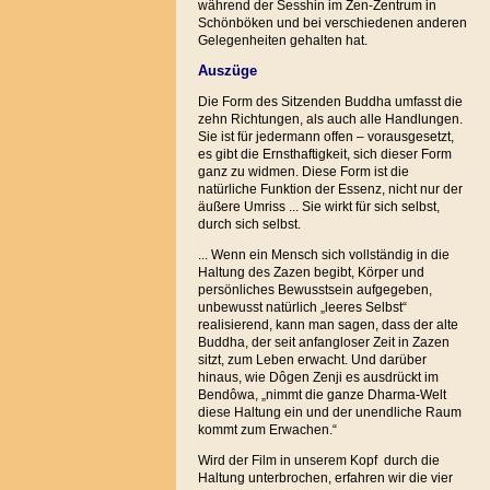
während der Sesshin im Zen-Zentrum in
Schönböken und bei verschiedenen anderen
Gelegenheiten gehalten hat.
Auszüge
Die Form des Sitzenden Buddha umfasst die
zehn Richtungen, als auch alle Handlungen.
Sie ist für jedermann offen – vorausgesetzt,
es gibt die Ernsthaftigkeit, sich dieser Form
ganz zu widmen. Diese Form ist die
natürliche Funktion der Essenz, nicht nur der
äußere Umriss ... Sie wirkt für sich selbst,
durch sich selbst.
... Wenn ein Mensch sich vollständig in die
Haltung des Zazen begibt, Körper und
persönliches Bewusstsein aufgegeben,
unbewusst natürlich „leeres Selbst“
realisierend, kann man sagen, dass der alte
Buddha, der seit anfangloser Zeit in Zazen
sitzt, zum Leben erwacht. Und darüber
hinaus, wie Dôgen Zenji es ausdrückt im
Bendôwa, „nimmt die ganze Dharma-Welt
diese Haltung ein und der unendliche Raum
kommt zum Erwachen.“
Wird der Film in unserem Kopf durch die
Haltung unterbrochen, erfahren wir die vier