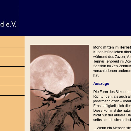
Mond mitten im Herbst
Kusen/mündlichen dire
während des Zazen, Vor
Tenryu Tenbreul im Dojo
Sesshin im Zen-Zentru
verschiedenen anderen
hat.
Auszüge
Die Form des Sitzende
Richtungen, als auch al
jedermann offen – vorau
Ernsthaftigkeit, sich d
Diese Form ist die natü
nicht nur der äußere Umri
selbst, durch sich selbst
... Wenn ein Mensch sic