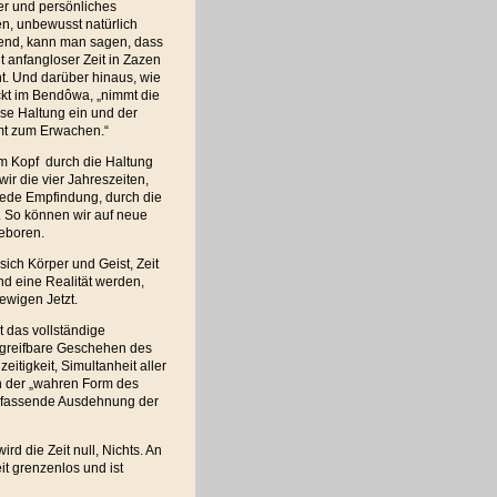
er und persönliches
n, unbewusst natürlich
erend, kann man sagen, dass
t anfangloser Zeit in Zazen
t. Und darüber hinaus, wie
kt im Bendôwa, „nimmt die
se Haltung ein und der
t zum Erwachen.“
em Kopf durch die Haltung
ir die vier Jahreszeiten,
jede Empfindung, durch die
. So können wir auf neue
eboren.
 sich Körper und Geist, Zeit
 eine Realität werden,
 ewigen Jetzt.
st das vollständige
ngreifbare Geschehen des
eitigkeit, Simultanheit aller
 in der „wahren Form des
 umfassende Ausdehnung der
d die Zeit null, Nichts. An
it grenzenlos und ist