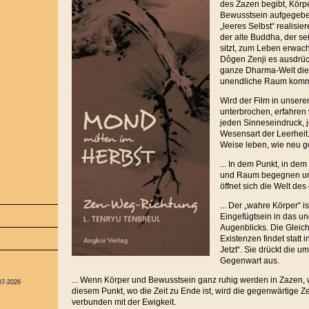
des Zazen begibt, Körp
Bewusstsein aufgegebe
„leeres Selbst“ realisi
der alte Buddha, der sei
sitzt, zum Leben erwach
Dôgen Zenji es ausdrüc
ganze Dharma-Welt die
unendliche Raum komm
Wird der Film in unser
unterbrochen, erfahren w
jeden Sinneseindruck, 
Wesensart der Leerheit
Weise leben, wie neu g
... In dem Punkt, in dem
und Raum begegnen und
öffnet sich die Welt des
... Der „wahre Körper“ i
Eingefügtsein in das u
Augenblicks. Die Gleichz
Existenzen findet statt
Jetzt“. Sie drückt die
Gegenwart aus.
... Wenn Körper und Bewusstsein ganz ruhig werden in Zazen, wir
07-2026
diesem Punkt, wo die Zeit zu Ende ist, wird die gegenwärtige Ze
verbunden mit der Ewigkeit.