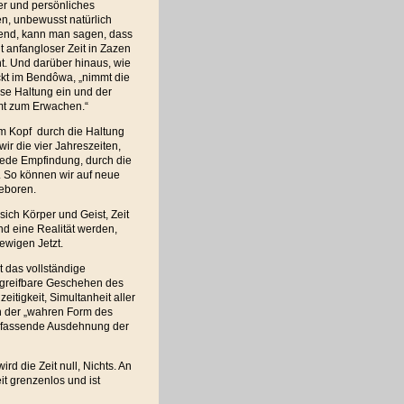
er und persönliches
n, unbewusst natürlich
erend, kann man sagen, dass
t anfangloser Zeit in Zazen
t. Und darüber hinaus, wie
kt im Bendôwa, „nimmt die
se Haltung ein und der
t zum Erwachen.“
em Kopf durch die Haltung
ir die vier Jahreszeiten,
jede Empfindung, durch die
. So können wir auf neue
eboren.
 sich Körper und Geist, Zeit
 eine Realität werden,
 ewigen Jetzt.
st das vollständige
ngreifbare Geschehen des
eitigkeit, Simultanheit aller
 in der „wahren Form des
 umfassende Ausdehnung der
d die Zeit null, Nichts. An
it grenzenlos und ist