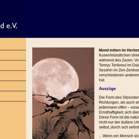
Mond mitten im Herbst
Kusen/mündlichen dire
während des Zazen, Vor
Tenryu Tenbreul im Dojo
Sesshin im Zen-Zentru
verschiedenen anderen
hat.
Auszüge
Die Form des Sitzende
Richtungen, als auch al
jedermann offen – vorau
Ernsthaftigkeit, sich d
Diese Form ist die natü
nicht nur der äußere Umri
selbst, durch sich selbst
... Wenn ein Mensch sic