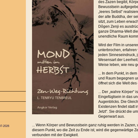
des Zazen begibt, Körp
Bewusstsein aufgegebe
„leeres Selbst“ realisi
der alte Buddha, der sei
sitzt, zum Leben erwach
Dôgen Zenji es ausdrüc
ganze Dharma-Welt die
unendliche Raum komm
Wird der Film in unser
unterbrochen, erfahren w
jeden Sinneseindruck, 
Wesensart der Leerheit
Weise leben, wie neu g
... In dem Punkt, in dem
und Raum begegnen und
öffnet sich die Welt des
... Der „wahre Körper“ i
Eingefügtsein in das u
Augenblicks. Die Gleichz
Existenzen findet statt
Jetzt“. Sie drückt die
Gegenwart aus.
... Wenn Körper und Bewusstsein ganz ruhig werden in Zazen, wir
07-2026
diesem Punkt, wo die Zeit zu Ende ist, wird die gegenwärtige Ze
verbunden mit der Ewigkeit.