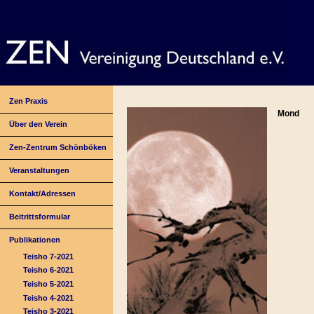
Zen Praxis
Mond
Über den Verein
Zen-Zentrum Schönböken
Veranstaltungen
Kontakt/Adressen
Beitrittsformular
Publikationen
Teisho 7-2021
Teisho 6-2021
Teisho 5-2021
Teisho 4-2021
Teisho 3-2021