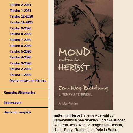
Teisho 2-2021
Teisho 1-2021
Teisho 12-2020
Teisho 11-2020
Teisho 9-2020
Teisho 8-2020
Teisho 7-2020
Teisho 6-2020
Teisho 5-2020
Teisho 4-2020
Teisho 3-2020
Teisho 2-2020
Teisho 1-2020
Mond mitten im Herbst
Sotoshu Shumucho
Impressum
deutsch
|
english
mitten im Herbst
ist eine Auswahl von
Kusen/mündlichen direkten Unterweisungen
während des Zazen, Vorträgen und Teisho,
die L. Tenryu Tenbreul im Dojo in Berlin,