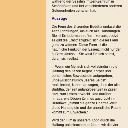
während der Sesshin im Zen-Zentrum in
Schönböken und bei verschiedenen anderen
Gelegenheiten gehalten hat.
Auszüge
Die Form des Sitzenden Buddha umfasst die
zehn Richtungen, als auch alle Handlungen.
Sie ist für jedermann offen – vorausgesetzt,
es gibt die Ernsthaftigkeit, sich dieser Form
ganz zu widmen. Diese Form ist die
natürliche Funktion der Essenz, nicht nur der
äußere Umriss ... Sie wirkt für sich selbst,
durch sich selbst.
... Wenn ein Mensch sich vollständig in die
Haltung des Zazen begibt, Körper und
persönliches Bewusstsein aufgegeben,
unbewusst natürlich „leeres Selbst“
realisierend, kann man sagen, dass der alte
Buddha, der seit anfangloser Zeit in Zazen
sitzt, zum Leben erwacht. Und darüber
hinaus, wie Dôgen Zenji es ausdrückt im
Bendôwa, „nimmt die ganze Dharma-Welt
diese Haltung ein und der unendliche Raum
kommt zum Erwachen.“
Wird der Film in unserem Kopf durch die
Haltung unterbrochen, erfahren wir die vier